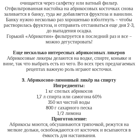
очищается через салфетку или ватный фильтр.
Отфильтрованная настойка на абрикосовых косточках снова
заливается в банку, туда же добавляется фруктоза и ванилин.
Банку нужно несколько раз хорошенько взболтнуть – чтобы
растворилась фруктоза, и отправить отстаиваться еще дня 2-3,
до выпадения осадка.
Горький «Абрикотин» фильтруется в последний раз и все –
можно дегустировать!
Еще несколько интересных абрикосовых ликеров
Абрикосовые ликеры делаются на водке, спирте, коньяке и
вине, так что выбрать есть из чего. Во всех трех предлагаемых
рецептах важную роль играют косточки.
3. Абрикосово-лимонный ликёр на спирту
Ингредиенты:
1 кг спелых абрикосов
1,7 л спирта или самогона 60%
350 мл чистой воды
800 г сахарного песка
1/2 лимона
Приготовление:
Абрикосы моются, обсушиваются тряпочкой, режутся на
мелкие дольки, освобождаются от косточек и всыпаются в
ёмкость для настаивания.