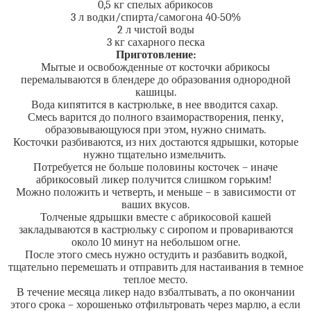
0,5 кг спелых абрикосов
3 л водки/спирта/самогона 40-50%
2 л чистой воды
3 кг сахарного песка
Приготовление:
Мытые и освобожденные от косточки абрикосы
перемалываются в блендере до образования однородной
кашицы.
Вода кипятится в кастрюльке, в нее вводится сахар.
Смесь варится до полного взаиморастворения, пенку,
образовывающуюся при этом, нужно снимать.
Косточки разбиваются, из них достаются ядрышки, которые
нужно тщательно измельчить.
Потребуется не больше половины косточек – иначе
абрикосовый ликер получится слишком горьким!
Можно положить и четверть, и меньше – в зависимости от
ваших вкусов.
Толченые ядрышки вместе с абрикосовой кашей
закладываются в кастрюльку с сиропом и провариваются
около 10 минут на небольшом огне.
После этого смесь нужно остудить и разбавить водкой,
тщательно перемешать и отправить для настаивания в темное
теплое место.
В течение месяца ликер надо взбалтывать, а по окончании
этого срока – хорошенько отфильтровать через марлю, а если