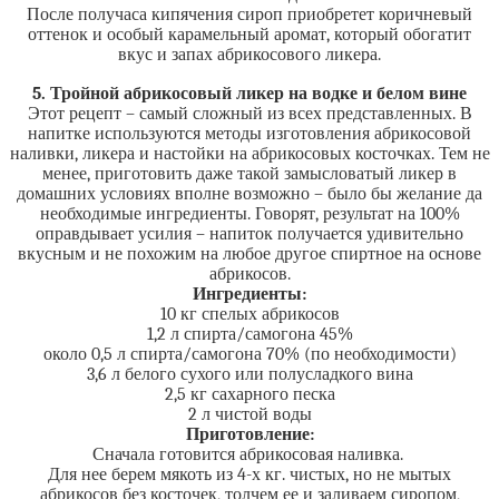
После получаса кипячения сироп приобретет коричневый
оттенок и особый карамельный аромат, который обогатит
вкус и запах абрикосового ликера.
5. Тройной абрикосовый ликер на водке и белом вине
Этот рецепт – самый сложный из всех представленных. В
напитке используются методы изготовления абрикосовой
наливки, ликера и настойки на абрикосовых косточках. Тем не
менее, приготовить даже такой замысловатый ликер в
домашних условиях вполне возможно – было бы желание да
необходимые ингредиенты. Говорят, результат на 100%
оправдывает усилия – напиток получается удивительно
вкусным и не похожим на любое другое спиртное на основе
абрикосов.
Ингредиенты:
10 кг спелых абрикосов
1,2 л спирта/самогона 45%
около 0,5 л спирта/самогона 70% (по необходимости)
3,6 л белого сухого или полусладкого вина
2,5 кг сахарного песка
2 л чистой воды
Приготовление:
Сначала готовится абрикосовая наливка.
Для нее берем мякоть из 4-х кг. чистых, но не мытых
абрикосов без косточек, толчем ее и заливаем сиропом,