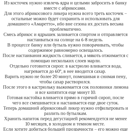
Из косточек нужно извлечь ядра и целыми забросить в банку
вместе с абрикосами.
Для этого абрикосового ликера нужна всего треть косточек –
остальные можно будет сохранить и использовать для
домашнего «Амаретто», ибо вне сезона их достать весьма
проблематично.
Смесь абрикос и ядрышек заливается спиртом и отправляется
настаиваться на солнце на 6-8 недель.
В процессе банку или бутыль нужно поворачивать, чтобы
содержимое равномерно освещалось.
После настаивания жидкость сливается, а мякоть отжимается с
помощью нескольких слоев марли.
Отдельно готовится сироп: в кастрюлю вливается вода,
нагревается до 60°, в нее вводится сахар.
Варить нужно не более 20 минут, помешивая и снимая пену,
чтобы сахар растворился.
После этого в кастрюльку выжимается сок половинки лимона
и все кипятится еще минут 10.
Готовая настойка вливается прямо в горячий сироп, после
чего все смешивается и настаивается еще двое суток.
Теперь домашний абрикосовый ликер нужно отфильтровать и
разлить по бутылкам.
Хранить напиток перед дегустацией рекомендуется не менее
10 месяцев, в холодном и темном месте.
Если хотите добиться большей прозрачности – его можно еще