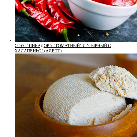
СОУС *ПИКАДОР*: *ТОМАТНЫЙ* И *СЫРНЫЙ С
ХАЛАПЕНЬО* (АДЕПТ)