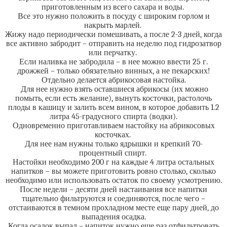
приготовленным из всего сахара и воды.
Все это нужно положить в посуду с широким горлом и
накрыть марлей.
Жижу надо периодически помешивать, а после 2-3 дней, когда
все активно забродит – отправить на неделю под гидрозатвор
или перчатку.
Если наливка не забродила – в нее можно ввести 25 г.
дрожжей – только обязательно винных, а не пекарских!
Отдельно делается абрикосовая настойка.
Для нее нужно взять оставшиеся абрикосы (их можно
помыть, если есть желание), вынуть косточки, растолочь
плоды в кашицу и залить всем вином, в которое добавить 1.2
литра 45-градусного спирта (водки).
Одновременно приготавливаем настойку на абрикосовых
косточках.
Для нее нам нужны только ядрышки и крепкий 70-
процентный спирт.
Настойки необходимо 200 г на каждые 4 литра остальных
напитков – вы можете приготовить ровно столько, сколько
необходимо или использовать остаток по своему усмотрению.
После недели – десяти дней настаивания все напитки
тщательно фильтруются и соединяются, после чего –
отстаиваются в темном прохладном месте еще пару дней, до
выпадения осадка.
Когда осадок выпал – напиток нужно еще раз отфильтровать