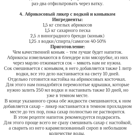
раз-два отфильтровать через ватку.
4. Абрикосовый ликер с водкой и коньяком
Ингредиенты:
1,5 кг спелых абрикосов
1,5 кг сахарного песка
2,5 л виноградного бренди (коньяк)
1,25 л водки/спирта/самогон 40-50%
Приготовление:
Чем качественней коньяк – тем лучше будет напиток.
Абрикосы измельчаются в блендере или мясорубке, из них
через марлю отжимается сок – мякоть нам не нужна.
Сок смешивается с коньяком, в него добавляется также 1 литр
водки, все это дело настаивается на свету 10 дней.
Отдельно готовится настойка на абрикосовых косточках.
Для этого нам понадобятся перемолотые ядрышки, которые
нужно залить 250 мл водки и настаивать также 10 дней, но
уже в темном месте.
В конце указанного срока обе жидкости смешиваются, к ним
добавляется сахар – ликер настаивается в темном прохладном
месте до тех пор, пока сахар полностью не растворится.
В этом рецепте напиток рекомендуется подкрасить.
Для этого проще всего не сразу смешивать сахар с настойкой,
а сварить из него карамелизованный сироп в небольшом
количестве воды.