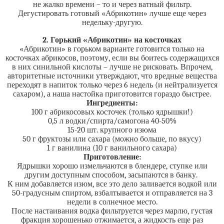
не жалко времени – то и через ватный фильтр.
Дегустировать готовый «Абрикотин» лучше еще через
недельку-другую.
2. Горький «Абрикотин» на косточках
«Абрикотин» в горьком варианте готовится только на
косточках абрикосов, поэтому, если вы боитесь содержащихся
в них синильной кислоты – лучше не рисковать. Впрочем,
авторитетные источники утверждают, что вредные вещества
переходят в напиток только через 6 недель (и нейтрализуется
сахаром), а наша настойка приготовится гораздо быстрее.
Ингредиенты:
100 г абрикосовых косточек (только ядрышки!)
0,5 л водки/спирта/самогона 40-50%
15-20 шт. крупного изюма
50 г фруктозы или сахара (можно больше, по вкусу)
1 г ванилина (10 г ванильного сахара)
Приготовление:
Ядрышки хорошо измельчаются в блендере, ступке или
другим доступным способом, засыпаются в банку.
К ним добавляется изюм, все это дело заливается водкой или
50-градусным спиртом, взбалтывается и отправляется на 3
недели в солнечное место.
После настаивания водка фильтруется через марлю, густая
фракция хорошенько отжимается, а жидкость еще раз