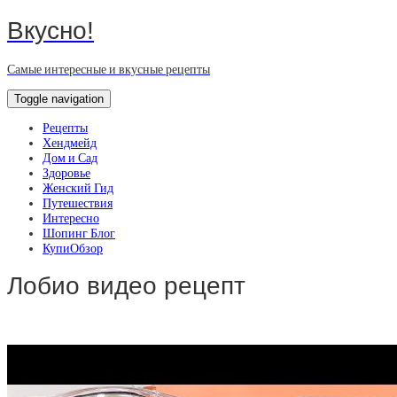
Вкусно!
Самые интересные и вкусные рецепты
Toggle navigation
Рецепты
Хендмейд
Дом и Сад
Здоровье
Женский Гид
Путешествия
Интересно
Шопинг Блог
КупиОбзор
Лобио видео рецепт