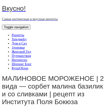
Вкусно!
Самые интересные и вкусные рецепты
Toggle navigation
Рецепты
Хендмейд
Дом и Сад
Здоровье
Женский Гид
Путешествия
Интересно
Шопинг Блог
КупиОбзор
МАЛИНОВОЕ МОРОЖЕНОЕ | 2
вида — сорбет малина базилик
и со сливками | рецепт из
Института Поля Бокюза