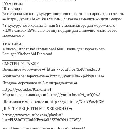
100 мл воды
110 г сахара
75 г сиропа глюкозы, кукурузного или инвертного сиропа (как сделать
➡️ https://youtu.be/ouksUZ2D8fE ) / можно заменить жидким мёдом
7 г кукурузного крахмала (или 5 г стабилизатора для мороженого)
+ 100 г сливок 35% на половину порции для сливочно-малинового
мороженого
ТЕХНИКА:
Миксер KitchenIad Professional 600 + чаша для мороженого
Блендер KitchenAid Diamond
___________________
СМОТРИТЕ ТАКЖЕ
Ванильное мороженое ➡️ https://youtu.be/SofU7pqXqLU
Абрикосовое мороженое ➡️ https://youtu.be/2p-bbqvXEM4
Ягодное мороженое из 3-х ингредиентов ➡️
https://youtu.be/JQxkoIsi_vI
Мороженое из авокадо ➡️ https://youtu.be/u24_nrIQ0wA
Шоколадное мороженое ➡️ https://youtu.be/XF0VWAvJzGM
ДРУГИЕ РЕЦЕПТЫ МОРОЖЕНОГО ➡️
https://www.youtube.com/playlist?
list=PLS33oTYFOokNBwa8diAZE9h7d44jFPWQA
#cookingtime #vsevsad #кукингфан #kitchenaid