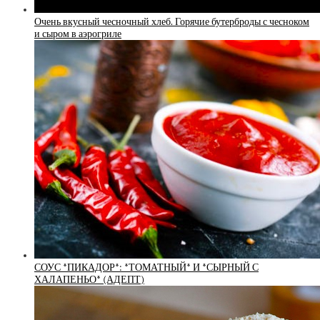
Очень вкусный чесночный хлеб. Горячие бутерброды с чесноком
и сыром в аэрогриле
СОУС *ПИКАДОР*: *ТОМАТНЫЙ* И *СЫРНЫЙ С
ХАЛАПЕНЬО* (АДЕПТ)