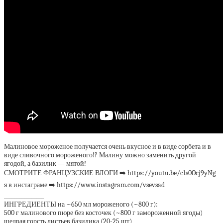
Малиновое мороженое получается очень вкусное и в виде сорбета и в
виде сливочного мороженого!? Малину можно заменить другой
ягодой, а базилик — мятой!
СМОТРИТЕ ФРАНЦУЗСКИЕ ВЛОГИ ➡️ https://youtu.be/c1s0Ocj9yNg
я в инстаграме ➡️ https://www.instagram.com/vsevsad
________________
ИНГРЕДИЕНТЫ на ~650 мл мороженого (~800 г):
500 г малинового пюре без косточек (~800 г замороженной ягоды)
щедрая горсть листьев базилика (20-25 шт)