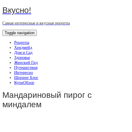
Вкусно!
Самые интересные и вкусные рецепты
Toggle navigation
Рецепты
Хендмейд
Дом и Сад
Здоровье
Женский Гид
Путешествия
Интересно
Шопинг Блог
КупиОбзор
Мандариновый пирог с
миндалем