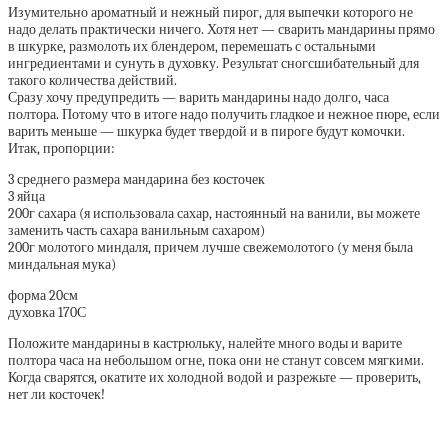
Изумительно ароматный и нежный пирог, для выпечки которого не
надо делать практически ничего. Хотя нет — сварить мандарины прямо
в шкурке, размолоть их блендером, перемешать с остальными
ингредиентами и сунуть в духовку. Результат сногсшибательный для
такого количества действий.
Сразу хочу предупредить — варить мандарины надо долго, часа
полтора. Потому что в итоге надо получить гладкое и нежное пюре, если
варить меньше — шкурка будет твердой и в пироге будут комочки.
Итак, пропорции:
3 среднего размера мандарина без косточек
3 яйца
200г сахара (я использовала сахар, настоянный на ванили, вы можете
заменить часть сахара ванильным сахаром)
200г молотого миндаля, причем лучше свежемолотого (у меня была
миндальная мука)
форма 20см
духовка 170С
Положите мандарины в кастрюльку, налейте много воды и варите
полтора часа на небольшом огне, пока они не станут совсем мягкими.
Когда сварятся, окатите их холодной водой и разрежьте — проверить,
нет ли косточек!