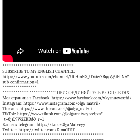
**************************************
SUBSCRIBE TO MY ENGLISH CHANNEL:
https://www.youtube.com/channel/UCHmNX_UYs6v7BqqVg6iH-NA?
sub_confirmation=1
******************
************** ************** ПРИСОЕДИНЯЙТЕСЬ В СОЦ СЕТЯХ
Моя страница в Facebook: https://www.facebook.com/vkysnueveschi/
Instagram: https://www.instagram.com/olga_matvii/
Threads: https://www.threads.net/@olga_matvii
TikTok: https://www.tiktok.com/@olgamatveyrecipes?
_t=8jsL9W2ZRBd&_r=1
Канал в Telegram: https://t.me/OlgaMatveyy
Twitter: https://twitter.com/Dima111111
******************************************************