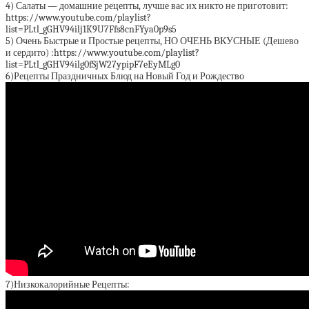
4) Салаты — домашние рецепты, лучше вас их никто не приготовит:
https://www.youtube.com/playlist?
list=PLtl_gGHV94ilj1K9U7Ffs8cnFYya0p9s5
5) Очень Быстрые и Простые рецепты, НО ОЧЕНЬ ВКУСНЫЕ (Дешево
и сердито) :https://www.youtube.com/playlist?
list=PLtl_gGHV94ilg0fSjW27ypipF7eEyMLg0
6)Рецепты Праздничных Блюд на Новый Год и Рождество
7)Низкокалорийные Рецепты: