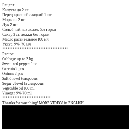
*******************************************
Рецепт:
Капуста до 2 кг
Перец красный сладкий 1 шт
Морковь 2 шт
Лук 2 шт
Соль 6 чайных ложек без горки
Сахар 3 ст. ложки без горки
Масло растительное 100 мл
Уксус. 9%. 70 мл
**************************************
Recipe:
Cabbage up to 2 kg
Sweet red pepper 1 pc
Carrots 2 pcs
Onions 2 pcs
Salt 6 level teaspoons
Sugar 3 level tablespoons
Vegetable oil 100 ml
Vinegar 9% 70 ml
****************************
Thanks for watching! MORE VIDEOS in ENGLISH