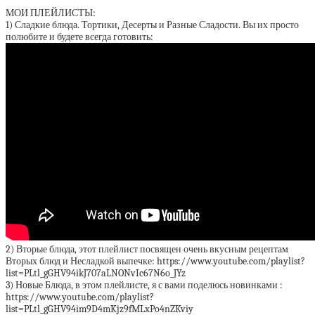
******************************************************
МОИ ПЛЕЙЛИСТЫ:
1) Сладкие блюда. Тортики, Десерты и Разные Сладости. Вы их просто
полюбите и будете всегда готовить:
2) Вторые блюда, этот плейлист посвящен очень вкусным рецептам
Вторых блюд и Несладкой выпечке: https://www.youtube.com/playlist?
list=PLtl_gGHV94ikJ707aLNONvIc67N6o_JYz
3) Новые Блюда, в этом плейлисте, я с вами поделюсь новинками :
https://www.youtube.com/playlist?
list=PLtl_gGHV94im9D4mKjz9fMLxPo4nZKviy