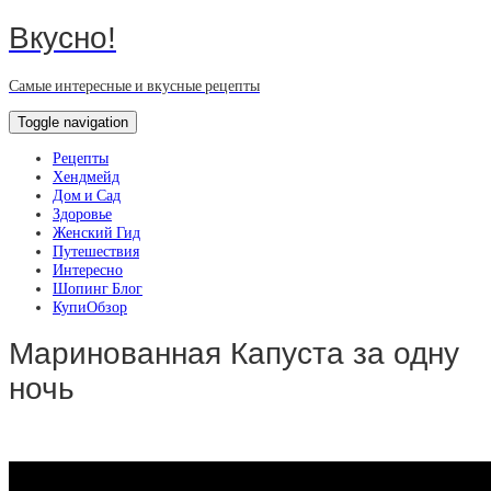
Вкусно!
Самые интересные и вкусные рецепты
Toggle navigation
Рецепты
Хендмейд
Дом и Сад
Здоровье
Женский Гид
Путешествия
Интересно
Шопинг Блог
КупиОбзор
Маринованная Капуста за одну
ночь