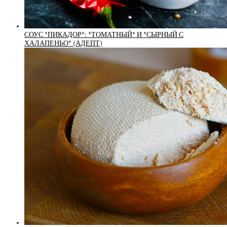
СОУС *ПИКАДОР*: *ТОМАТНЫЙ* И *СЫРНЫЙ С
ХАЛАПЕНЬО* (АДЕПТ)