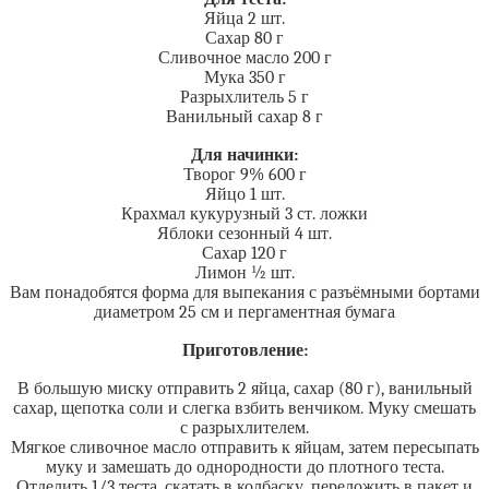
Яйца 2 шт.
Сахар 80 г
Сливочное масло 200 г
Мука 350 г
Разрыхлитель 5 г
Ванильный сахар 8 г
Для начинки:
Творог 9% 600 г
Яйцо 1 шт.
Крахмал кукурузный 3 ст. ложки
Яблоки сезонный 4 шт.
Сахар 120 г
Лимон ½ шт.
Вам понадобятся форма для выпекания с разъёмными бортами
диаметром 25 см и пергаментная бумага
Приготовление:
В большую миску отправить 2 яйца, сахар (80 г), ванильный
сахар, щепотка соли и слегка взбить венчиком. Муку смешать
с разрыхлителем.
Мягкое сливочное масло отправить к яйцам, затем пересыпать
муку и замешать до однородности до плотного теста.
Отделить 1/3 теста, скатать в колбаску, переложить в пакет и