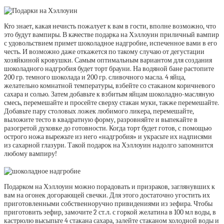
Кто знает, какая нечисть пожалует к вам в гости, вполне возможно, что
это будут вампиры. В качестве подарка на Хэллоуин приличный вампир
с удовольствием примет шоколадное надгробие, испеченное вами в его
честь. И возможно даже откажется по такому случаю от дегустации
хозяйкиной кровушки. Самым оптимальным вариантом для создания
шоколадного надгробия будет торт брауни. На водяной бане растопите
200 гр. темного шоколада и 200 гр. сливочного масла. 4 яйца,
желательно комнатной температуры, взбейте со стаканом коричневого
сахара и солью. Затем добавьте к взбитым яйцам шоколадно-масляную
смесь, перемешайте и просейте сверху стакан муки, также перемешайте.
Добавьте пару столовых ложек любимого ликера, перемешайте,
выложите тесто в квадратную форму, разровняйте и выпекайте в
разогретой духовке до готовности. Когда торт будет готов, с помощью
острого ножа вырежьте из него «надгробия» и украсьте их надписями
из сахарной глазури. Такой подарок на Хэллоуин надолго запомнится
любому вампиру!
Подарком на Хэллоуин можно порадовать и призраков, заглянувших к
вам на огонек догорающей свечки. Для этого достаточно угостить их
приготовленными собственноручно привидениями из зефира. Чтобы
приготовить зефир, замочите 2 ст.л. с горкой желатина в 100 мл воды, в
кастрюлю высыпьте 4 стакана сахара, залейте стаканом холодной воды и