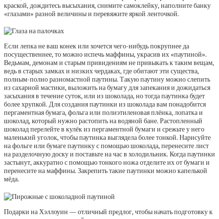
краской, дождитесь высыхания, снимите самоклейку, наполните банку
«глазами» разной величины и перевяжите яркой ленточкой.
Если лепка не ваш конек или хочется чего-нибудь покрупнее да
посущественнее, то можно испечь маффины, украсив их «паутиной».
Ведьмам, демонам и старым привидениям не привыкать к таким вещам,
ведь в старых замках и низких чердаках, где обитают эти существа,
полным-полно разномастной паутины. Такую паутину можно слепить
из сахарной мастики, выложить на бумагу для запекания и дожидаться
засыхания в течение суток, или из шоколада, но тогда паутинка будет
более хрупкой. Для создания паутинки из шоколада вам понадобится
пергаментная бумага, фольга или полиэтиленовая плёнка, лопатка и
шоколад, который нужно растопить на водяной бане. Растопленный
шоколад перелейте в кулёк из пергаментной бумаги и срежьте у него
маленький уголок, чтобы паутинка выглядела более тонкой. Нарисуйте
на фольге или бумаге паутинку с помощью шоколада, перенесите лист
на разделочную доску и поставьте на час в холодильник. Когда паутинки
застынут, аккуратно с помощью тонкого ножа отделите их от бумаги и
перенесите на маффины. Закрепить такие паутинки можно капелькой
мёда.
Подарки на Хэллоуин — отличный предлог, чтобы начать подготовку к