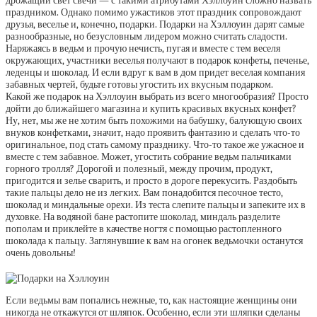
дрожащий свет свечи — с такими атрибутами Хэллоуин сложно назвать
праздником. Однако помимо ужастиков этот праздник сопровождают
друзья, веселье и, конечно, подарки. Подарки на Хэллоуин дарят самые
разнообразные, но безусловным лидером можно считать сладости.
Наряжаясь в ведьм и прочую нечисть, пугая и вместе с тем веселя
окружающих, участники веселья получают в подарок конфеты, печенье,
леденцы и шоколад. И если вдруг к вам в дом придет веселая компания
забавных чертей, будьте готовы угостить их вкусным подарком.
Какой же подарок на Хэллоуин выбрать из всего многообразия? Просто
дойти до ближайшего магазина и купить красивых вкусных конфет?
Ну, нет, мы же не хотим быть похожими на бабушку, балующую своих
внуков конфетками, значит, надо проявить фантазию и сделать что-то
оригинальное, под стать самому празднику. Что-то такое же ужасное и
вместе с тем забавное. Может, угостить собрание ведьм пальчиками
горного тролля? Дорогой и полезный, между прочим, продукт,
пригодится и зелье сварить, и просто в дороге перекусить. Раздобыть
такие пальцы дело не из легких. Вам понадобится песочное тесто,
шоколад и миндальные орехи. Из теста слепите пальцы и запеките их в
духовке. На водяной бане растопите шоколад, миндаль разделите
пополам и приклейте в качестве ногтя с помощью растопленного
шоколада к пальцу. Заглянувшие к вам на огонек ведьмочки останутся
очень довольны!
Если ведьмы вам попались нежные, то, как настоящие женщины они
никогда не откажутся от шляпок. Особенно, если эти шляпки сделаны