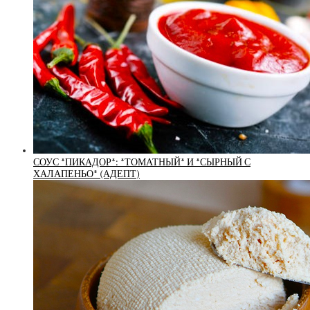
СОУС *ПИКАДОР*: *ТОМАТНЫЙ* И *СЫРНЫЙ С
ХАЛАПЕНЬО* (АДЕПТ)