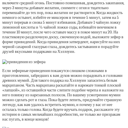
включите средний огонь. Постоянно помешивая, дождитесь закипания,
через 3 минуты добавьте желатин, снимите с огня и тщательно
перемешайте до тех пор, пока желатин не растворится. Когда жидкость
немного остынет, взбейте ее миксером в течение 5 минут, затем на 5
минут перерыв и снова 5 минут взбивания. Добавьте 1 чайную ложку
лимонной кислоты и ½ чайной ложки соды, взбивайте венчиком в
течение 10 минут, после чего оставьте массу в покое минут на 20. На
пластиковую разделочную доску, смоченную водой, выложите зефир в
форме привидений. Когда привидения затвердеют, нарисуйте на них
черной сахарной глазурью глаза, дождитесь застывания и порадуйте
друзей вкусными подарками на Хэллоуин.
Если зефирные приведения покажутся слишком сложными в
приготовлении, забредших к вам духов можно порадовать и головами
древних мумий. Для такого подарка на Хэллоуин запаситесь белым
марципаном. Часть марципана раскатайте и нарежьте тонкой плоской
«лапшой», из оставшейся части слепите подобие черепа и наложите на
него повязку из нарезанных полосок. По вашему усмотрению мумии
можно сделать рот и глаза. Пока будете лепить, придумайте страшную
легенду, как вам удалось встретить мумию, и почему у вас от нее
осталась только голова. Когда будете вручать подарок, расскажите эту
историю в самых мельчайших подробностях, не только же призракам
нас пугать, в конце концов!