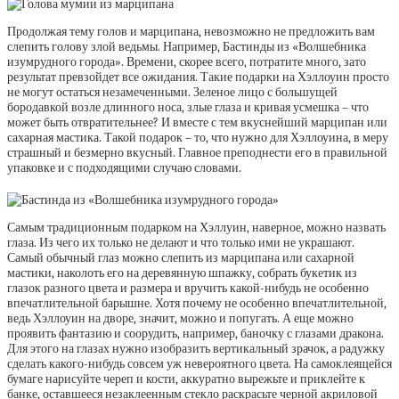
Продолжая тему голов и марципана, невозможно не предложить вам
слепить голову злой ведьмы. Например, Бастинды из «Волшебника
изумрудного города». Времени, скорее всего, потратите много, зато
результат превзойдет все ожидания. Такие подарки на Хэллоуин просто
не могут остаться незамеченными. Зеленое лицо с большущей
бородавкой возле длинного носа, злые глаза и кривая усмешка – что
может быть отвратительнее? И вместе с тем вкуснейший марципан или
сахарная мастика. Такой подарок – то, что нужно для Хэллоуина, в меру
страшный и безмерно вкусный. Главное преподнести его в правильной
упаковке и с подходящими случаю словами.
Самым традиционным подарком на Хэллуин, наверное, можно назвать
глаза. Из чего их только не делают и что только ими не украшают.
Самый обычный глаз можно слепить из марципана или сахарной
мастики, наколоть его на деревянную шпажку, собрать букетик из
глазок разного цвета и размера и вручить какой-нибудь не особенно
впечатлительной барышне. Хотя почему не особенно впечатлительной,
ведь Хэллоуин на дворе, значит, можно и попугать. А еще можно
проявить фантазию и соорудить, например, баночку с глазами дракона.
Для этого на глазах нужно изобразить вертикальный зрачок, а радужку
сделать какого-нибудь совсем уж невероятного цвета. На самоклеящейся
бумаге нарисуйте череп и кости, аккуратно вырежьте и приклейте к
банке, оставшееся незаклеенным стекло раскрасьте черной акриловой