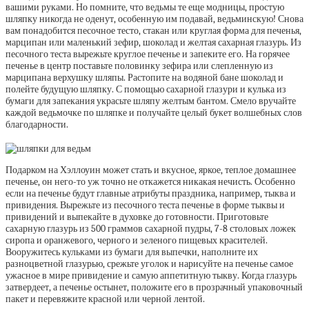
вашими руками. Но помните, что ведьмы те еще модницы, простую
шляпку никогда не оденут, особенную им подавай, ведьминскую! Снова
вам понадобится песочное тесто, стакан или круглая форма для печенья,
марципан или маленький зефир, шоколад и желтая сахарная глазурь. Из
песочного теста вырежьте круглое печенье и запеките его. На горячее
печенье в центр поставьте половинку зефира или слепленную из
марципана верхушку шляпы. Растопите на водяной бане шоколад и
полейте будущую шляпку. С помощью сахарной глазури и кулька из
бумаги для запекания украсьте шляпу желтым бантом. Смело вручайте
каждой ведьмочке по шляпке и получайте целый букет волшебных слов
благодарности.
Подарком на Хэллоуин может стать и вкусное, яркое, теплое домашнее
печенье, он него-то уж точно не откажется никакая нечисть. Особенно
если на печенье будут главные атрибуты праздника, например, тыква и
привидения. Вырежьте из песочного теста печенье в форме тыквы и
привидений и выпекайте в духовке до готовности. Приготовьте
сахарную глазурь из 500 граммов сахарной пудры, 7-8 столовых ложек
сиропа и оранжевого, черного и зеленого пищевых красителей.
Вооружитесь кульками из бумаги для выпечки, наполните их
разноцветной глазурью, срежьте уголок и нарисуйте на печенье самое
ужасное в мире привидение и самую аппетитную тыкву. Когда глазурь
затвердеет, а печенье остынет, положите его в прозрачный упаковочный
пакет и перевяжите красной или черной лентой.