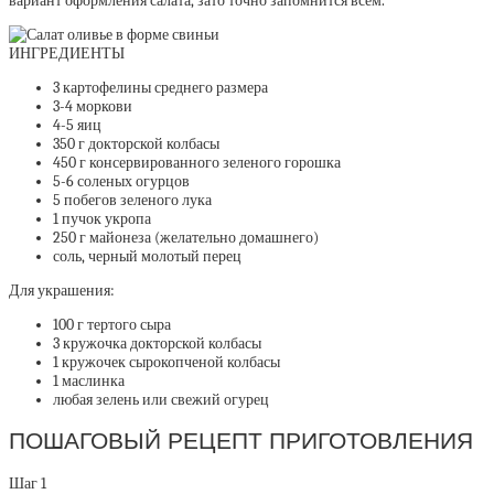
вариант оформления салата, зато точно запомнится всем.
ИНГРЕДИЕНТЫ
3 картофелины среднего размера
3-4 моркови
4-5 яиц
350 г докторской колбасы
450 г консервированного зеленого горошка
5-6 соленых огурцов
5 побегов зеленого лука
1 пучок укропа
250 г майонеза (желательно домашнего)
соль, черный молотый перец
Для украшения:
100 г тертого сыра
3 кружочка докторской колбасы
1 кружочек сырокопченой колбасы
1 маслинка
любая зелень или свежий огурец
ПОШАГОВЫЙ РЕЦЕПТ ПРИГОТОВЛЕНИЯ
Шаг 1