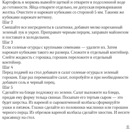
Картофель и морковь вымойте щеткой и отварите в подсоленной воде
до готовности. Яйца отварите отдельно, не допуская переваривания
желтка. Очистите и нарежьте кубиками со стороной 5 мм. Такими же
кубиками нарежьте ветчину.
Шаг 2
Смешайте все ингредиенты в салатнике, добавьте мелко нарезанный
зеленый лук и укроп. Приправьте черным перцем, заправьте майонезом
и поставьте в холодильник.
Шаг 3
Если соленые огурцы с крупными семенами — удалите их. Затем
нарежьте кубиками такого же размера. Сложите в отдельный контейнер.
Слейте жидкость с горошка, горошек переложите в отдельный
контейнер.
Шаг 4
Перед подачей на стол добавьте в салат соленые огурцы и зеленый
горошек. Еще раз перемешайте салат, попробуйте и при необходимости
добавьте соль и черный перец.
Шаг 5
Сделайте на блюде подложку из зелени. Салат выложите на блюдо,
придав ему форму тельца свиньи. Посыпьте его тертым сыром — это
будет шерстка. Из вареной и сырокопченной колбасы сформируйте
ушки и пятачок. Глазки сделайте из половинки маслинки или горошин
черного перца. Из обрезков вареной колбасы сделайте хвостик. И несите
красавицу на стол.
©