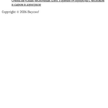
Очень вкусный чесночный хлеб. Горячие бутерброды с чесноком
и сыром в аэрогриле
Copyright © 2026 Вкусно!