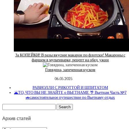
За КОПЕЙКИ! В разы вкуснее макарон по флотски! Макароны с
фаршем в мультиварке, рецепт на обед, ужин
Говядина, запеченная куском
06.05.2025
РАВИОЛЛИ С РИКОТТОЙ И ШПИТАТОМ
🌋ТО, ЧТО ВЫ НЕ ЗНАЙТЕ о ВЬЕТНАМЕ 🌴 Вьетнам Часть №7
🚗самостоятельное путешествие по Вьетнаму отдых
Архив статей