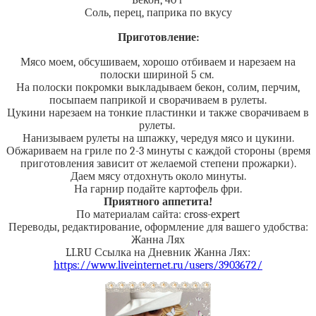
Бекон, 40 г
Соль, перец, паприка по вкусу
Приготовление:
Мясо моем, обсушиваем, хорошо отбиваем и нарезаем на
полоски шириной 5 см.
На полоски покромки выкладываем бекон, солим, перчим,
посыпаем паприкой и сворачиваем в рулеты.
Цукини нарезаем на тонкие пластинки и также сворачиваем в
рулеты.
Нанизываем рулеты на шпажку, чередуя мясо и цукини.
Обжариваем на гриле по 2-3 минуты с каждой стороны (время
приготовления зависит от желаемой степени прожарки).
Даем мясу отдохнуть около минуты.
На гарнир подайте картофель фри.
Приятного аппетита!
По материалам сайта: cross-expert
Переводы, редактирование, оформление для вашего удобства:
Жанна Лях
LI.RU Ссылка на Дневник Жанна Лях:
https://www.liveinternet.ru/users/3903672/