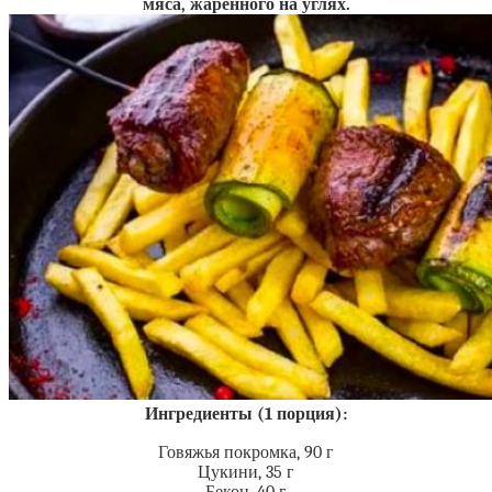
мяса, жаренного на углях.
Ингредиенты (1 порция):
Говяжья покромка, 90 г
Цукини, 35 г