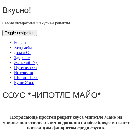
Вкусно!
Самые интересные и вкусные рецепты
Toggle navigation
Рецепты
Хендмейд
Дом и Сад
Здоровье
Женский Гид
Путешествия
Интересно
Шопинг Блог
КупиОбзор
СОУС *ЧИПОТЛЕ МАЙО*
Потрясающе простой рецепт соуса Чипотле Майо на
майонезной основе отлично дополнит любое блюдо и станет
настоящим фаворитом среди соусов.