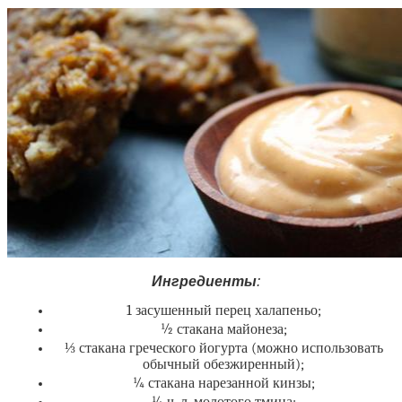
И
нгредиенты
:
1 засушенный перец халапеньо;
½ стакана майонеза;
⅓ стакана греческого йогурта (можно использовать
обычный обезжиренный);
¼ стакана нарезанной кинзы;