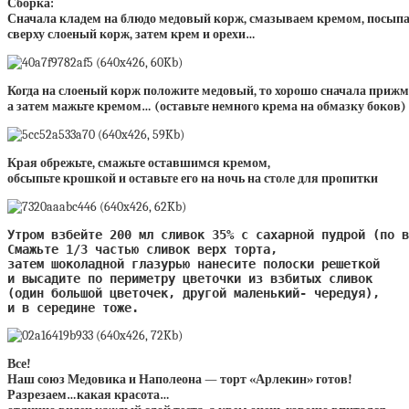
Сборка:
Сначала кладем на блюдо медовый корж, смазываем кремом,
посыпа
сверху слоеный корж, затем крем и орехи…
Когда на слоеный корж положите медовый, то хорошо сначала прижми
а затем мажьте кремом… (оставьте немного крема на обмазку боков)
Края обрежьте, смажьте оставшимся кремом,
обсыпьте крошкой и оставьте его на ночь на столе для пропитки
Утром взбейте 200 мл сливок 35% с сахарной пудрой (по в
Смажьте 1/3 частью сливок верх торта, 

затем шоколадной глазурью нанесите полоски решеткой 

и высадите по периметру цветочки из взбитых сливок 

(один большой цветочек, другой маленький- чередуя), 

и в середине тоже.
Все!
Наш союз Медовика и Наполеона — торт «Арлекин» готов!
Разрезаем…какая красота…