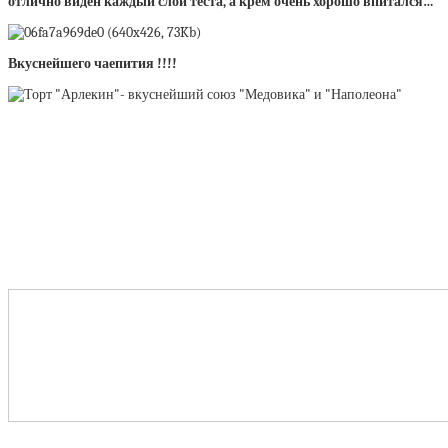
отлично виден каждый слой теста, а крем очень хорошо впитался…
Вкуснейшего чаепития !!!!