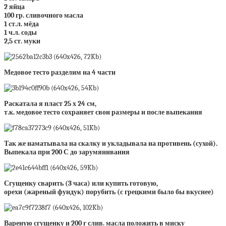
2 яйца
100 гр. сливочного масла
1 ст.л. мёда
1 ч.л. соды
2,5 ст. муки
Медовое тесто разделим на 4 части
Раскатала я пласт 25 х 24 см,
т.к. медовое тесто
сохраняет свои размеры и после выпекания
Так же наматывала на скалку и укладывала на противень (сухой).
Выпекала при 200 С до зарумянивания
Сгущенку сварить (3 часа) или купить готовую,
орехи (жареный фундук) порубить (с грецкими было бы вкуснее)
Вареную сгущенку и 200 г слив. масла положить в миску