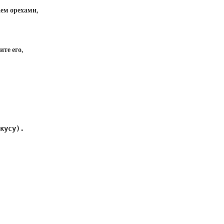
ем орехами,
те его,
кусу). 
