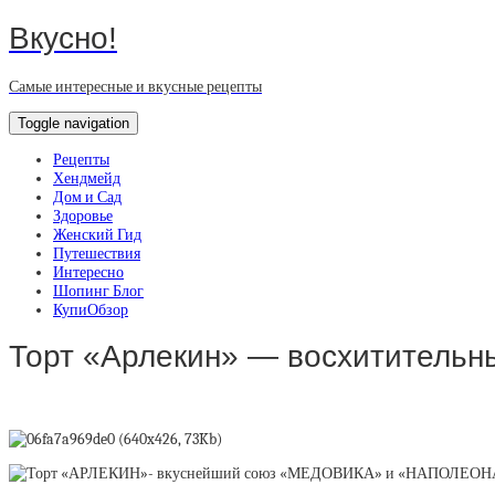
Вкусно!
Самые интересные и вкусные рецепты
Toggle navigation
Рецепты
Хендмейд
Дом и Сад
Здоровье
Женский Гид
Путешествия
Интересно
Шопинг Блог
КупиОбзор
Торт «Арлекин» — восхитительн