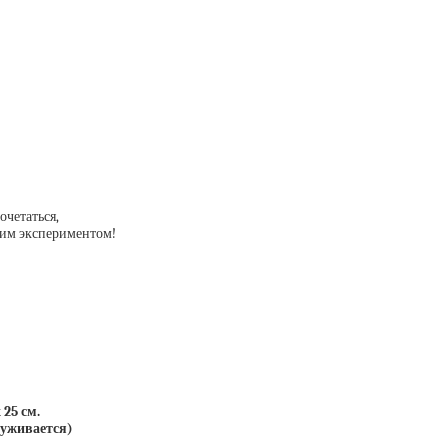
очетаться,
оим экспериментом!
 25 см.
суживается)