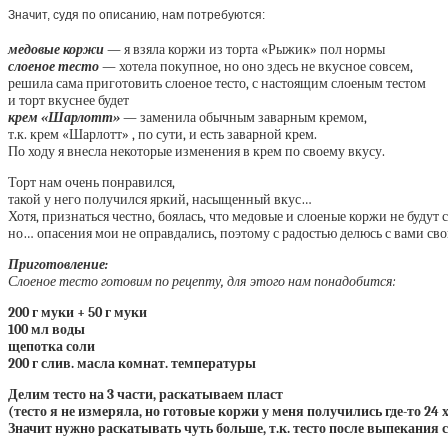
Значит, судя по описанию, нам потребуются:
медовые коржи
— я взяла коржи из торта «Рыжик» пол нормы
слоеное тесто
— хотела покупное, но оно здесь не вкусное совсем,
решила сама приготовить слоеное тесто, с настоящим слоеным тестом
и торт вкуснее будет
крем «Шарлотт»
— заменила обычным заварным кремом,
т.к. крем «Шарлотт» , по сути, и есть заварной крем.
По ходу я внесла некоторые изменения в крем по своему вкусу.
Торт нам очень понравился,
такой у него получился яркий, насыщенный вкус…
Хотя, признаться честно, боялась, что медовые и слоеные коржи не будут с
но… опасения мои не оправдались, поэтому с радостью делюсь с вами св
Приготовление:
Слоеное тесто готовим по рецепту, для этого нам понадобится:
200 г муки + 50 г муки
100 мл воды
щепотка соли
200 г слив. масла комнат. температуры
Делим тесто на 3 части, раскатываем пласт
(тесто я не измеряла, но готовые коржи у меня получились где-то 24 х
Значит нужно раскатывать чуть больше, т.к. тесто после выпекания 