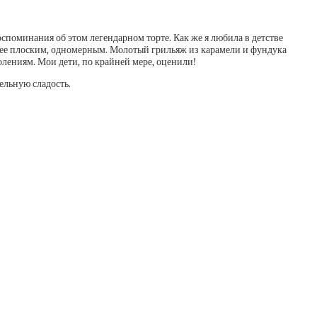
оспоминания об этом легендарном торте. Как же я любила в детстве
олее плоским, одномерным. Молотый грильяж из карамели и фундука
олениям. Мои дети, по крайней мере, оценили!
ельную сладость.