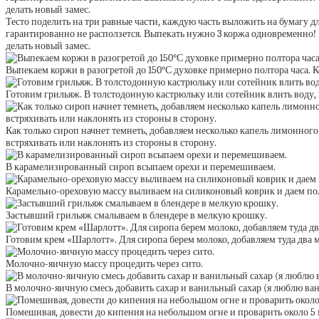
Тесто поделить на три равные части, каждую часть выложить на бумагу д
гарантированно не расползется. Выпекать нужно 3 коржа одновременно! 
делать новый замес.
Выпекаем коржи в разогретой до 150°С духовке примерно полтора часа. Ко
Готовим грильяж. В толстодонную кастрюльку или сотейник влить воду, 
Как только сироп начнет темнеть, добавляем несколько капель лимонного
встряхивать или наклонять из стороны в сторону.
В карамелизированный сироп всыпаем орехи и перемешиваем.
Карамельно-ореховую массу выливаем на силиконовый коврик и даем по
Застывший грильяж смалываем в блендере в мелкую крошку.
Готовим крем «Шарлотт». Для сиропа берем молоко, добавляем туда два 
Молочно-яичную массу процедить через сито.
В молочно-яичную смесь добавить сахар и ванильный сахар (я люблю ва
Помешивая, довести до кипения на небольшом огне и проварить около 5