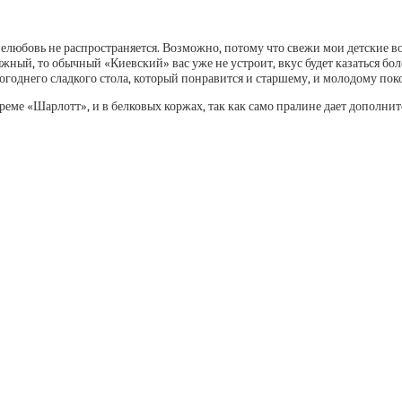
нелюбовь не распространяется. Возможно, потому что свежи мои детские в
ный, то обычный «Киевский» вас уже не устроит, вкус будет казаться б
годнего сладкого стола, который понравится и старшему, и молодому пок
ме «Шарлотт», и в белковых коржах, так как само пралине дает дополнит