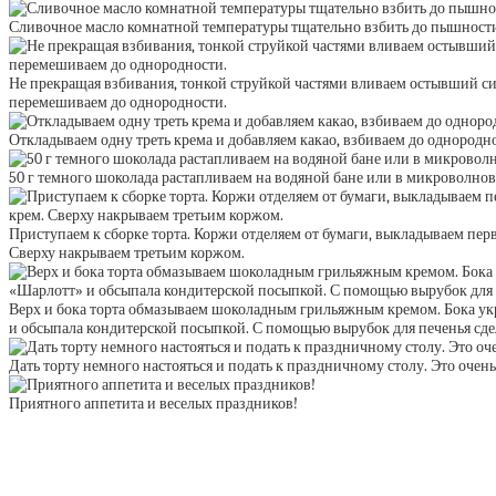
Сливочное масло комнатной температуры тщательно взбить до пышности 
Не прекращая взбивания, тонкой струйкой частями вливаем остывший си
перемешиваем до однородности.
Откладываем одну треть крема и добавляем какао, взбиваем до однородн
50 г темного шоколада растапливаем на водяной бане или в микроволновк
Приступаем к сборке торта. Коржи отделяем от бумаги, выкладываем пе
Сверху накрываем третьим коржом.
Верх и бока торта обмазываем шоколадным грильяжным кремом. Бока ук
и обсыпала кондитерской посыпкой. С помощью вырубок для печенья сд
Дать торту немного настояться и подать к праздничному столу. Это очень
Приятного аппетита и веселых праздников!