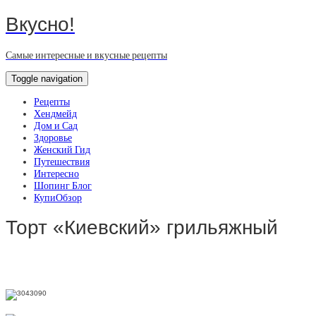
Вкусно!
Самые интересные и вкусные рецепты
Toggle navigation
Рецепты
Хендмейд
Дом и Сад
Здоровье
Женский Гид
Путешествия
Интересно
Шопинг Блог
КупиОбзор
Торт «Киевский» грильяжный