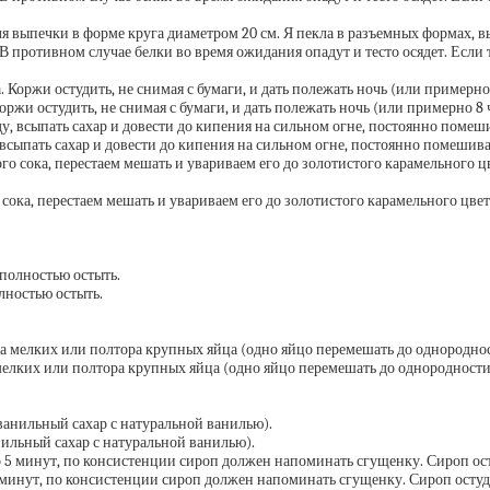
ля выпечки в форме круга диаметром 20 см. Я пекла в разъемных формах, в
В противном случае белки во время ожидания опадут и тесто осядет. Если 
ржи остудить, не снимая с бумаги, и дать полежать ночь (или примерно 8 
всыпать сахар и довести до кипения на сильном огне, постоянно помешива
 сока, перестаем мешать и увариваем его до золотистого карамельного цв
лностью остыть.
мелких или полтора крупных яйца (одно яйцо перемешать до однородности
нильный сахар с натуральной ванилью).
 минут, по консистенции сироп должен напоминать сгущенку. Сироп остуд