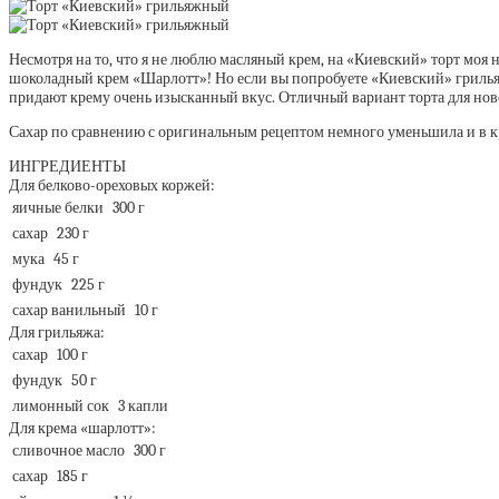
Несмотря на то, что я не люблю масляный крем, на «Киевский» торт моя 
шоколадный крем «Шарлотт»! Но если вы попробуете «Киевский» грильяж
придают крему очень изысканный вкус. Отличный вариант торта для ново
Сахар по сравнению с оригинальным рецептом немного уменьшила и в кре
ИНГРЕДИЕНТЫ
Для белково-ореховых коржей:
яичные белки
300 г
сахар
230 г
мука
45 г
фундук
225 г
сахар ванильный
10 г
Для грильяжа:
сахар
100 г
фундук
50 г
лимонный сок
3 капли
Для крема «шарлотт»:
сливочное масло
300 г
сахар
185 г