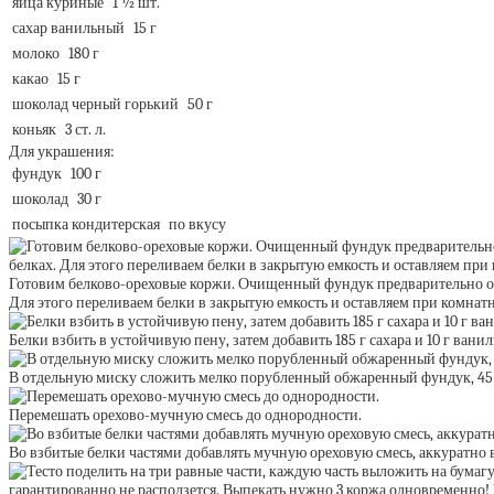
яйца куриные
1 ½ шт.
сахар ванильный
15 г
молоко
180 г
какао
15 г
шоколад черный горький
50 г
коньяк
3 ст. л.
Для украшения:
фундук
100 г
шоколад
30 г
посыпка кондитерская
по вкусу
Готовим белково-ореховые коржи. Очищенный фундук предварительно обжа
Для этого переливаем белки в закрытую емкость и оставляем при комнатн
Белки взбить в устойчивую пену, затем добавить 185 г сахара и 10 г ван
В отдельную миску сложить мелко порубленный обжаренный фундук, 45 г
Перемешать орехово-мучную смесь до однородности.
Во взбитые белки частями добавлять мучную ореховую смесь, аккуратно