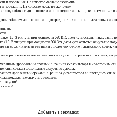
и побеления. На качестве масла не экономим!
роп, взбиваем до пышности и однородности, в конце вливаем коньяк и ещ
ости.
е (1,5–2 минуты при мощности 360 Вт), даем чуть остыть и аккуратно под
рвый корж и намазываем на него половину белого грильяжного крема, нак
рашаем дроблеными орехами. Я решила украсить торт в новогоднем стил
елала шоколадные силуэты зверюшек.
 вкусно!
Добавить в закладки: