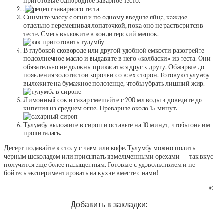
приготовьте однородное заварное тесто.
.
Снимите массу с огня и по одному введите яйца, каждое
отдельно перемешивая лопаточкой, пока оно не растворится в
тесте. Смесь выложите в кондитерский мешок.
В глубокой сковороде или другой удобной емкости разогрейте
подсолнечное масло и выдавите в него «колбаски» из теста. Они
обязательно не должны прикасаться друг к другу. Обжарьте до
появления золотистой корочки со всех сторон. Готовую тулумбу
выложите на бумажное полотенце, чтобы убрать лишний жир.
Лимонный сок и сахар смешайте с 200 мл воды и доведите до
кипения на среднем огне. Проварите около 15 минут.
Тулумбу выложите в сироп и оставьте на 10 минут, чтобы она им
пропиталась.
Десерт подавайте к столу с чаем или кофе. Тулумбу можно полить
черным шоколадом или присыпать измельченными орехами — так вкус
получится еще более насыщенным. Готовьте с удовольствием и не
бойтесь экспериментировать на кухне вместе с нами!
©
Добавить в закладки: