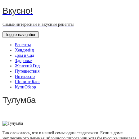
Вкусно!
Самые интересные и вкусные рецепты
Toggle navigation
Рецепты
Хендмейд
Дом и Сад
Здоровье
Женский Гид
Путешествия
Интересно
Шопинг Блог
КупиОбзор
Тулумба
Так сложилось, что в нашей семье одни сладкоежки. Если в доме
нет песочного печенья, яблочного пирога или хотя бы кусочка шоколада