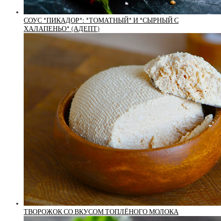
СОУС *ПИКАДОР*: *ТОМАТНЫЙ* И *СЫРНЫЙ С
ХАЛАПЕНЬО* (АДЕПТ)
ТВОРОЖОК СО ВКУСОМ ТОПЛЁНОГО МОЛОКА