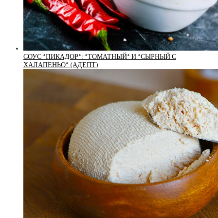
СОУС *ПИКАДОР*: *ТОМАТНЫЙ* И *СЫРНЫЙ С
ХАЛАПЕНЬО* (АДЕПТ)