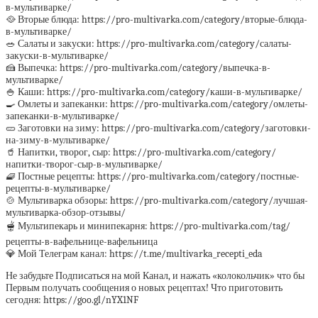
в-мультиварке/
🥘 Вторые блюда: https://pro-multivarka.com/category/вторые-блюда-
в-мультиварке/
🥗 Салаты и закуски: https://pro-multivarka.com/category/салаты-
закуски-в-мультиварке/
🍰 Выпечка: https://pro-multivarka.com/category/выпечка-в-
мультиварке/
🍚 Каши: https://pro-multivarka.com/category/каши-в-мультиварке/
🍳 Омлеты и запеканки: https://pro-multivarka.com/category/омлеты-
запеканки-в-мультиварке/
🥒 Заготовки на зиму: https://pro-multivarka.com/category/заготовки-
на-зиму-в-мультиварке/
🥤 Напитки, творог, сыр: https://pro-multivarka.com/category/
напитки-творог-сыр-в-мультиварке/
🧇 Постные рецепты: https://pro-multivarka.com/category/постные-
рецепты-в-мультиварке/
🍲 Мультиварка обзоры: https://pro-multivarka.com/category/лучшая-
мультиварка-обзор-отзывы/
🫕 Мультипекарь и минипекарня: https://pro-multivarka.com/tag/
рецепты-в-вафельнице-вафельница
💎 Мой Телеграм канал: https://t.me/multivarka_recepti_eda
Не забудьте Подписаться на мой Канал, и нажать «колокольчик» что бы
Первым получать сообщения о новых рецептах! Что приготовить
сегодня: https://goo.gl/nYX1NF