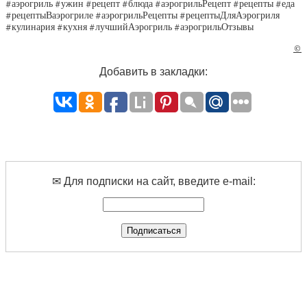
#аэрогриль #ужин #рецепт #блюда #аэрогрильРецепт #рецепты #еда
#рецептыВаэрогриле #аэрогрильРецепты #рецептыДляАэрогриля
#кулинария #кухня #лучшийАэрогриль #аэрогрильОтзывы
©
Добавить в закладки:
✉ Для подписки на сайт, введите e-mail: