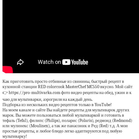
Как приготовить просто отбивные из свинины, быстрый рецепт в
кухонной станции RED colorcook MasterChef MC550 вкусно. Мой сайт
👉 https://pro-multivarka.com фото видео рецепты на обед, ужин и к
чаю для мультиварки, аэрогриля на каждый день.
Подборка из нескольких видео рецептов только в YouTube!
На моем канале и сайте Вы найдете рецепты для мультиварок других
марок. Вы можете пользоваться любой мультиваркой и готовить в
тефаль (Tefal), филипс (Philips), поларис (Polaris), редмонд (Redmond)
или мулинекс (Moulinex), а так же панасоник и Ред (Red) т.д. А мои
простые рецепты, и любое блюдо легко адаптируются под любую
мультиварку!