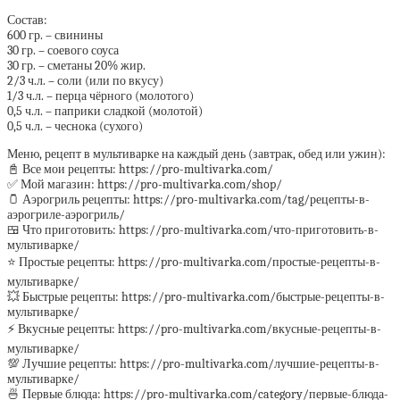
Состав:
600 гр. – свинины
30 гр. – соевого соуса
30 гр. – сметаны 20% жир.
2/3 ч.л. – соли (или по вкусу)
1/3 ч.л. – перца чёрного (молотого)
0,5 ч.л. – паприки сладкой (молотой)
0,5 ч.л. – чеснока (сухого)
Меню, рецепт в мультиварке на каждый день (завтрак, обед или ужин):
📓 Все мои рецепты: https://pro-multivarka.com/
✅ Мой магазин: https://pro-multivarka.com/shop/
🫙 Аэрогриль рецепты: https://pro-multivarka.com/tag/рецепты-в-
аэрогриле-аэрогриль/
🍱 Что приготовить: https://pro-multivarka.com/что-приготовить-в-
мультиварке/
⭐️ Простые рецепты: https://pro-multivarka.com/простые-рецепты-в-
мультиварке/
💥 Быстрые рецепты: https://pro-multivarka.com/быстрые-рецепты-в-
мультиварке/
⚡️ Вкусные рецепты: https://pro-multivarka.com/вкусные-рецепты-в-
мультиварке/
💯 Лучшие рецепты: https://pro-multivarka.com/лучшие-рецепты-в-
мультиварке/
🍜 Первые блюда: https://pro-multivarka.com/category/первые-блюда-