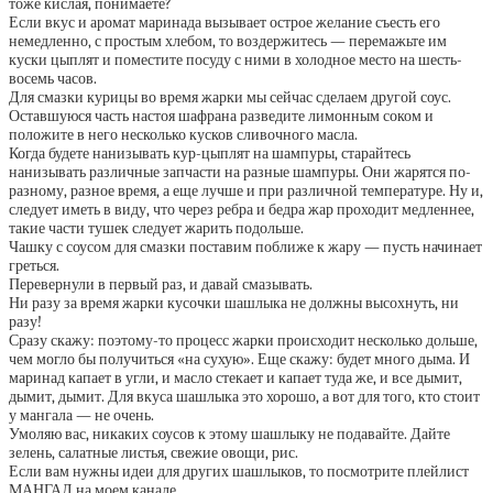
тоже кислая, понимаете?
Если вкус и аромат маринада вызывает острое желание съесть его
немедленно, с простым хлебом, то воздержитесь — перемажьте им
куски цыплят и поместите посуду с ними в холодное место на шесть-
восемь часов.
Для смазки курицы во время жарки мы сейчас сделаем другой соус.
Оставшуюся часть настоя шафрана разведите лимонным соком и
положите в него несколько кусков сливочного масла.
Когда будете нанизывать кур-цыплят на шампуры, старайтесь
нанизывать различные запчасти на разные шампуры. Они жарятся по-
разному, разное время, а еще лучше и при различной температуре. Ну и,
следует иметь в виду, что через ребра и бедра жар проходит медленнее,
такие части тушек следует жарить подольше.
Чашку с соусом для смазки поставим поближе к жару — пусть начинает
греться.
Перевернули в первый раз, и давай смазывать.
Ни разу за время жарки кусочки шашлыка не должны высохнуть, ни
разу!
Сразу скажу: поэтому-то процесс жарки происходит несколько дольше,
чем могло бы получиться «на сухую». Еще скажу: будет много дыма. И
маринад капает в угли, и масло стекает и капает туда же, и все дымит,
дымит, дымит. Для вкуса шашлыка это хорошо, а вот для того, кто стоит
у мангала — не очень.
Умоляю вас, никаких соусов к этому шашлыку не подавайте. Дайте
зелень, салатные листья, свежие овощи, рис.
Если вам нужны идеи для других шашлыков, то посмотрите плейлист
МАНГАЛ на моем канале.