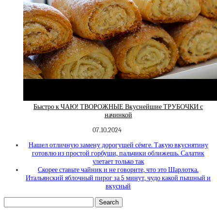
Быстро к ЧАЮ! ТВОРОЖНЫЕ Вкуснейшие ТРУБОЧКИ с
начинкой
07.10.2024
Нашел отличную замену дорогущей сёмге. Такую вкуснятину
готовлю из простой горбуши, пальчики оближешь. Салатик
улетает только так
Скорее ставьте чайник и не говорите, что это Шарлотка.
Итальянский яблочный пирог за 5 минут, чудо какой пышный и
вкусный