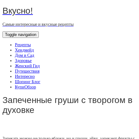
Вкусно!
Самые интересные и вкусные рецепты
Toggle navigation
Рецепты
Хендмейд
Дом и Сад
Здоровье
Женский Гид
Путешествия
Интересно
Шопинг Блог
КупиОбзор
Запеченные груши с творогом в
духовке
Запекать можно не только яблоки, но и груши, айву, запекают фрукты с