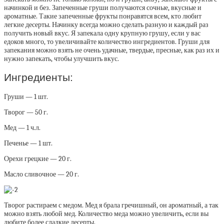
начинкой и без. Запеченные груши получаются сочные, вкусные и
ароматные. Такие запеченные фрукты понравятся всем, кто любит
легкие десерты. Начинку всегда можно сделать разную и каждый раз
получить новый вкус. Я запекала одну крупную грушу, если у вас
едоков много, то увеличивайте количество ингредиентов. Груши для
запекания можно взять не очень удачные, твердые, пресные, как раз их и
нужно запекать, чтобы улучшить вкус.
Ингредиенты:
Груши — 1 шт.
Творог — 50 г.
Мед — 1 ч.л.
Печенье — 1 шт.
Орехи грецкие — 20 г.
Масло сливочное — 20 г.
Творог растираем с медом. Мед я брала гречишный, он ароматный, а так
можно взять любой мед. Количество меда можно увеличить, если вы
любите более сладкие десерты.