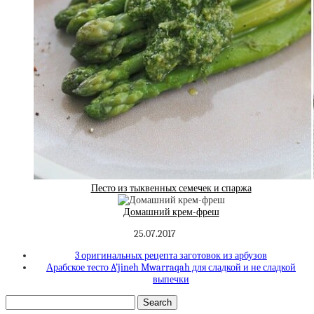
Песто из тыквенных семечек и спаржа
Домашний крем-фреш
25.07.2017
3 оригинальных рецепта заготовок из арбузов
Арабское тесто A’jineh Mwarraqah для сладкой и не сладкой
выпечки