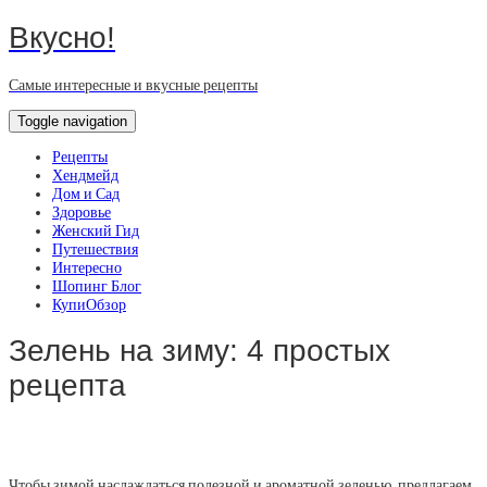
Вкусно!
Самые интересные и вкусные рецепты
Toggle navigation
Рецепты
Хендмейд
Дом и Сад
Здоровье
Женский Гид
Путешествия
Интересно
Шопинг Блог
КупиОбзор
Зелень на зиму: 4 простых
рецепта
Чтобы зимой наслаждаться полезной и ароматной зеленью, предлагаем