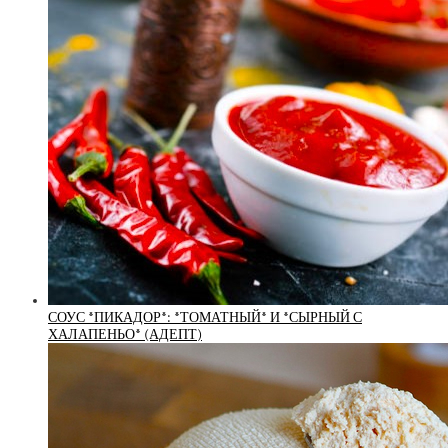
СОУС *ПИКАДОР*: *ТОМАТНЫЙ* И *СЫРНЫЙ С
ХАЛАПЕНЬО* (АДЕПТ)