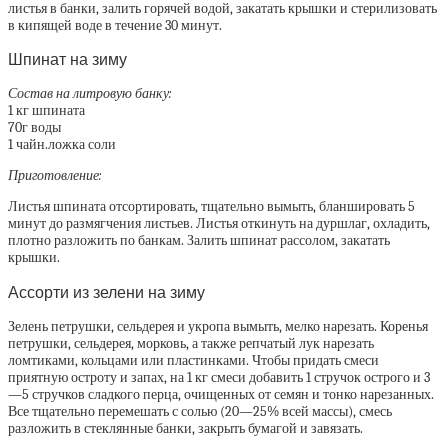
листья в банки, залить горячей водой, закатать крышки и стерилизовать
в кипящей воде в течение 30 минут.
Шпинат на зиму
Состав на литровую банку:
1 кг шпината
70г воды
1 чайн.ложка соли
Приготовление:
Листья шпината отсортировать, тщательно вымыть, бланшировать 5
минут до размягчения листьев. Листья откинуть на дуршлаг, охладить,
плотно разложить по банкам. Залить шпинат рассолом, закатать
крышки.
Ассорти из зелени на зиму
Зелень петрушки, сельдерея и укропа вымыть, мелко нарезать. Коренья
петрушки, сельдерея, морковь, а также репчатый лук нарезать
ломтиками, кольцами или пластинками. Чтобы придать смеси
приятную остроту и запах, на 1 кг смеси добавить 1 стручок острого и 3
—5 стручков сладкого перца, очищенных от семян и тонко нарезанных.
Все тщательно перемешать с солью (20—25% всей массы), смесь
разложить в стеклянные банки, закрыть бумагой и завязать.