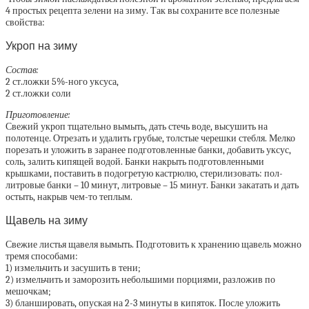
4 простых рецепта зелени на зиму. Так вы сохраните все полезные
свойства:
Укроп на зиму
Состав:
2 ст.ложки 5%-ного уксуса,
2 ст.ложки соли
Приготовление:
Свежий укроп тщательно вымыть, дать стечь воде, высушить на
полотенце. Отрезать и удалить грубые, толстые черешки стебля. Мелко
порезать и уложить в заранее подготовленные банки, добавить уксус,
соль, залить кипящей водой. Банки накрыть подготовленными
крышками, поставить в подогретую кастрюлю, стерилизовать: пол-
литровые банки – 10 минут, литровые – 15 минут. Банки закатать и дать
остыть, накрыв чем-то теплым.
Щавель на зиму
Свежие листья щавеля вымыть. Подготовить к хранению щавель можно
тремя способами:
1) измельчить и засушить в тени;
2) измельчить и заморозить небольшими порциями, разложив по
мешочкам;
3) бланшировать, опуская на 2-3 минуты в кипяток. После уложить