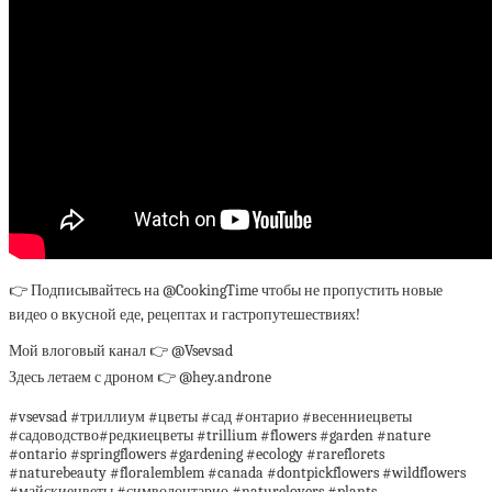
👉 Подписывайтесь на @CookingTime чтобы не пропустить новые
видео о вкусной еде, рецептах и гастропутешествиях!
Мой влоговый канал 👉 @Vsevsad
Здесь летаем с дроном 👉 @hey.androne
#vsevsad #триллиум #цветы #сад #онтарио #весенниецветы
#садоводство#редкиецветы #trillium #flowers #garden #nature
#ontario #springflowers #gardening #ecology #rareflorets
#naturebeauty #floralemblem #canada #dontpickflowers #wildflowers
#майскиецветы #символонтарио #naturelovers #plants