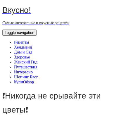
Вкусно!
Самые интересные и вкусные рецепты
Toggle navigation
Рецепты
Хендмейд
Дом и Сад
Здоровье
Женский Гид
Путешествия
Интересно
Шопинг Блог
КупиОбзор
❗️Никогда не срывайте эти
цветы❗️