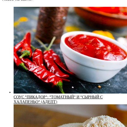
СОУС *ПИКАДОР*: *ТОМАТНЫЙ* И *СЫРНЫЙ С
ХАЛАПЕНЬО* (АДЕПТ)