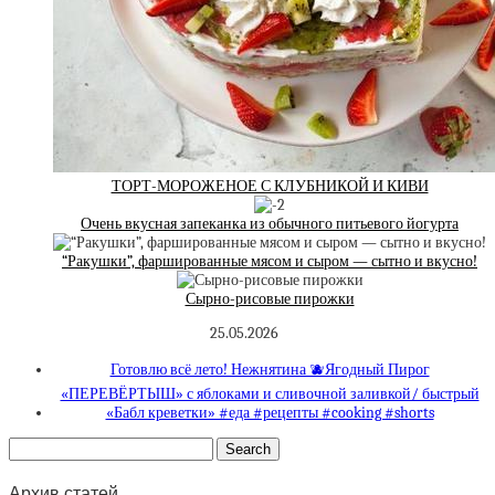
ТОРТ-МОРОЖЕНОЕ С КЛУБНИКОЙ И КИВИ
Очень вкусная запеканка из обычного питьевого йогурта
“Ракушки”, фаршированные мясом и сыром — сытно и вкусно!
Сырно-рисовые пирожки
25.05.2026
Готовлю всё лето! Нежнятина 🫐Ягодный Пирог
«ПЕРЕВЁРТЫШ» с яблоками и сливочной заливкой/ быстрый
«Бабл креветки» #еда #рецепты #cooking #shorts
Архив статей