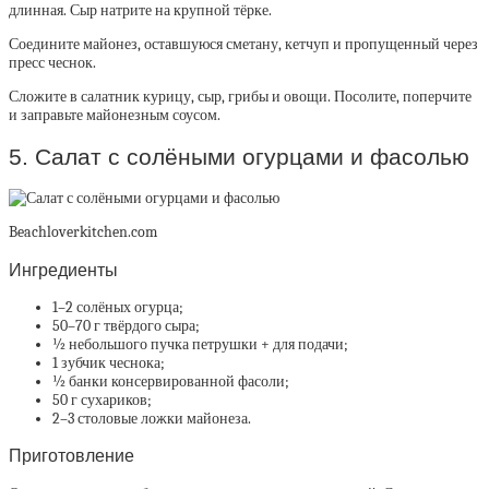
длинная. Сыр натрите на крупной тёрке.
Соедините майонез, оставшуюся сметану, кетчуп и пропущенный через
пресс чеснок.
Сложите в салатник курицу, сыр, грибы и овощи. Посолите, поперчите
и заправьте майонезным соусом.
5. Салат с солёными огурцами и фасолью
Beachloverkitchen.com
Ингредиенты
1–2 солёных огурца;
50–70 г твёрдого сыра;
½ небольшого пучка петрушки + для подачи;
1 зубчик чеснока;
½ банки консервированной фасоли;
50 г сухариков;
2–3 столовые ложки майонеза.
Приготовление