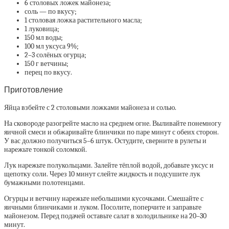
6 столовых ложек майонеза;
соль — по вкусу;
1 столовая ложка растительного масла;
1 луковица;
150 мл воды;
100 мл уксуса 9%;
2–3 солёных огурца;
150 г ветчины;
перец по вкусу.
Приготовление
Яйца взбейте с 2 столовыми ложками майонеза и солью.
На сковороде разогрейте масло на среднем огне. Выливайте понемногу
яичной смеси и обжаривайте блинчики по паре минут с обеих сторон.
У вас должно получиться 5–6 штук. Остудите, сверните в рулеты и
нарежьте тонкой соломкой.
Лук нарежьте полукольцами. Залейте тёплой водой, добавьте уксус и
щепотку соли. Через 10 минут слейте жидкость и подсушите лук
бумажными полотенцами.
Огурцы и ветчину нарежьте небольшими кусочками. Смешайте с
яичными блинчиками и луком. Посолите, поперчите и заправьте
майонезом. Перед подачей оставьте салат в холодильнике на 20–30
минут.