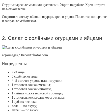
Огурцы нарежьте мелкими кусочками. Укроп нарубите. Хрен натрите
на мелкой тёрке.
Соедините свеклу, яблоки, огурцы, хрен и укроп. Посолите, поперчите
и заправьте майонезом.
2. Салат с солёными огурцами и яйцами
rojoimages / Depositphotos.com
Ингредиенты
2–3 яйца;
3 солёных огурца;
4–5 веточек укропа или петрушки;
1 столовая ложка сметаны;
1 столовая ложка майонеза;
1 чайная ложка зерновой горчицы;
1 столовая ложка оливкового масла;
1 зубчик чеснока;
соль — по вкусу;
перец — по вкусу.