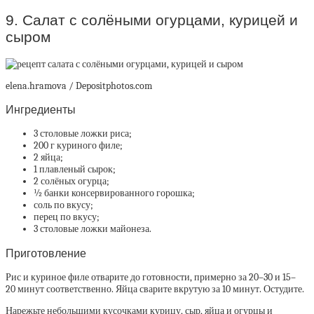
9. Салат с солёными огурцами, курицей и
сыром
elena.hramova / Depositphotos.com
Ингредиенты
3 столовые ложки риса;
200 г куриного филе;
2 яйца;
1 плавленый сырок;
2 солёных огурца;
½ банки консервированного горошка;
соль по вкусу;
перец по вкусу;
3 столовые ложки майонеза.
Приготовление
Рис и куриное филе отварите до готовности, примерно за 20–30 и 15–
20 минут соответственно. Яйца сварите вкрутую за 10 минут. Остудите.
Нарежьте небольшими кусочками курицу, сыр, яйца и огурцы и