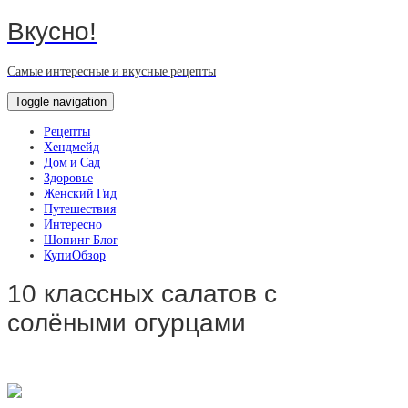
Вкусно!
Самые интересные и вкусные рецепты
Toggle navigation
Рецепты
Хендмейд
Дом и Сад
Здоровье
Женский Гид
Путешествия
Интересно
Шопинг Блог
КупиОбзор
10 классных салатов с
солёными огурцами