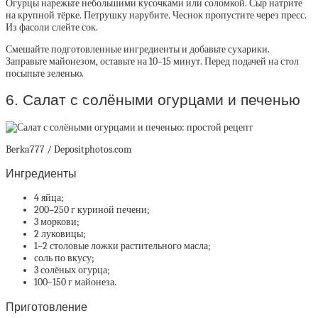
Огурцы нарежьте небольшими кусочками или соломкой. Сыр натрите
на крупной тёрке. Петрушку нарубите. Чеснок пропустите через пресс.
Из фасоли слейте сок.
Смешайте подготовленные ингредиенты и добавьте сухарики.
Заправьте майонезом, оставьте на 10–15 минут. Перед подачей на стол
посыпьте зеленью.
6. Салат с солёными огурцами и печенью
Berka777 / Depositphotos.com
Ингредиенты
4 яйца;
200–250 г куриной печени;
3 моркови;
2 луковицы;
1–2 столовые ложки растительного масла;
соль по вкусу;
3 солёных огурца;
100–150 г майонеза.
Приготовление