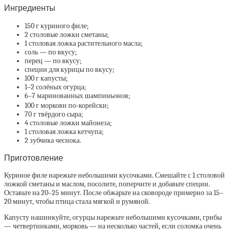
Ингредиенты
150 г куриного филе;
2 столовые ложки сметаны;
1 столовая ложка растительного масла;
соль — по вкусу;
перец — по вкусу;
специи для курицы по вкусу;
100 г капусты;
1–2 солёных огурца;
6–7 маринованных шампиньонов;
100 г моркови по‑корейски;
70 г твёрдого сыра;
4 столовые ложки майонеза;
1 столовая ложка кетчупа;
2 зубчика чеснока.
Приготовление
Куриное филе нарежьте небольшими кусочками. Смешайте с 1 столовой
ложкой сметаны и маслом, посолите, поперчите и добавьте специи.
Оставьте на 20–25 минут. После обжарьте на сковороде примерно за 15–
20 минут, чтобы птица стала мягкой и румяной.
Капусту нашинкуйте, огурцы нарежьте небольшими кусочками, грибы
— четвертинками, морковь — на несколько частей, если соломка очень