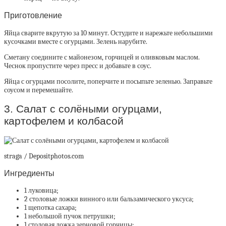
Приготовление
Яйца сварите вкрутую за 10 минут. Остудите и нарежьте небольшими
кусочками вместе с огурцами. Зелень нарубите.
Сметану соедините с майонезом, горчицей и оливковым маслом.
Чеснок пропустите через пресс и добавьте в соус.
Яйца с огурцами посолите, поперчите и посыпьте зеленью. Заправьте
соусом и перемешайте.
3. Салат с солёными огурцами,
картофелем и колбасой
straga / Depositphotos.com
Ингредиенты
1 луковица;
2 столовые ложки винного или бальзамического уксуса;
1 щепотка сахара;
1 небольшой пучок петрушки;
1 столовая ложка зерновой горчицы;