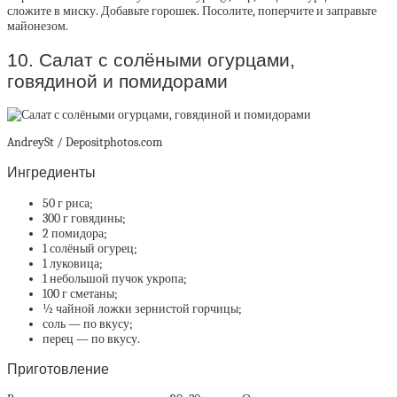
сложите в миску. Добавьте горошек. Посолите, поперчите и заправьте
майонезом.
10. Салат с солёными огурцами,
говядиной и помидорами
AndreySt / Depositphotos.com
Ингредиенты
50 г риса;
300 г говядины;
2 помидора;
1 солёный огурец;
1 луковица;
1 небольшой пучок укропа;
100 г сметаны;
½ чайной ложки зернистой горчицы;
соль — по вкусу;
перец — по вкусу.
Приготовление