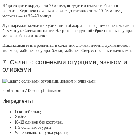
Яйца сварите вкрутую за 10 минут, остудите и отделите белки от
желтков. Куриную печень отварите до готовности за 10–15 минут,
морковь — за 25–40 минут.
Лук нарежьте мелкими кубиками и обжарьте на среднем огне в масле за
4–5 минут. Слегка посолите. Натрите на крупной тёрке печень, огурцы,
морковь, белки и желтки.
Выкладывайте ингредиенты в салатник слоями: печень, лук, майонез,
морковь, майонез, огурцы, белки, майонез. Сверху посыпьте желтками.
7. Салат с солёными огурцами, языком и
оливками
kaninstudio / Depositphotos.com
Ингредиенты
1 свиной язык;
2 яйца;
10–12 оливок без косточек;
1–2 солёных огурца;
½ небольшого пучка укропа;