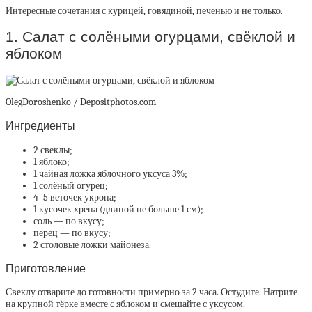
Интересные сочетания с курицей, говядиной, печенью и не только.
1. Салат с солёными огурцами, свёклой и
яблоком
OlegDoroshenko / Depositphotos.com
Ингредиенты
2 свеклы;
1 яблоко;
1 чайная ложка яблочного уксуса 3%;
1 солёный огурец;
4–5 веточек укропа;
1 кусочек хрена (длиной не больше 1 см);
соль — по вкусу;
перец — по вкусу;
2 столовые ложки майонеза.
Приготовление
Свеклу отварите до готовности примерно за 2 часа. Остудите. Натрите
на крупной тёрке вместе с яблоком и смешайте с уксусом.