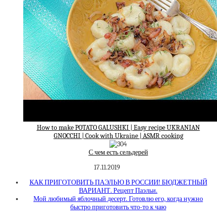
How to make POTATO GALUSHKI | Easy recipe UKRANIAN
GNOCCHI | Cook with Ukraine | ASMR cooking
С чем есть сельдерей
17.11.2019
КАК ПРИГОТОВИТЬ ПАЭЛЬЮ В РОССИИ! БЮДЖЕТНЫЙ
ВАРИАНТ. Рецепт Паэльи.
Мой любимый яблочный десерт. Готовлю его, когда нужно
быстро приготовить что-то к чаю