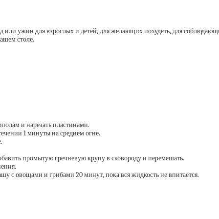
ед или ужин для взрослых и детей, для желающих похудеть, для соблюдающ
ашем столе.
ополам и нарезать пластинами.
 течении 1 минуты на среднем огне.
.
добавить промытую гречневую крупу в сковороду и перемешать.
пения.
ашу с овощами и грибами 20 минут, пока вся жидкость не впитается.