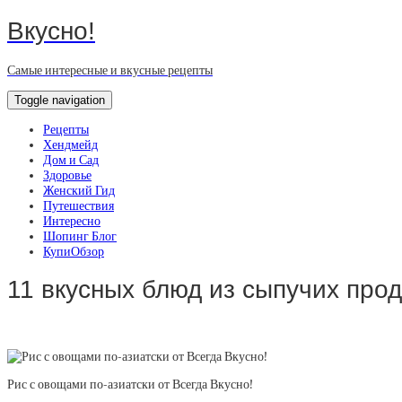
Вкусно!
Самые интересные и вкусные рецепты
Toggle navigation
Рецепты
Хендмейд
Дом и Сад
Здоровье
Женский Гид
Путешествия
Интересно
Шопинг Блог
КупиОбзор
11 вкусных блюд из сыпучих прод
Рис с овощами по-азиатски от Всегда Вкусно!