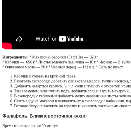
Ингредиенты:
* Макароны-бабочки (Farfalle) — 320 г
* Кабачки — 650 г * Листья зеленого базилика — 10 г * Чеснок — 2 зубч
* Оливковое масло — 20 г * Черный перец — 1/2 ч.л. * Соль по вкусу
Кабачки натереть на крупной терке.
Разогреть сковороду, добавить оливковое масло и зубчик чеснока, 
Добавить натертый кабачок, ½ ч.л. соли и тушить с открытой кры
Тем временем, вскипятить воду, добавить соль и варить макароны, 
В сковороду с кабачками добавить мелко нарезанные листья зелен
Слить воду из макарон и выложить их в сковороду с кабачками, п
Готовое блюдо выложить на тарелку и украсить листочками свеже
Фалафель. Ближневосточная кухня
Время приготовления 40 минут