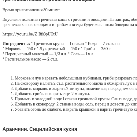
Время приготовления 30 минут
Вкусная и полезная гречневая каша с грибами и овощами. На завтрак, об
гречневая каша с овощами и грибами всегда будет желанным блюдом на в
https://youtu.be/Z_Bfs3pUOtU
Ингредиенты:
* Гречневая крупа — 1 стакан * Вода — 2 стакана
* Морковь — 140 г * Лук репчатый — 140 г * Грибы — 250 г
* Перец черный молотый — 1/3 ч.л. * Соль — 1 ч.л.
* Растительное масло — 2 ст.л.
Морковь и лук нарезать небольшими кубиками, грибы разрезать п
На сковороду налить 2 ст.л. растительного масла и обжарить лук в
Добавить морковь и жарить 2 минуты, помешивая, на среднем огне
Добавить грибы и жарить еще 2 минуты.
Промыть в холодной воде 1 стакан гречневой крупы. Слить воду, 
Добавить в сковороду 2 стакана воды, соль, перец и довести до ки
Убавить огонь до слабого, накрыть крышкой и варить гречневую к
Аранчини. Сицилийская кухня