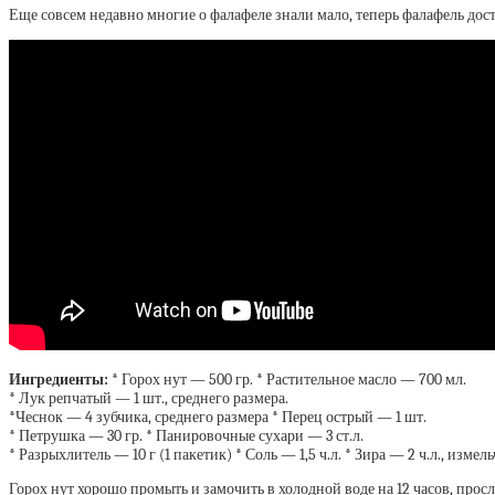
Еще совсем недавно многие о фалафеле знали мало, теперь фалафель до
Ингредиенты: *
Горох нут — 500 гр. * Растительное масло — 700 мл.
* Лук репчатый — 1 шт., среднего размера.
*Чеснок — 4 зубчика, среднего размера * Перец острый — 1 шт.
* Петрушка — 30 гр. * Панировочные сухари — 3 ст.л.
* Разрыхлитель — 10 г (1 пакетик) * Соль — 1,5 ч.л. * Зира — 2 ч.л., измел
Горох нут хорошо промыть и замочить в холодной воде на 12 часов, просл