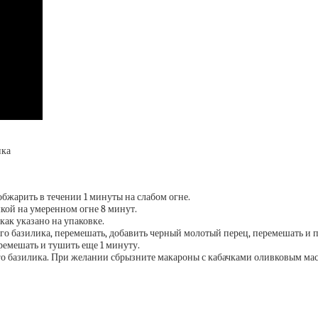
ика
обжарить в течении 1 минуты на слабом огне.
шкой на умеренном огне 8 минут.
как указано на упаковке.
ого базилика, перемешать, добавить черный молотый перец, перемешать и
еремешать и тушить еще 1 минуту.
го базилика. При желании сбрызните макароны с кабачками оливковым ма