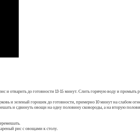
 рис и отварить до готовности 13-15 минут. Слить горячую воду и промыть р
морковь и зеленый горошек до готовности, примерно 10 минут на слабом огне
мешать и сдвинуть овощи на одну половину сковороды, а на вторую полов
перемешать.
ареный рис с овощами к столу.