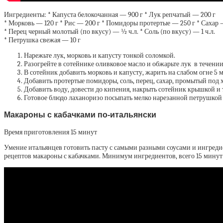
Ингредиенты: * Капуста белокочанная — 900 г * Лук репчатый — 200 г
* Морковь — 120 г * Рис — 200 г * Помидоры протертые — 250 г * Сахар —
* Перец черный молотый (по вкусу) — ½ ч.л. * Соль (по вкусу) — 1 ч.л.
* Петрушка свежая — 10 г
Нарежьте лук, морковь и капусту тонкой соломкой.
Разогрейте в сотейнике оливковое масло и обжарьте лук в течении
В сотейник добавить морковь и капусту, жарить на слабом огне 5 
Добавить протертые помидоры, соль, перец, сахар, промытый под 
Добавить воду, довести до кипения, накрыть сотейник крышкой и 
Готовое блюдо лаханоризо посыпать мелко нарезанной петрушкой и
Макароны с кабачками по-итальянски
Время приготовления 15 минут
Умение итальянцев готовить пасту с самыми разными соусами и ингред
рецептов макароны с кабачками. Минимум ингредиентов, всего 15 минут 