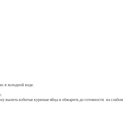
ис в холодной воде.
.
ину вылить взбитые куриные яйца и обжарить до готовности на слабом