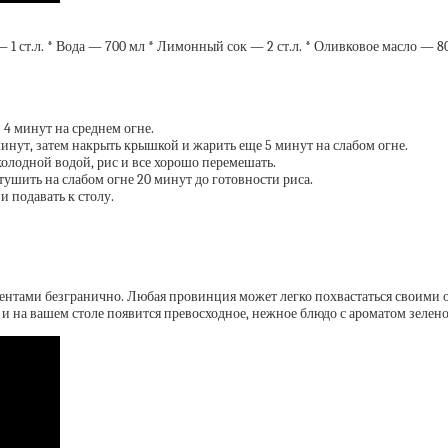
 1 ст.л. * Вода — 700 мл * Лимонный сок — 2 ст.л. * Оливковое масло — 8
 4 минут на среднем огне.
минут, затем накрыть крышкой и жарить еще 5 минут на слабом огне.
холодной водой, рис и все хорошо перемешать.
тушить на слабом огне 20 минут до готовности риса.
 подавать к столу.
иентами безгранично. Любая провинция может легко похвастаться своими
и на вашем столе появится превосходное, нежное блюдо с ароматом зелено