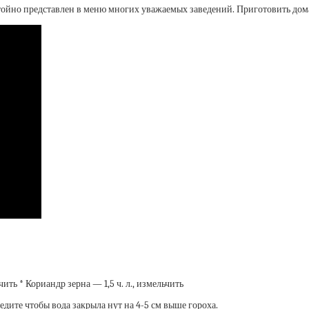
стойно представлен в меню многих уважаемых заведений. Приготовить до
ьчить * Кориандр зерна — 1,5 ч. л., измельчить
едите чтобы вода закрыла нут на 4-5 см выше гороха.