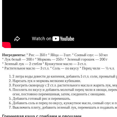
Ингредиенты:
* Рис — 350 г * Яйца — 3 шт. * Соевый соус — 50 мл
* Лук белый — 200 г * Морковь — 250 г * Зеленый горошек — 200 г
* Зеленый лук — 2 стебля * Кунжутное масло — 3 ст.л.
* Растительное масло — 3 ст.л. * Соль — по вкусу * Перец чили — ½ ч.л.
2 литра воды довести до кипения, добавить 1 ст.л. соли, промытый
Нарезать лук и морковь мелкими кубиками.
Разогреть сковороду с 2 ст.л. растительного масла и жарить лук, 
Посолить по вкусу и добавить молотый перец чили в овощи, пере
огне, постоянно перемешивая, затем, соединить с овощами.
Добавить готовый рис и перемешать.
Добавить соль и перец по вкусу, кунжутное масло, соевый соус и 
Выключить плиту, добавить зеленый лук, перемешать и подавать ж
Гречневая каша с грибами и овощами