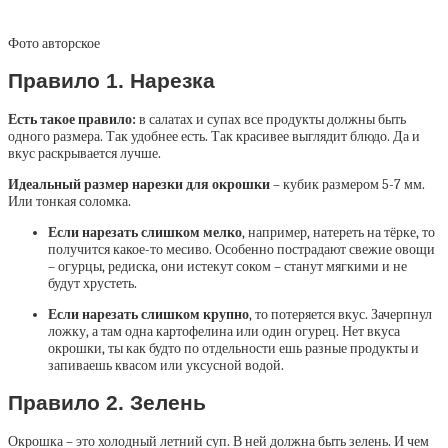
Фото авторское
Правило 1. Нарезка
Есть такое правило:
в салатах и супах все продукты должны быть
одного размера. Так удобнее есть. Так красивее выглядит блюдо. Да и
вкус раскрывается лучше.
Идеальный размер нарезки для окрошки
– кубик размером 5-7 мм.
Или тонкая соломка.
Если нарезать слишком мелко
, например, натереть на тёрке, то
получится какое-то месиво. Особенно пострадают свежие овощи
– огурцы, редиска, они истекут соком – станут мягкими и не
будут хрустеть.
Если нарезать слишком крупно
, то потеряется вкус. Зачерпнул
ложку, а там одна картофелина или один огурец. Нет вкуса
окрошки, ты как будто по отдельности ешь разные продукты и
запиваешь квасом или уксусной водой.
Правило 2. Зелень
Окрошка – это холодный летний суп. В ней должна быть зелень. И чем