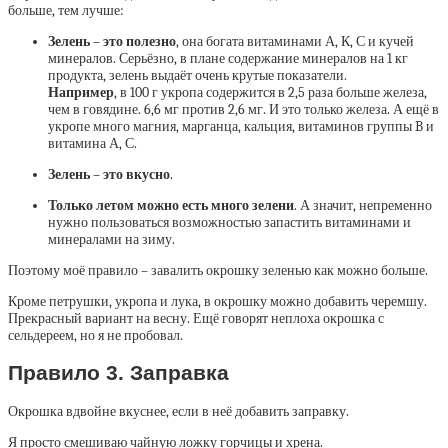
больше, тем лучше:
Зелень – это полезно
, она богата витаминами А, К, С и кучей
минералов. Серьёзно, в плане содержание минералов на 1 кг
продукта, зелень выдаёт очень крутые показатели.
Например
, в 100 г укропа содержится в 2,5 раза больше железа,
чем в говядине. 6,6 мг против 2,6 мг. И это только железа. А ещё в
укропе много магния, марганца, кальция, витаминов группы B и
витамина А, С.
Зелень – это вкусно
.
Только летом можно есть много зелени
. А значит, непременно
нужно пользоваться возможностью запастить витаминами и
минералами на зиму.
Поэтому моё правило – завалить окрошку зеленью как можно больше.
Кроме петрушки, укропа и лука, в окрошку можно добавить черемшу.
Прекрасный вариант на весну. Ещё говорят неплоха окрошка с
сельдереем, но я не пробовал.
Правило 3. Заправка
Окрошка вдвойне вкуснее, если в неё добавить заправку.
Я просто смешиваю чайную ложку горчицы и хрена.