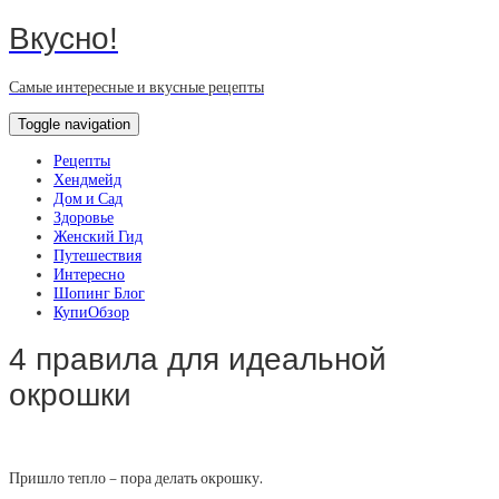
Вкусно!
Самые интересные и вкусные рецепты
Toggle navigation
Рецепты
Хендмейд
Дом и Сад
Здоровье
Женский Гид
Путешествия
Интересно
Шопинг Блог
КупиОбзор
4 правила для идеальной
окрошки
Пришло тепло – пора делать окрошку.