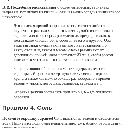
В. В. Похлёбкин рассказывает
о более интересных вариантах
заправки. Вот цитата из книги «Большая энциклопедия кулинарного
искусства»:
Что касается пряной заправки, то она состоит либо из
огуречного рассола хорошего качества, либо из горчицы и
черного молотого перца, разведенных предварительно в
пол стакане кваса, либо из сочетания того и другого. Оба
вида заправки смешивают вначале с нейтральными по
вкусу овощами, луком и мясом, слегка разминают их
деревянной ложкой, дают настояться 30 мин, чтобы рассол
впитался в мясо, и только затем заливают квасом.
Заправка овощной окрошки может содержать вместо
горчицы чайную или десертную ложку свеженатертого
хрена, а также как можно больше разнообразной пряной
зелени – укропа, петрушки, сельдерея, кервеля и т. п.
Заправка должна составлять примерно 1/6 – 1/5 жидкости
окрошки.
Правило 4. Соль
Не солите окрошку заранее!
Соль вытянет из зелени и овощей всю
воду. На дне кастрюли будет неаппетитная лужа. А сами овощи станут