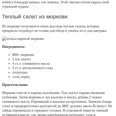
взбей в блендере кешью, сок лимона. Этой смесью потом укрась свой
утренний пудинг.
Теплый салат из моркови
Из моркови получаются очень вкусные теплые салаты, которые
прекрасно подойдут не только для обеда и ужина, но и для завтрака.
Ингредиенты:
800 г моркови
1 лук-шалот
4 ст.л. оливкового масла
2 ст.л. апельсинового сока
петрушка
соль, перец
Приготовление:
Морковь очисти и нарежь палочками. Лук-шалот нарежь мелкими
кубиками. Затем морковь и лук выложи в миску, добавь 2 ложки
оливкового масла. Перемешай и выложи на противень. Запекать блюдо
стоит в предварительно разогретой до 180С духовке около 35 минут. Не
забудь перемешать в середине готовки. В отдельной емкости смешай
оставшееся масло, сок, мелко нарубленную петрушку, соль и