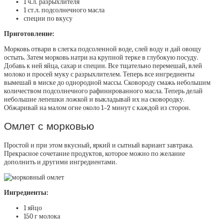
1 ч.л. разрыхлителя
1 ст.л. подсолнечного масла
специи по вкусу
Приготовление:
Морковь отвари в слегка подсоленной воде, слей воду и дай овощу
остыть. Затем морковь натри на крупной терке в глубокую посуду.
Добавь к ней яйца, сахар и специи. Все тщательно перемешай, влей
молоко и просей муку с разрыхлителем. Теперь все ингредиенты
вымешай в миске до однородной массы. Сковороду смажь небольшим
количеством подсолнечного рафинированного масла. Теперь делай
небольшие лепешки ложкой и выкладывай их на сковородку.
Обжаривай на малом огне около 1–2 минут с каждой из сторон.
Омлет с морковью
Простой и при этом вкусный, яркий и сытный вариант завтрака.
Прекрасное сочетание продуктов, которое можно по желание
дополнить и другими ингредиентами.
Ингредиенты:
1 яйцо
150 г молока