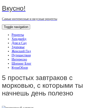
Вкусно!
Самые интересные и вкусные рецепты
Toggle navigation
Рецепты
Хендмейд
Дом и Сад
Здоровье
Женский Гид
Путешествия
Интересно
Шопинг Блог
КупиОбзор
5 простых завтраков с
морковью, с которыми ты
начнешь день полезно