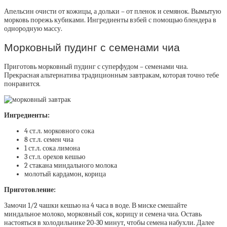
Апельсин очисти от кожицы, а дольки – от пленок и семянок. Вымытую
морковь порежь кубиками. Ингредиенты взбей с помощью блендера в
однородную массу.
Морковный пудинг с семенами чиа
Приготовь морковный пудинг с суперфудом – семенами чиа.
Прекрасная альтернатива традиционным завтракам, которая точно тебе
понравится.
Ингредиенты:
4 ст.л. морковного сока
8 ст.л. семен чиа
1 ст.л. сока лимона
3 ст.л. орехов кешью
2 стакана миндального молока
молотый кардамон, корица
Приготовление:
Замочи 1/2 чашки кешью на 4 часа в воде. В миске смешайте
миндальное молоко, морковный сок, корицу и семена чиа. Оставь
настояться в холодильнике 20-30 минут, чтобы семена набухли. Далее