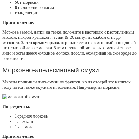
50 г моркови
8 г сливочного масла
соль, специи
Приготовление:
Морковь вымой, натри на терке, положите в кастрюлю с растопленным
маслом, накрой крышкой и туши 15-20 минут на слабом огне до
мягкости. За это время морковь периодически перемешивай и подливай
по столовой ложке молока. Затем с тушеной морковью смешай сырое
яйцо и оставшееся холодное молоко, посоли, обжаривай на сковороде до
готовности.
Морковно-апельсиновый смузи
Многие привыкли пить смузи из фруктов, но из овощей это напиток
получается также вкусным и полезным. Например, из моркови.
Ингредиенты:
1 средняя морковь
1 апельсин
1 ч.л. меда
Приготовление: