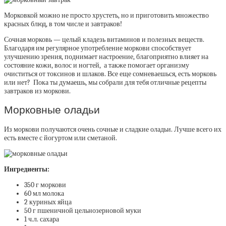
Морковкой можно не просто хрустеть, но и приготовить множество
красных блюд, в том числе и завтраков!
Сочная морковь — целый кладезь витаминов и полезных веществ.
Благодаря им регулярное употребление моркови способствует
улучшению зрения, поднимает настроение, благоприятно влияет на
состояние кожи, волос и ногтей, а также помогает организму
очиститься от токсинов и шлаков. Все еще сомневаешься, есть морковь
или нет? Пока ты думаешь, мы собрали для тебя отличные рецепты
завтраков из моркови.
Морковные оладьи
Из моркови получаются очень сочные и сладкие оладьи. Лучше всего их
есть вместе с йогуртом или сметаной.
Ингредиенты:
350 г моркови
60 мл молока
2 куриных яйца
50 г пшеничной цельнозерновой муки
1 ч.л. сахара