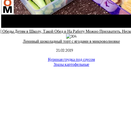
 | Обеды Детям в Школу, Такой Обед и На Работу Можно Прихватить. Неск
Ленивый шоколадный торт с ягодами в микроволновке
21.02.2019
Куриная грудка под соусом
Зразы картофельные