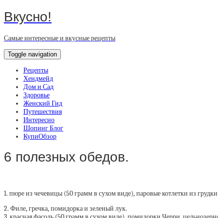
Вкусно!
Самые интересные и вкусные рецепты
Toggle navigation
Рецепты
Хендмейд
Дом и Сад
Здоровье
Женский Гид
Путешествия
Интересно
Шопинг Блог
КупиОбзор
6 полезных обедов.
1. пюре из чечевицы (50 грамм в сухом виде), паровые котлетки из грудки
2. Филе, гречка, помидорка и зеленый лук.
3. красная фасоль (50 грамм в сухом виде), помидорки Черри, цельнозерно