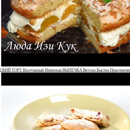
ИЙ ТОРТ Воздушный Немецкая ВЫПЕЧКА Вкусно Быстро Празднично 