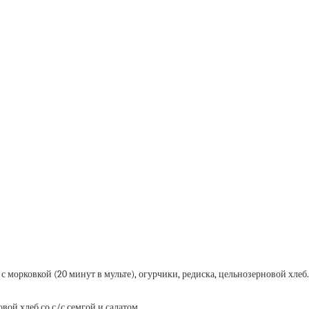
 с морковкой (20 минут в мульте), огурчики, редиска, цельнозерновой хлеб.
вой хлеб со с/с семгой и салатом.