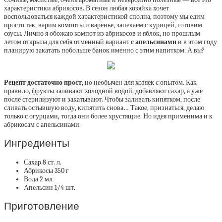
характеристики абрикосов. В сезон любая хозяйка хочет
воспользоваться каждой характеристикой сполна, поэтому мы едим
просто так, варим компоты и варенье, запекаем с курицей, готовим
соусы. Лично я обожаю компот из абрикосов и яблок, но прошлым
летом открыла для себя отменный вариант
с апельсинами
и в этом году
планирую закатать побольше банок именно с этим напитком. А вы?
Рецепт достаточно прост
, но необычен для хозяек с опытом. Как
правило, фрукты заливают холодной водой, добавляют сахар, а уже
после стерилизуют и закатывают. Чтобы заливать кипятком, после
сливать остывшую воду, кипятить снова… Такое, признаться, делаю
только с огурцами, тогда они более хрустящие. Но идея применима и к
абрикосам с апельсинами.
Ингредиенты
Сахар 8 ст. л.
Абрикосы 350 г
Вода 2 мл
Апельсин 1/4 шт.
Приготовление