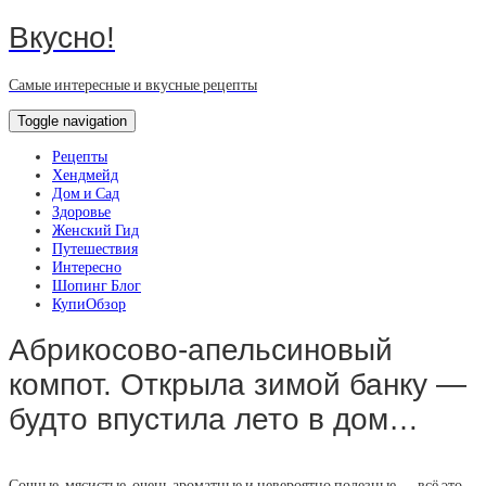
Вкусно!
Самые интересные и вкусные рецепты
Toggle navigation
Рецепты
Хендмейд
Дом и Сад
Здоровье
Женский Гид
Путешествия
Интересно
Шопинг Блог
КупиОбзор
Абрикосово-апельсиновый
компот. Открыла зимой банку —
будто впустила лето в дом…
Сочные, мясистые, очень ароматные и невероятно полезные — всё это