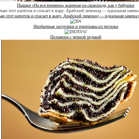
Пышки «На все времена» жареные на сковороде, как у бабушки
ько этот напиток и спасает в жару. Арабский лимонад — идеальная замена
Необычные заготовки и приправы из чеснока
Пельмени с черной редькой