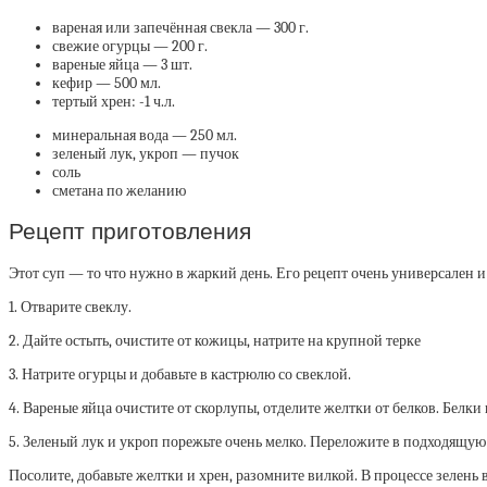
вареная или запечённая свекла — 300 г.
свежие огурцы — 200 г.
вареные яйца — 3 шт.
кефир — 500 мл.
тертый хрен: -1 ч.л.
минеральная вода — 250 мл.
зеленый лук, укроп — пучок
соль
сметана по желанию
Рецепт приготовления
Этот суп — то что нужно в жаркий день. Его рецепт очень универсален и
1. Отварите свеклу.
2. Дайте остыть, очистите от кожицы, натрите на крупной терке
3. Натрите огурцы и добавьте в кастрюлю со свеклой.
4. Вареные яйца очистите от скорлупы, отделите желтки от белков. Белк
5. Зеленый лук и укроп порежьте очень мелко. Переложите в подходящую
Посолите, добавьте желтки и хрен, разомните вилкой. В процессе зелень 