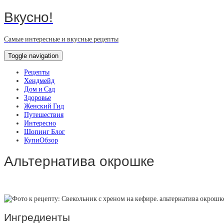
Вкусно!
Самые интересные и вкусные рецепты
Toggle navigation
Рецепты
Хендмейд
Дом и Сад
Здоровье
Женский Гид
Путешествия
Интересно
Шопинг Блог
КупиОбзор
Альтернатива окрошке
Ингредиенты