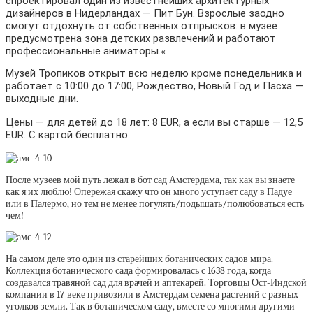
спроектировал один из известнейших архитектурных
дизайнеров в Нидерландах — Пит Бун. Взрослые заодно
смогут отдохнуть от собственных отпрысков: в музее
предусмотрена зона детских развлечений и работают
профессиональные аниматоры.
«
Музей Тропиков открыт всю неделю кроме понедельника и
работает с 10:00 до 17:00, Рождество, Новый Год и Пасха —
выходные дни.
Цены — для детей до 18 лет:
8 EUR
, а если вы старше —
12,5
EUR. С картой бесплатно.
После музеев мой путь лежал в бот сад Амстердама, так как вы знаете
как я их люблю! Опережая скажу что он много уступает саду в Падуе
или в Палермо, но тем не менее погулять/подышать/полюбоваться есть
чем!
На самом деле это один из старейших ботанических садов мира.
Коллекция ботанического сада формировалась с 1638 года, когда
создавался травяной сад для врачей и аптекарей. Торговцы Ост-Индской
компании в 17 веке привозили в Амстердам семена растений с разных
уголков земли. Так в ботаническом саду, вместе со многими другими