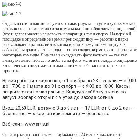
Отдельного внимания заслуживают аквариумы — тут живут несколько
котиков (тех что морских) и за ними можно понаблюдать как под водой
(что и делает маленькая девочка-папарацци) так и сверху. На верхней
площадке в определенное время происходит шоу — работник парка
рассказывает о разных видах котиков, они к нему по имени(ну как
собачки) выпрыгивают из воды — он их гладит, кормит, они выполняют
некоторые команды. Я не стал выкладывать фото котиков — так как
вживую важно что все по любви а на фото меня не покидало ощущение
классического шоу с животными… не смог себя заставить , так что
простите!
Время работы: ежедневно; с 1 ноября по 28 февраля — с 9:00
до 17:00, с 1 марта до 31 октября — с 9:00 до 18:00. Кассы
закрываются на час раньше. Каждую субботу с июня по
август зоопарк открыт с 9 утра до захода солнца.
Вход:
20,50 EUR
, детям с 3 до 9 лет —
17 EUR
, от 0 до 2 лет —
бесплатно. — с картой как помните — бесплатно
Веб-сайт: www.artis.nl
Совсем рядом с зоопарком — буквально в 20 метрах находиться