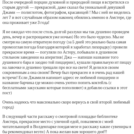
После очередной порции духовной и природной пищи я встретился со
старым другой — прекрасной, даже сказал бы уникальной девушкой
Джами — полиглотом, фотографом, красавицей ! Мы с ней не виделись
лет 7 и вот случайным образом наконец обнялись именно в Амстере, где
она проживает уже 3 года!
Я не ожидал что после столь долгой разлуки мы так душевно проведем
день, вечер и распрощаемся уже ночью) Но это было чудесно. Мы не
смотря на самую отвратную погоду (за 5 дней это реально была самая
промозглая погода благодаря которой я заработал лихорадку) провели
прекрасное время — погуляли по Астеру, побывали в душевном
стильном заведении на аперитив( Джа — напиши название того
душевного бара и заодно той пиццерии), кушали правильную ит пиццу
на лавочке и душевно трещали про все на свете! Я делился своим
сокровенным а она своим! Вечер был прекрасен и я очень рад нашей
встречи! Если Джамиля напишет адресс ее любимой пиццерии и
название барчика где можно очень уютно попить коктейль (с
бесплатными закусками которые пополняют) я добавлю ссылки в этот
пост)
Очень надеюсь что максимально скоро вернусь в свой второй любимый
город)
В следующей части расскажу о смотровой площадке библиотеке
Амстера, прекрасное место с уличной едой, поваляемся с моей
читательницей в Волденпарке поедая мезе и расскажу какие сувениры я
бы рекомендовал везти) А пока желаю вам хорошего дня!!!