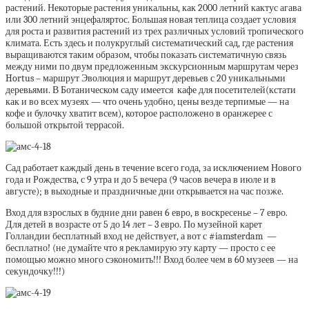
растений. Некоторые растения уникальны, как 2000 летний кактус агава
или 300 летний энцефаляртос. Большая новая теплица создает условия
для роста и развития растений из трех различных условий тропического
климата. Есть здесь и полукруглый систематический сад, где растения
выращиваются таким образом, чтобы показать систематичную связь
между ними по двум предложенным экскурсионным маршрутам через
Hortus – маршрут Эволюция и маршрут деревьев с 20 уникальными
деревьями. В Ботаническом саду имеется кафе для посетителей(кстати
как и во всех музеях — что очень удобно, цены везде терпимые — на
кофе и булочку хватит всем), которое расположено в оранжерее с
большой открытой террасой.
Сад работает каждый день в течение всего года, за исключением Нового
года и Рождества, с 9 утра и до 5 вечера (9 часов вечера в июле и в
августе); в выходные и праздничные дни открывается на час позже.
Вход для взрослых в будние дни равен 6 евро, в воскресенье – 7 евро.
Для детей в возрасте от 5 до 14 лет – 3 евро. По музейной карет
Голландии бесплатный вход не действует, а вот с #iamsterdam —
бесплатно! (не думайте что я рекламирую эту карту — просто с ее
помощью можно много сэкономить!!! Вход более чем в 60 музеев — на
секундочку!!!)