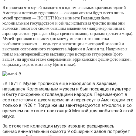
Я прочитал что музей находится в одном из самых красивых зданий
Амстера и поэтому туда пошел — ожидая что там будет всего лишь
музей тропиков — НО НЕТ! Как вы знаете Голландия была
колониальным государством и сейчас испытывая чувство вины они
всячески помогают своим бывшим владениям (например начиная с
аэропорта стоят урны для сбора средств помощь странам третьего мира).
Музей тропиков по факту (по моему мнению) это попытка
реабилитироваться — ведь тут и экспозиции с историей колоний и
выставки современного творчества Африки и Азии и тд. Например я
попал на интереснейшую выставку про историю татуировок(фото
выше) , на другом этаже современный африканский фешн(фото ниже),
социальную фото выставку (фото ниже).
1871 г. Музей тропиков еще находился в Хаарлеме,
«В
назывался Колониальным музеем и был посвящен культуре
и быту покоренных голландцами народов. Переименуют в
соответствии с духом времени и перенесут в Амстердам его
только в 1926 г. Тогда же им заинтересуются этнологи, и со
временем он станет настоящей Меккой для любителей этой
науки.
За столетие коллекция музея изрядно расширилась —
сейчас внимательный осмотр 9 обширных залов потребует