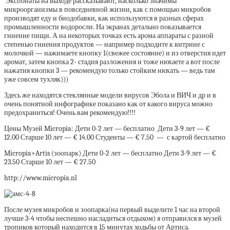
Экспонаты на выходе рассказывают, насколько значимы
микроорганизмы в повседневной жизни, как с помощью микробов
производят еду и биодобавки, как используются в разных сферах
промышленности водоросли. На экранах детально показывается
гниение пищи. А на некоторых точках есть арома аппараты с разной
степенью гниения продуктов — например подходите к витрине с
молочкой — нажимаете кнопку 1(свежее состояние) и из отверстия идет
аромат, затем кнопка 2- стадия разложения и тоже нюхаете а вот после
нажатия кнопки 3 — рекомендую только стойким нюхать — ведь там
уже совсем тухляк)))
Здесь же находятся стеклянные модели вирусов Эбола и ВИЧ и др и в
очень понятной инфографике показано как от какого вируса можно
предохраниться! Очень вам рекомендую!!!!
Цены Музей Micropia: Дети 0-2 лет — бесплатно Дети 3-9 лет — €
12.00 Старше 10 лет — € 14.00 Студенты — € 7.50 — с картой бесплатно
Micropia+Artis (зоопарк) Дети 0-2 лет — бесплатно Дети 3-9 лет — €
23.50 Старше 10 лет — € 27.50
http://www.micropia.nl
После музея микробов и зоопарка(на первый выделите 1 час на второй
лучше 3-4 чтобы неспешно насладиться отдыхом) я отправился в музей
тропиков который находится в 15 минутах ходьбы от Артиса.