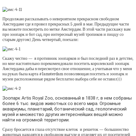
Продолжаю рассказывать о невероятном прекрасном свободном
Амстердаме где я провел прекрасных 5 дней в мае. Предыдущие части
вы можете посмотреть по метке Амстердам. В этой части расскажу вам
про зоопарк и бот сад, про интересный музей тропиков и пиццу со
старым другом) День четвертый, поехали:
Скажу честно — я противник зоопарков и был последний раз в детстве,
но мне настоятельно порекомендовали посетить королевский зоопарк
Амстердама дабы я пересмотрел свое отношение, а учитывая что у меня
на руках была карта #Iamsterdam позволяющая посетить и зоопарк и
музеи расположенные рядом бесплатно выбора себе не оставил)))
Зоопарк Artis Royal Zoo, основанный в 1838 г, в нем собраны
более 6 тыс. видов животных со всего мира. Огромные
аквариумы, планетарий, ботанический сад, геологический
музей и множество других интереснейших вещей можно
найти на огромной территории.
Сразу бросается в глаза отсутствие клеток и решеток — большинство
животных находятся в свободном выгуле и отделяет их от посетителей