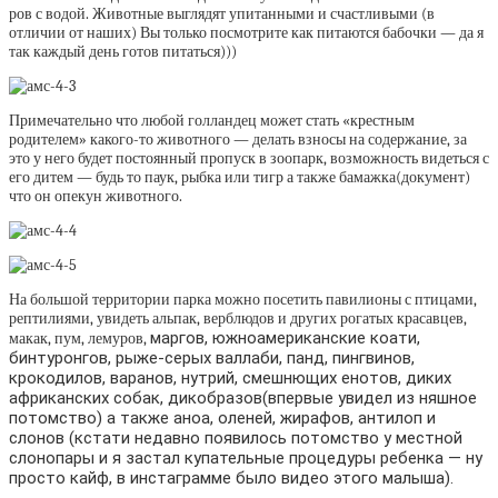
ров с водой. Животные выглядят упитанными и счастливыми (в
отличии от наших) Вы только посмотрите как питаются бабочки — да я
так каждый день готов питаться)))
Примечательно что любой голландец может стать «крестным
родителем» какого-то животного — делать взносы на содержание, за
это у него будет постоянный пропуск в зоопарк, возможность видеться с
его дитем — будь то паук, рыбка или тигр а также бамажка(документ)
что он опекун животного.
На большой территории парка можно посетить павилионы с птицами,
рептилиями, увидеть альпак, верблюдов и других рогатых красавцев,
маргов, южноамериканские коати,
макак, пум, лемуров,
бинтуронгов, рыже-серых валлаби, панд, пингвинов,
крокодилов, варанов, нутрий, смешнющих енотов, диких
африканских собак, дикобразов(впервые увидел из няшное
потомство) а также аноа, оленей, жирафов, антилоп и
слонов (кстати недавно появилось потомство у местной
слонопары и я застал купательные процедуры ребенка — ну
просто кайф, в инстаграмме было видео этого малыша).