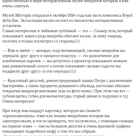
единственный в мире интерактивный музей микробов который я вам
очень советую.
Музей Micropia открылся в октябре 2014 года как часть комплекса Royal
Artis Zoo. Экспозиция музея состоит из множества интерактивных
установок.
Самые интересные и любимые публикой — это — Сканер тела, который
показывает, какого рода микробы обитают на вас. (к нему очередь,
поэтому я только посмотрел со стороны))))
— Kiss-o-meter — аппарат, подсчитывающий, сколько микробов вы
передали друг другу в процессе поцелуя. — это развлечение для
влюбленных парочек — вы целуетесь а проектор показывает вначале
ваш романтичный силуэт а потом показывает сколько гадости вы
подарили друг-другу за эти секунды)))))
— Красочный дисплей, демонстрирующий чашки Петри с различными
бактериями, а также предметы домашнего обихода, настолько обильно
покрытые микроорганизмами (как на фото ниже.) При этом там все —
зубная щетка, губка для мытья посуды, старый диван и подушки и тд)
Очень интересно!
При входе вам выдадут карточку, которую вы сможете
«проштамповать» теми или иными микробами которые вас
заинтересовали, и после проверить, что получилось, с помощью сканера
на первом этаже — там на большом дисплее в очень красивой графике
показывают подробную инфу о том что вы собрали.