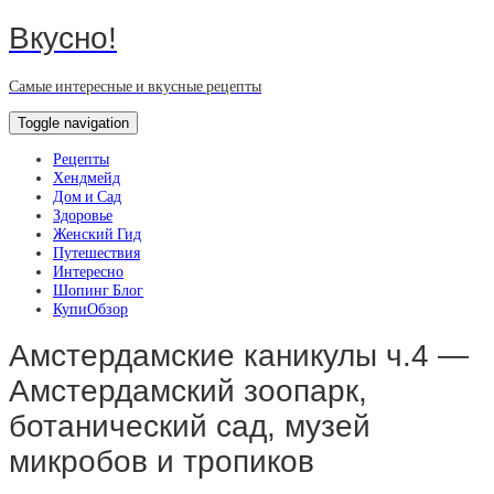
Вкусно!
Самые интересные и вкусные рецепты
Toggle navigation
Рецепты
Хендмейд
Дом и Сад
Здоровье
Женский Гид
Путешествия
Интересно
Шопинг Блог
КупиОбзор
Амстердамские каникулы ч.4 —
Амстердамский зоопарк,
ботанический сад, музей
микробов и тропиков