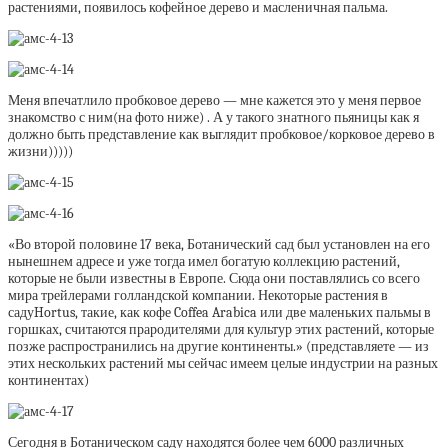
растениями, появилось кофейное дерево и масленичная пальма.
Меня впечатлило пробковое дерево — мне кажется это у меня первое
знакомство с ним(на фото ниже) . А у такого знатного пьяницы как я
должно быть представление как выглядит пробковое/корковое дерево в
жизни)))))
«Во второй половине 17 века, Ботанический сад был установлен на его
нынешнем адресе и уже тогда имел богатую коллекцию растений,
которые не были известны в Европе. Сюда они поставлялись со всего
мира трейлерами голландской компании. Некоторые растения в
садуHortus, такие, как кофе Coffea Arabica или две маленьких пальмы в
горшках, считаются прародителями для культур этих растений, которые
позже распространились на другие континенты.» (представляете — из
этих нескольких растений мы сейчас имеем целые индустрии на разных
континентах)
Сегодня в Ботаническом саду находятся более чем 6000 различных