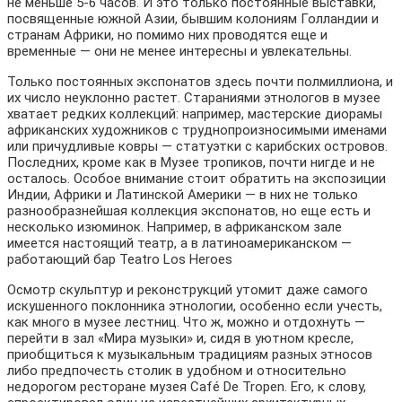
не меньше 5-6 часов. И это только постоянные выставки,
посвященные южной Азии, бывшим колониям Голландии и
странам Африки, но помимо них проводятся еще и
временные — они не менее интересны и увлекательны.
Только постоянных экспонатов здесь почти полмиллиона, и
их число неуклонно растет. Стараниями этнологов в музее
хватает редких коллекций: например, мастерские диорамы
африканских художников с труднопроизносимыми именами
или причудливые ковры — статуэтки с карибских островов.
Последних, кроме как в Музее тропиков, почти нигде и не
осталось. Особое внимание стоит обратить на экспозиции
Индии, Африки и Латинской Америки — в них не только
разнообразнейшая коллекция экспонатов, но еще есть и
несколько изюминок. Например, в африканском зале
имеется настоящий театр, а в латиноамериканском —
работающий бар Teatro Los Heroes
Осмотр скульптур и реконструкций утомит даже самого
искушенного поклонника этнологии, особенно если учесть,
как много в музее лестниц. Что ж, можно и отдохнуть —
перейти в зал «Мира музыки» и, сидя в уютном кресле,
приобщиться к музыкальным традициям разных этносов
либо предпочесть столик в удобном и относительно
недорогом ресторане музея Café De Tropen. Его, к слову,