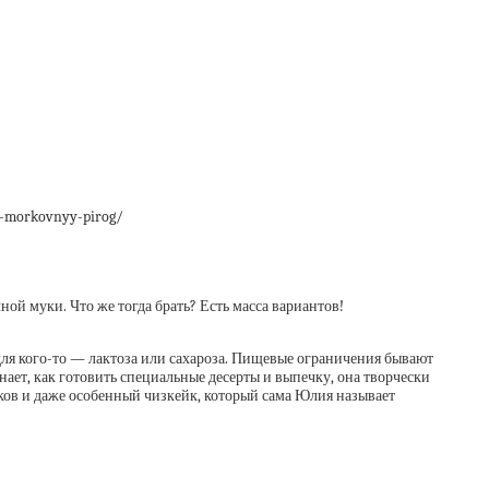
y-morkovnyy-pirog/
ной муки. Что же тогда брать? Есть масса вариантов!
для кого-то — лактоза или сахароза. Пищевые ограничения бывают
ает, как готовить специальные десерты и выпечку, она творчески
ков и даже особенный чизкейк, который сама Юлия называет