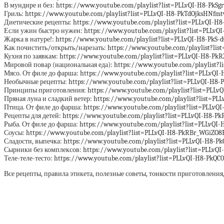
В мундире и без: https://www.youtube.com/playlist?list=PLLvQI-H8-PkS
Гриль: https://www.youtube.com/playlist?list=PLLvQI-H8-PkTdOjksHNfm
Диетические рецепты: https://www.youtube.com/playlist?list=PLLvQI-
Если ужин быстро нужен: https://www.youtube.com/playlist?list=PLLv
Жарка в натуре!: https://www.youtube.com/playlist?list=PLLvQI-H8-Pk
Как почистить/открыть/нарезать: https://www.youtube.com/playlist?lis
Кухня по заявкам: https://www.youtube.com/playlist?list=PLLvQI-H8-PkR
Мировой повар (национальная еда): https://www.youtube.com/playlist
Мясо. От филе до фарша: https://www.youtube.com/playlist?list=PLLv
Необычные рецепты: https://www.youtube.com/playlist?list=PLLvQI-H
Принципы приготовления: https://www.youtube.com/playlist?list=PLLvQ
Пряная луна и сладкий ветер: https://www.youtube.com/playlist?list=
Птица. От филе до фарша: https://www.youtube.com/playlist?list=PLLv
Рецепты для детей: https://www.youtube.com/playlist?list=PLLvQI-H8-P
Рыба. От филе до фарша: https://www.youtube.com/playlist?list=PLLvQI
Соусы: https://www.youtube.com/playlist?list=PLLvQI-H8-PkRBr_WGiZO8
Сладости, выпечка: https://www.youtube.com/playlist?list=PLLvQI-H8-
Сырники без комплексов: https://www.youtube.com/playlist?list=PLLv
Теле-теле-тесто: https://www.youtube.com/playlist?list=PLLvQI-H8-Pk
Все рецепты, правила этикета, полезные советы, тонкости приготовлени