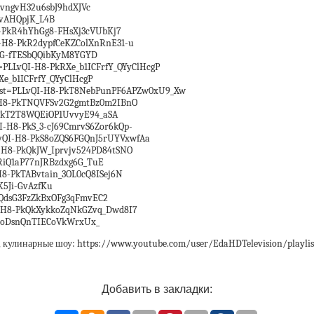
grvngvH32u6sbJ9hdXJVc
tvAHQpjK_L4B
H8-PkR4hYhGg8-FHsXj3cVUbKj7
QI-H8-PkR2dypfCeKZColXnRnE31-u
S-dG-fTESbQQibKyM8YGYD
t=PLLvQI-H8-PkRXe_b1ICFrfY_QYyClHcgP
Xe_b1ICFrfY_QYyClHcgP
?list=PLLvQI-H8-PkT8NebPunPF6APZw0xU9_Xw
QI-H8-PkTNQVFSv2G2gmtBz0m2IBnO
8-PkT2T8WQEiOP1UvvyE94_aSA
I-H8-PkS_3-cJ69CmrvS6Zor6kQp-
PLLvQI-H8-PkS8oZQS6FGQnJ5rUYVxwfAa
QI-H8-PkQkJW_Iprvjv524PD84tSNO
kRiQ1aP77nJRBzdxg6G_TuE
-H8-PkTABvtain_3OL0cQ8ISej6N
K5Ji-GvAzfKu
PkQdsG3FzZkBxOFg3qFmvEC2
QI-H8-PkQkXykkoZqNkGZvq_Dwd8I7
QC0oDsnQnTIECoVkWrxUx_
я, кулинарные шоу: https://www.youtube.com/user/EdaHDTelevision/playli
Добавить в закладки: