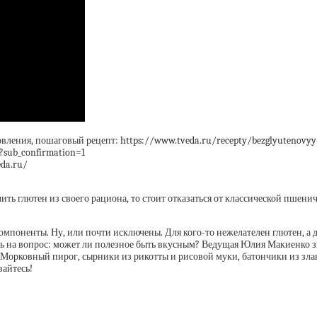
вления, пошаговый рецепт: https://www.tveda.ru/recepty/bezglyutenovy
?sub_confirmation=1
eda.ru/
чить глютен из своего рациона, то стоит отказаться от классической пшенич
омпоненты. Ну, или почти исключены. Для кого-то нежелателен глютен, а 
ить на вопрос: может ли полезное быть вкусным? Ведущая Юлия Макиенко зн
Морковный пирог, сырники из рикотты и рисовой муки, батончики из зла
айтесь!