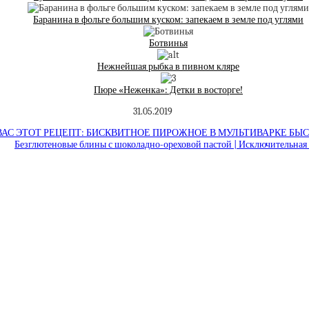
Баранина в фольге большим куском: запекаем в земле под углями
Ботвинья
Нежнейшая рыбка в пивном кляре
Пюре «Неженка»: Детки в восторге!
31.05.2019
 ВАС ЭТОТ РЕЦЕПТ: БИСКВИТНОЕ ПИРОЖНОЕ В МУЛЬТИВАРКЕ БЫ
Безглютеновые блины с шоколадно-ореховой пастой | Исключительная 