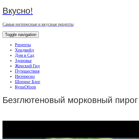
Вкусно!
Самые интересные и вкусные рецепты
Toggle navigation
Рецепты
Хендмейд
Дом и Сад
Здоровье
Женский Гид
Путешествия
Интересно
Шопинг Блог
КупиОбзор
Безглютеновый морковный пирог 