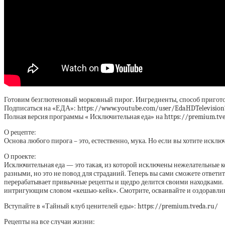
Готовим безглютеновый морковный пирог. Ингредиенты, способ пригото
Подписаться на «ЕДА»: https://www.youtube.com/user/EdaHDTelevision
Полная версия программы « Исключительная еда» на https://premium.tv
О рецепте:
Основа любого пирога – это, естественно, мука. Но если вы хотите исклю
О проекте:
Исключительная еда — это такая, из которой исключены нежелательные к
разными, но это не повод для страданий. Теперь вы сами сможете ответ
перерабатывает привычные рецепты и щедро делится своими находками. 
интригующим словом «кешью-кейк». Смотрите, осваивайте и оздоравлив
Вступайте в «Тайный клуб ценителей еды»: https://premium.tveda.ru/
Рецепты на все случаи жизни: