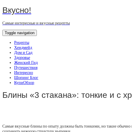
Вкусно!
Самые интересные и вкусные рецепты
Toggle navigation
Рецепты
Хендмейд
Дом и Сад
Здоровье
Женский Гид
Путешествия
Интересно
Шопинг Блог
КупиОбзор
Блины «3 стакана»: тонкие и с 
Самые вкусные блины по опыту должны быть тонкими, но такие обычно п
сохранить нежную структуру выпечки.