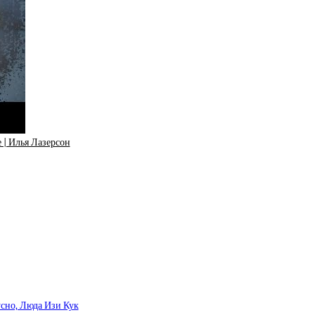
 | Илья Лазерсон
усно, Люда Изи Кук