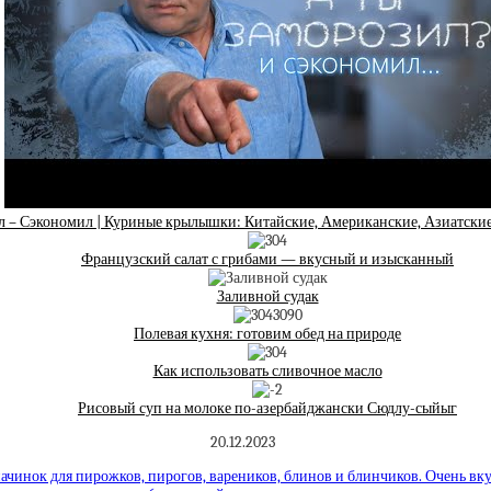
 – Сэкономил | Куриные крылышки: Китайские, Американские, Азиатские
Французский салат с грибами — вкусный и изысканный
Заливной судак
Полевая кухня: готовим обед на природе
Как использовать сливочное масло
Рисовый суп на молоке по-азербайджански Сюдлу-сыйыг
20.12.2023
ачинок для пирожков, пирогов, вареников, блинов и блинчиков. Очень вк