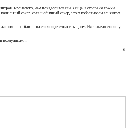
итров. Кроме того, нам понадобится еще 3 яйца, 2 столовые ложки
м ванильный сахар, соль и обычный сахар, затем взбалтываем венчиком.
олько пожарить блины на сковороде с толстым дном. На каждую сторону
чти воздушными.
©