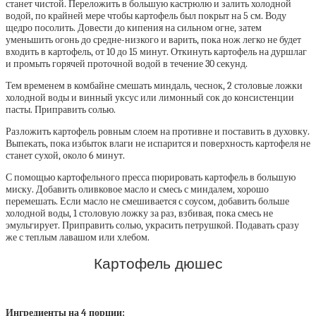
станет чистой. Переложить в большую кастрюлю и залить холодной
водой, по крайней мере чтобы картофель был покрыт на 5 см. Воду
щедро посолить. Довести до кипения на сильном огне, затем
уменьшить огонь до средне-низкого и варить, пока нож легко не будет
входить в картофель, от 10 до 15 минут. Откинуть картофель на дуршлаг
и промыть горячей проточной водой в течение 30 секунд.
Тем временем в комбайне смешать миндаль, чеснок, 2 столовые ложки
холодной воды и винный уксус или лимонный сок до консистенции
пасты. Приправить солью.
Разложить картофель ровным слоем на противне и поставить в духовку.
Выпекать, пока избыток влаги не испарится и поверхность картофеля не
станет сухой, около 6 минут.
С помощью картофельного пресса пюрировать картофель в большую
миску. Добавить оливковое масло и смесь с миндалем, хорошо
перемешать. Если масло не смешивается с соусом, добавить больше
холодной воды, 1 столовую ложку за раз, взбивая, пока смесь не
эмульгирует. Приправить солью, украсить петрушкой. Подавать сразу
же с теплым лавашом или хлебом.
Картофель дюшес
Ингредиенты на 4 порции: