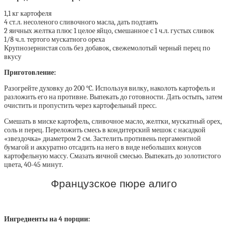
1,1 кг картофеля
4 ст.л. несоленого сливочного масла, дать подтаять
2 яичных желтка плюс 1 целое яйцо, смешанное с 1 ч.л. густых сливок
1/8 ч.л. тертого мускатного ореха
Крупнозернистая соль без добавок, свежемолотый черный перец по
вкусу
Приготовление:
Разогрейте духовку до 200 °C. Используя вилку, наколоть картофель и
разложить его на противне. Выпекать до готовности. Дать остыть, затем
очистить и пропустить через картофельный пресс.
Смешать в миске картофель, сливочное масло, желтки, мускатный орех,
соль и перец. Переложить смесь в кондитерский мешок с насадкой
«звездочка» диаметром 2 см. Застелить противень пергаментной
бумагой и аккуратно отсадить на него в виде небольших конусов
картофельную массу. Смазать яичной смесью. Выпекать до золотистого
цвета, 40-45 минут.
Французское пюре алиго
Ингредиенты на 4 порции: