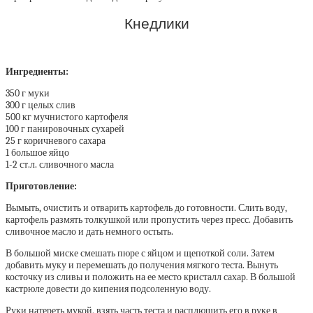
Кнедлики
Ингредиенты:
350 г муки
300 г целых слив
500 кг мучнистого картофеля
100 г панировочных сухарей
25 г коричневого сахара
1 большое яйцо
1-2 ст.л. сливочного масла
Приготовление:
Вымыть, очистить и отварить картофель до готовности. Слить воду,
картофель размять толкушкой или пропустить через пресс. Добавить
сливочное масло и дать немного остыть.
В большой миске смешать пюре с яйцом и щепоткой соли. Затем
добавить муку и перемешать до получения мягкого теста. Вынуть
косточку из сливы и положить на ее место кристалл сахар. В большой
кастрюле довести до кипения подсоленную воду.
Руки натереть мукой, взять часть теста и расплющить его в руке в