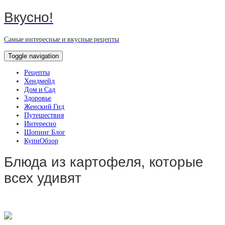
Вкусно!
Самые интересные и вкусные рецепты
Toggle navigation
Рецепты
Хендмейд
Дом и Сад
Здоровье
Женский Гид
Путешествия
Интересно
Шопинг Блог
КупиОбзор
Блюда из картофеля, которые
всех удивят