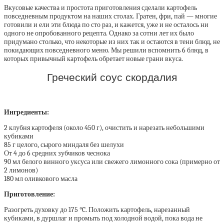
Вкусовые качества и простота приготовления сделали картофель
повседневным продуктом на наших столах. Гратен, фри, пай — многие
готовили и ели эти блюда по сто раз, и кажется, уже и не осталось ни
одного не опробованного рецепта. Однако за сотни лет их было
придумано столько, что некоторые из них так и остаются в тени блюд, не
покидающих повседневного меню. Мы решили вспомнить 6 блюд, в
которых привычный картофель обретает новые грани вкуса.
Греческий соус скордалия
Ингредиенты:
2 клубня картофеля (около 450 г), очистить и нарезать небольшими
кубиками
85 г целого, сырого миндаля без шелухи
От 4 до 6 средних зубчиков чеснока
90 мл белого винного уксуса или свежего лимонного сока (примерно от
2 лимонов)
180 мл оливкового масла
Приготовление:
Разогреть духовку до 175 °C. Положить картофель, нарезанный
кубиками, в дуршлаг и промыть под холодной водой, пока вода не