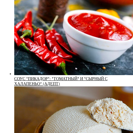
СОУС *ПИКАДОР*: *ТОМАТНЫЙ* И *СЫРНЫЙ С
ХАЛАПЕНЬО* (АДЕПТ)