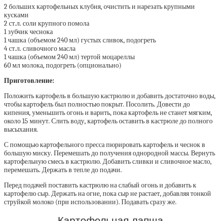
2 больших картофельных клубня, очистить и нарезать крупными
кусками
2 ст.л. соли крупного помола
1 зубчик чеснока
1 чашка (объемом 240 мл) густых сливок, подогреть
4 ст.л. сливочного масла
1 чашка (объемом 240 мл) тертой моцареллы
60 мл молока, подогреть (опционально)
Приготовление:
Положить картофель в большую кастрюлю и добавить достаточно воды,
чтобы картофель был полностью покрыт. Посолить. Довести до
кипения, уменьшить огонь и варить, пока картофель не станет мягким,
около 15 минут. Слить воду, картофель оставить в кастрюле до полного
высыхания.
С помощью картофельного пресса пюрировать картофель и чеснок в
большую миску. Перемешать до получения однородной массы. Вернуть
картофельную смесь в кастрюлю. Добавить сливки и сливочное масло,
перемешать. Держать в тепле до подачи.
Перед подачей поставить кастрюлю на слабый огонь и добавить к
картофелю сыр. Держать на огне, пока сыр не растает, добавляя тонкой
струйкой молоко (при использовании). Подавать сразу же.
Картофельная лапша