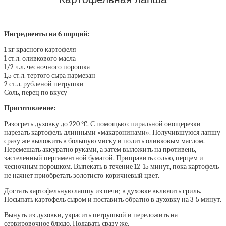
Ингредиенты на 6 порций:
1 кг красного картофеля
1 ст.л. оливкового масла
1/2 ч.л. чесночного порошка
1,5 ст.л. тертого сыра пармезан
2 ст.л. рубленой петрушки
Соль, перец по вкусу
Приготовление:
Разогреть духовку до 220 °C. С помощью спиральной овощерезки
нарезать картофель длинными «макаронинами». Получившуюся лапшу
сразу же выложить в большую миску и полить оливковым маслом.
Перемешать аккуратно руками, а затем выложить на противень,
застеленный пергаментной бумагой. Приправить солью, перцем и
чесночным порошком. Выпекать в течение 12-15 минут, пока картофель
не начнет приобретать золотисто-коричневый цвет.
Достать картофельную лапшу из печи; в духовке включить гриль.
Посыпать картофель сыром и поставить обратно в духовку на 3-5 минут.
Вынуть из духовки, украсить петрушкой и переложить на
сервировочное блюдо. Подавать сразу же.