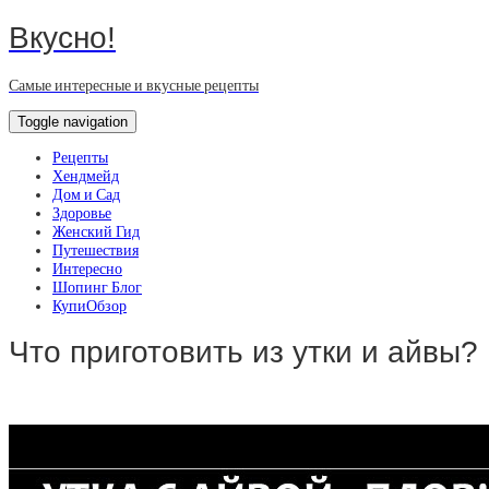
Вкусно!
Самые интересные и вкусные рецепты
Toggle navigation
Рецепты
Хендмейд
Дом и Сад
Здоровье
Женский Гид
Путешествия
Интересно
Шопинг Блог
КупиОбзор
Что приготовить из утки и айвы