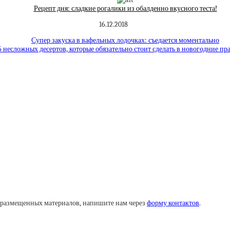
Рецепт дня: сладкие рогалики из обалденно вкусного теста!
16.12.2018
Супер закуска в вафельных лодочках: съедается моментально
5 несложных десертов, которые обязательно стоит сделать в новогодние пр
у размещенных материалов, напишите нам через
форму контактов
.