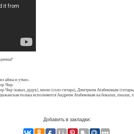
ициены?
из айвы и утки».
ир-Чир.
-Чир (кавал, дудук), мною (соло-гитара), Дмитрием Атабековым (гитары, 
анская полька исполняются Андреем Атабековым на бокалах, пиалах, тар
Добавить в закладки: