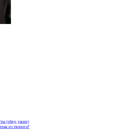
ы (обед, ужин)
трак из творога?