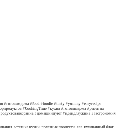
я #готовимдома #food #foodie #tasty #yummy #easyrecipe
обзорпродуктов #CookingTime #кухня #готовимдома #рецепты
#продуктоваякорзина #домашнийуют #идеидляужина #гастрономия
линария, эстетика кухни, полезные продукты, еда, кулинарный блог,