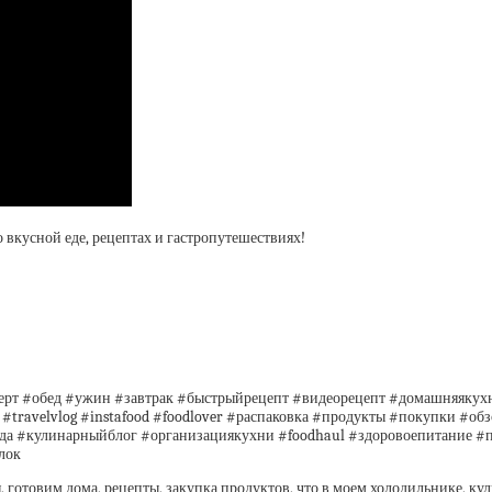
вкусной еде, рецептах и гастропутешествиях!
серт #обед #ужин #завтрак #быстрыйрецепт #видеорецепт #домашняякухн
g #travelvlog #instafood #foodlover #распаковка #продукты #покупки #
еда #кулинарныйблог #организациякухни #foodhaul #здоровоепитание 
лок
, готовим дома, рецепты, закупка продуктов, что в моем холодильнике, ку