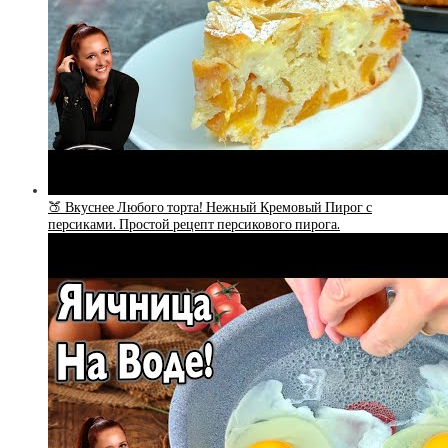
🍑 Вкуснее Любого торта! Нежный Кремовый Пирог с
персиками. Простой рецепт персикового пирога.