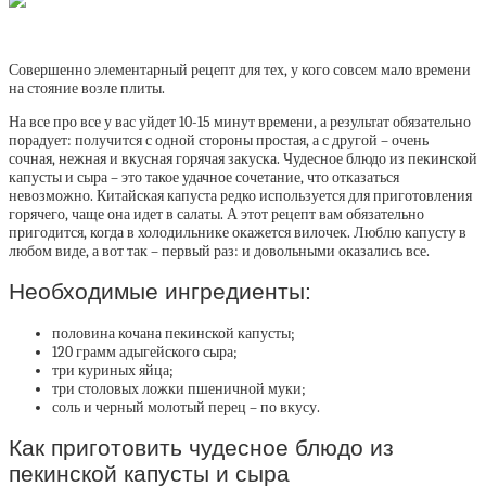
Совершенно элементарный рецепт для тех, у кого совсем мало времени
на стояние возле плиты.
На все про все у вас уйдет 10-15 минут времени, а результат обязательно
порадует: получится с одной стороны простая, а с другой – очень
сочная, нежная и вкусная горячая закуска. Чудесное блюдо из пекинской
капусты и сыра – это такое удачное сочетание, что отказаться
невозможно. Китайская капуста редко используется для приготовления
горячего, чаще она идет в салаты. А этот рецепт вам обязательно
пригодится, когда в холодильнике окажется вилочек. Люблю капусту в
любом виде, а вот так – первый раз: и довольными оказались все.
Необходимые ингредиенты:
половина кочана пекинской капусты;
120 грамм адыгейского сыра;
три куриных яйца;
три столовых ложки пшеничной муки;
соль и черный молотый перец – по вкусу.
Как приготовить чудесное блюдо из
пекинской капусты и сыра