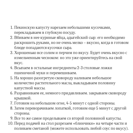
Пекинскую капусту нарезаем небольшими кусочками,
перекладываем в глубокую посуду.
Вбиваем в нее куриные яйца, адыгейский сыр: его необходимо
раскрошить руками, но не очень мелко – вкусно, когда в готовом
блюде попадаются кусочки сыра.
Хорошенько все солим и перчим по вкусу. Будет очень вкусно с
измельченным чесноком: но это уже ориентируйтесь на свой
вкус.
Всыпаем в остальные ингредиенты 2-3 столовые ложки
пшеничной муки и перемешиваем.
На хорошо разогретую сковороду наливаем небольшое
количество растительного масла, выкладываем половину
капустной массы.
Разравниваем ее, немного придавливаем. закрываем сковороду
крышкой.
Готовим на небольшом огне, 4-5 минут с одной стороны.
Затем переворачиваем лопаткой, готовим еще 5 минут с другой
стороны.
Все то же самое проделываем со второй половиной капусты.
Перед подачей на стол разрезаем «блинчики» на четыре части и
поливаем сметаной (можете использовать любой соус по вкусу).