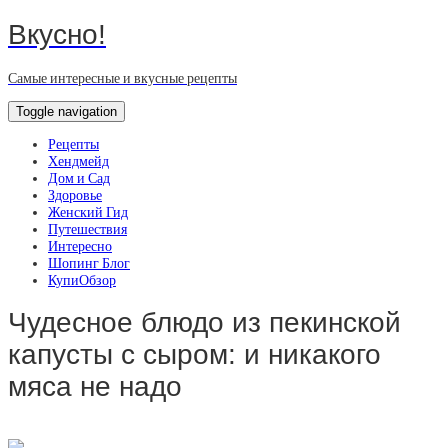
Вкусно!
Самые интересные и вкусные рецепты
Toggle navigation
Рецепты
Хендмейд
Дом и Сад
Здоровье
Женский Гид
Путешествия
Интересно
Шопинг Блог
КупиОбзор
Чудесное блюдо из пекинской
капусты с сыром: и никакого
мяса не надо