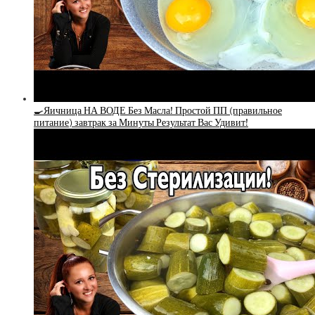
🍳Яичница НА ВОДЕ Без Масла! Простой ПП (правильное
питание) завтрак за Минуты Результат Вас Удивит!