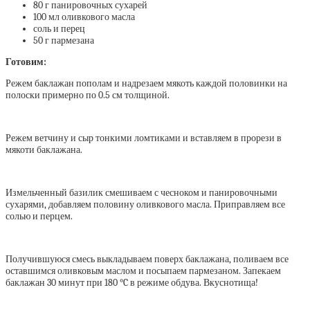
80 г панировочных сухарей
100 мл оливкового масла
соль и перец
50 г пармезана
Готовим:
Режем баклажан пополам и надрезаем мякоть каждой половинки на
полоски примерно по 0.5 см толщиной.
Режем ветчину и сыр тонкими ломтиками и вставляем в прорези в
мякоти баклажана.
Измельченный базилик смешиваем с чесноком и панировочными
сухарями, добавляем половину оливкового масла. Приправляем все
солью и перцем.
Получившуюся смесь выкладываем поверх баклажана, поливаем все
оставшимся оливковым маслом и посыпаем пармезаном. Запекаем
баклажан 30 минут при 180 °C в режиме обдува. Вкуснотища!