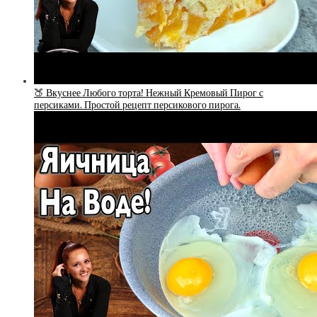
🍑 Вкуснее Любого торта! Нежный Кремовый Пирог с
персиками. Простой рецепт персикового пирога.