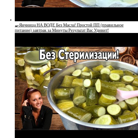
🍳Яичница НА ВОДЕ Без Масла! Простой ПП (правильное
питание) завтрак за Минуты Результат Вас Удивит!