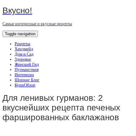
Вкусно!
Самые интересные и вкусные рецепты
Toggle navigation
Рецепты
Хендмейд
Дом и Сад
Здоровье
Женский Гид
Путешествия
Интересно
Шопинг Блог
КупиОбзор
Для ленивых гурманов: 2
вкуснейших рецепта печеных
фаршированных баклажанов