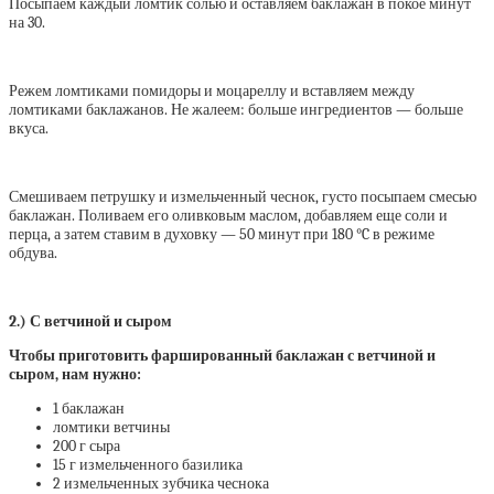
Посыпаем каждый ломтик солью и оставляем баклажан в покое минут
на 30.
Режем ломтиками помидоры и моцареллу и вставляем между
ломтиками баклажанов. Не жалеем: больше ингредиентов — больше
вкуса.
Смешиваем петрушку и измельченный чеснок, густо посыпаем смесью
баклажан. Поливаем его оливковым маслом, добавляем еще соли и
перца, а затем ставим в духовку — 50 минут при 180 °C в режиме
обдува.
2.) С ветчиной и сыром
Чтобы приготовить фаршированный баклажан с ветчиной и
сыром, нам нужно:
1 баклажан
ломтики ветчины
200 г сыра
15 г измельченного базилика
2 измельченных зубчика чеснока