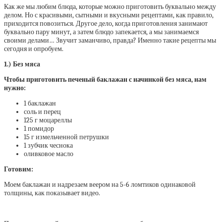
Как же мы любим блюда, которые можно приготовить буквально между
делом. Но с красивыми, сытными и вкусными рецептами, как правило,
приходится повозиться. Другое дело, когда приготовления занимают
буквально пару минут, а затем блюдо запекается, а мы занимаемся
своими делами… Звучит заманчиво, правда? Именно такие рецепты мы
сегодня и опробуем.
1.) Без мяса
Чтобы приготовить печеный баклажан с начинкой без мяса, нам
нужно:
1 баклажан
соль и перец
125 г моцареллы
1 помидор
15 г измельченной петрушки
1 зубчик чеснока
оливковое масло
Готовим:
Моем баклажан и надрезаем веером на 5-6 ломтиков одинаковой
толщины, как показывает видео.