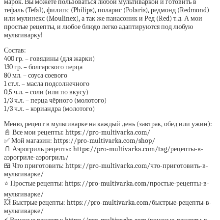
марок. Вы можете пользоваться любой мультиваркой и готовить в
тефаль (Tefal), филипс (Philips), поларис (Polaris), редмонд (Redmond)
или мулинекс (Moulinex), а так же панасоник и Ред (Red) т.д. А мои
простые рецепты, и любое блюдо легко адаптируются под любую
мультиварку!
Состав:
400 гр. – говядины (для жарки)
130 гр. – болгарского перца
80 мл. – соуса соевого
1 ст.л. – масла подсолнечного
0,5 ч.л. – соли (или по вкусу)
1/3 ч.л. – перца чёрного (молотого)
1/3 ч.л. – кориандра (молотого)
Меню, рецепт в мультиварке на каждый день (завтрак, обед или ужин):
📓 Все мои рецепты: https://pro-multivarka.com/
✅ Мой магазин: https://pro-multivarka.com/shop/
🫙 Аэрогриль рецепты: https://pro-multivarka.com/tag/рецепты-в-
аэрогриле-аэрогриль/
🍱 Что приготовить: https://pro-multivarka.com/что-приготовить-в-
мультиварке/
⭐️ Простые рецепты: https://pro-multivarka.com/простые-рецепты-в-
мультиварке/
💥 Быстрые рецепты: https://pro-multivarka.com/быстрые-рецепты-в-
мультиварке/