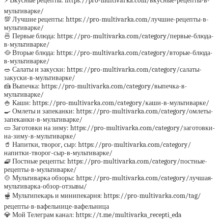
⚡️ Вкусные рецепты: https://pro-multivarka.com/вкусные-рецепты-в-
мультиварке/
💯 Лучшие рецепты: https://pro-multivarka.com/лучшие-рецепты-в-
мультиварке/
🍜 Первые блюда: https://pro-multivarka.com/category/первые-блюда-
в-мультиварке/
🥘 Вторые блюда: https://pro-multivarka.com/category/вторые-блюда-
в-мультиварке/
🥗 Салаты и закуски: https://pro-multivarka.com/category/салаты-
закуски-в-мультиварке/
🍰 Выпечка: https://pro-multivarka.com/category/выпечка-в-
мультиварке/
🍚 Каши: https://pro-multivarka.com/category/каши-в-мультиварке/
🍳 Омлеты и запеканки: https://pro-multivarka.com/category/омлеты-
запеканки-в-мультиварке/
🥒 Заготовки на зиму: https://pro-multivarka.com/category/заготовки-
на-зиму-в-мультиварке/
🥤 Напитки, творог, сыр: https://pro-multivarka.com/category/
напитки-творог-сыр-в-мультиварке/
🧇 Постные рецепты: https://pro-multivarka.com/category/постные-
рецепты-в-мультиварке/
🍲 Мультиварка обзоры: https://pro-multivarka.com/category/лучшая-
мультиварка-обзор-отзывы/
🫕 Мультипекарь и минипекарня: https://pro-multivarka.com/tag/
рецепты-в-вафельнице-вафельница
💎 Мой Телеграм канал: https://t.me/multivarka_recepti_eda