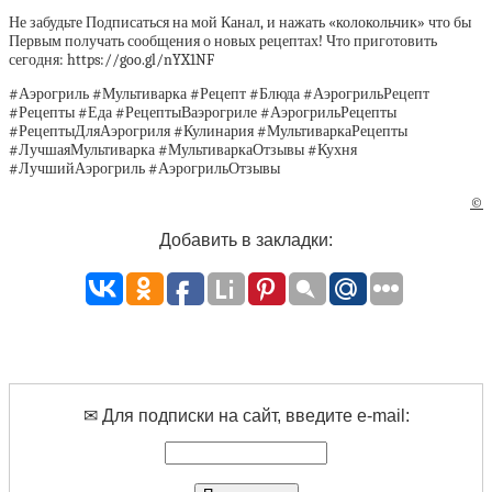
Не забудьте Подписаться на мой Канал, и нажать «колокольчик» что бы
Первым получать сообщения о новых рецептах! Что приготовить
сегодня: https://goo.gl/nYX1NF
#Аэрогриль #Мультиварка #Рецепт #Блюда #АэрогрильРецепт
#Рецепты #Еда #РецептыВаэрогриле #АэрогрильРецепты
#РецептыДляАэрогриля #Кулинария #МультиваркаРецепты
#ЛучшаяМультиварка #МультиваркаОтзывы #Кухня
#ЛучшийАэрогриль #АэрогрильОтзывы
©
Добавить в закладки:
✉ Для подписки на сайт, введите e-mail: