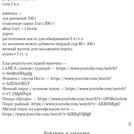
соль 1 ч.л.
начинка —
лук репчатый 700 г
плавленые сырки 3 шт.(300 г)
яйца 3 шт. + 1 белок
укроп
растительное масло для обжаривания 3-4 ст.л.
по желанию можно добавить твердый сыр 80 г-100 г
яичный желток для смазывания пирога
кунжут 2 ст. л.
Еще рецепты несладкой выпечки —
САМСА слоеная с курицей — https://www.youtube.com/watch?
v=fwMtnODqqQg
Фокачча с соусом Песто — https://www.youtube.com/watch?
v=h3IU64tKCrY
Яичный пирог с зеленым луком — https://www.youtube.com/watch?
v=r7_2MpHPujA
Пицца «Цезарь» — https://www.youtube.com/watch?v=5PCS8n5o5vw
Пирог рыбный -https://www.youtube.com/watch?v=-hKBFBlKgsU
Мясной пирог на картофельном тесте —
https://www.youtube.com/watch?v=hJXRqUQjSg8
©
Добавить в закладки: