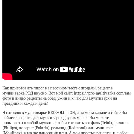
Как приготовить пирог на песочном тесте с ягодами, рецепт в
мультиварке РЭД вкусно. Вот мой сайт: https://pro-multivarka.com там
фото и видео рецепты на обед, ужин и к чаю для мультиварки на
праздник и каждый день!
Я готовлю в мультиварке RED SOLUTION, а на моем канале и сайте Вы
найдете рецепты для мультиварок других марок. Вы можете
пользоваться любой мультиваркой и готовить в тефаль (Tefal), филипс
(Philips), поларис (Polaris), редмонд (Redmond) или мулинекс
(Moulinex), а так же панасоник и т.д. А мои простые рецепты, и любое