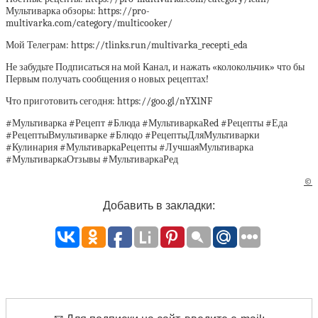
Мультиварка обзоры: https://pro-
multivarka.com/category/multicooker/
Мой Телеграм: https://tlinks.run/multivarka_recepti_eda
Не забудьте Подписаться на мой Канал, и нажать «колокольчик» что бы
Первым получать сообщения о новых рецептах!
Что приготовить сегодня: https://goo.gl/nYX1NF
#Мультиварка #Рецепт #Блюда #МультиваркаRed #Рецепты #Еда
#РецептыВмультиварке #Блюдо #РецептыДляМультиварки
#Кулинария #МультиваркаРецепты #ЛучшаяМультиварка
#МультиваркаОтзывы #МультиваркаРед
©
Добавить в закладки: