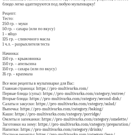
блюдо легко адаптируются под любую мультиварку!
Рецепт:
Тесто:
250 гр. – муки
50 гр. – сахара (или по вкусу)
1 – яйцо
125 гр. – сливочного масла
1 ч.л. – разрыхлителя теста
Начинка:
150 гр. – крыжовника
150 гр. – апельсина
150 гр. – сахара (или по вкусу)
35 гр. – крахмала
Все мои рецепты в мультиварке для Вас:
Главная страница: https://pro-multivarka.com/
Первые блюда (супы): https://pro-multivarka.com/category/entree/
Вторые блюда: https://pro-multivarka.com/category/second-dish/
Салаты и закуски: https://pro-multivarka.com/category/salad/
Выпечка: https://pro-multivarka.com/category/baking/
Каши: https://pro-multivarka.com/category/porridge/
Омлеты и запеканки: https://pro-multivarka.com/category/omelette/
Заготовки на зиму: https://pro-multivarka.com/category/preparation/
Напитки: https://pro-multivarka.com/category/drinks/
Постные рецепты: https://pro-multivarka.com/category/lean/