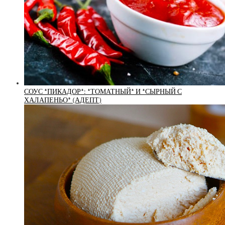
СОУС *ПИКАДОР*: *ТОМАТНЫЙ* И *СЫРНЫЙ С
ХАЛАПЕНЬО* (АДЕПТ)