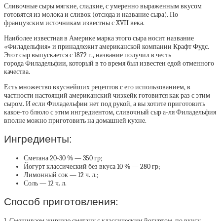
Сливочные сыры мягкие, сладкие, с умеренно выраженным вкусом
готовятся из молока и сливок (отсюда и название сыра). По
французским источникам известны с XVII века.
Наиболее известная в Америке марка этого сыра носит название
«Филадельфия» и принадлежит американской компании Крафт Фудс.
Этот сыр выпускается с 1872 г., название получил в честь
города Филадельфии, который в то время был известен едой отменного
качества.
Есть множество вкуснейших рецептов с его использованием, в
частности настоящий американский чизкейк готовится как раз с этим
сыром. И если Филадельфии нет под рукой, а вы хотите приготовить
какое-то блюло с этим ингредиентом, сливочный сыр а-ля Филадельфия
вполне можно приготовить на домашней кухне.
Ингредиенты:
Сметана 20-30 % — 350 гр;
Йогурт классический без вкуса 10 % — 280 гр;
Лимонный сок — 12 ч. л.;
Соль — 12 ч. л.
Способ приготовления:
1. Смешиваем жирную сметану с классическим йогуртом, по вкусу