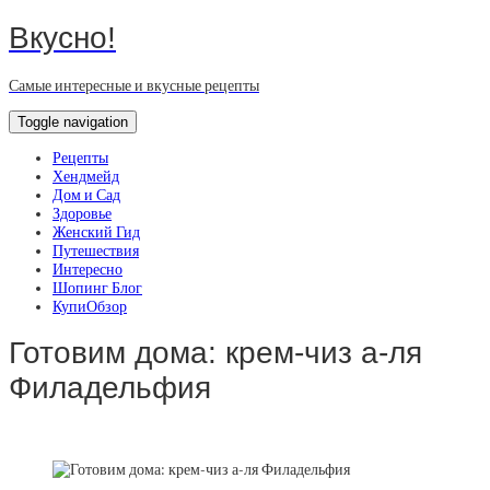
Вкусно!
Самые интересные и вкусные рецепты
Toggle navigation
Рецепты
Хендмейд
Дом и Сад
Здоровье
Женский Гид
Путешествия
Интересно
Шопинг Блог
КупиОбзор
Готовим дома: крем-чиз а-ля
Филадельфия