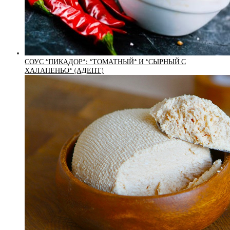
СОУС *ПИКАДОР*: *ТОМАТНЫЙ* И *СЫРНЫЙ С
ХАЛАПЕНЬО* (АДЕПТ)