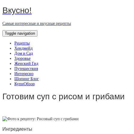
Вкусно!
Самые интересные и вкусные рецепты
Toggle navigation
Рецепты
Хендмейд
Дом и Сад
Здоровье
Женский Гид
Путешествия
Интересно
Шопинг Блог
КупиОбзор
Готовим суп с рисом и грибами
Ингредиенты