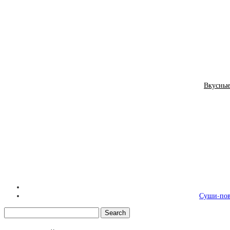
Вкусные
Суши-пова