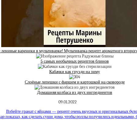
 ленивые вареники в мультиварке! Мультиварка рецепт ароматного второг
5 самых необычных рецептов блинов
Кабачки как грузди на зиму
Слоёные лепешки с фаршем и картошкой на сковороде
Домашняя колбаса из двух ингредиентов
09.01.2022
Взбейте гранат с яйцами — рецепт очень вкусных и оригинальных бул
р показал, как сделать суши дома, чтобы роллы получились идеальными, б