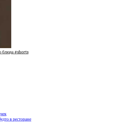
о блюда #shorts
очек
удто в ресторане