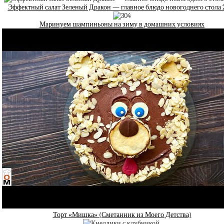
Эффектный салат Зеленый Дракон — главное блюдо новогоднего стола 
Маринуем шампиньоны на зиму в домашних условиях
Торт «Мишка» (Сметанник из Моего Детства)