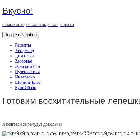
Вкусно!
Самые интересные и вкусные рецепты
Toggle navigation
Рецепты
Хендмейд
Дом и Сад
Здоровье
Женский Гид
Путешествия
Интересно
Шопинг Блог
КупиОбзор
Готовим восхитительные лепешки
Любители сыра будут довольны!