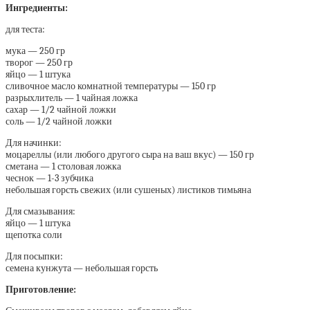
Ингредиенты:
для теста:
мука — 250 гр
творог — 250 гр
яйцо — 1 штука
сливочное масло комнатной температуры — 150 гр
разрыхлитель — 1 чайная ложка
сахар — 1/2 чайной ложки
соль — 1/2 чайной ложки
Для начинки:
моцареллы (или любого другого сыра на ваш вкус) — 150 гр
сметана — 1 столовая ложка
чеснок — 1-3 зубчика
небольшая горсть свежих (или сушеных) листиков тимьяна
Для смазывания:
яйцо — 1 штука
щепотка соли
Для посыпки:
семена кунжута — небольшая горсть
Приготовление: