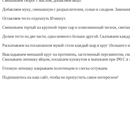
Смешиваем творог с маслом, добавляем яйцо.
Добавляем муку, смешанную с разрыхлителем, солью и сахаром. Замешива
Оставляем тесто отдохнуть 10 минут.
Смешиваем тертый на крупной терке сыр и измельченный чеснок, сметан
Делим тесто на две части, одна немного больше другой. Скатываем кажду
Раскатываем на посыпанном мукой столе каждый шар в круг (большего и
Выкладываем меньший круг на противень, застеленный пергаментом, см
Смазываем лепешку яйцом, посыпаем кунжутом и выпекаем при 190 С в те
Готовую лепешку накрываем полотенцем и слегка остужаем.
Подпишитесь на наш сайт, чтобы не пропустить самое интересное!