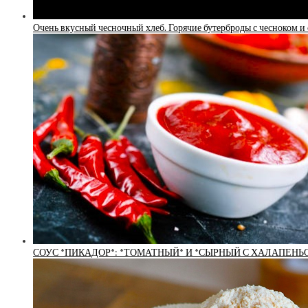
Очень вкусный чесночный хлеб. Горячие бутерброды с чесноком и
СОУС *ПИКАДОР*: *ТОМАТНЫЙ* И *СЫРНЫЙ С ХАЛАПЕНЬО