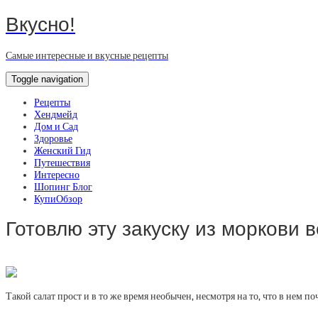
Вкусно!
Самые интересные и вкусные рецепты
Toggle navigation
Рецепты
Хендмейд
Дом и Сад
Здоровье
Женский Гид
Путешествия
Интересно
Шопинг Блог
КупиОбзор
Готовлю эту закуску из моркови 
Такой салат прост и в то же время необычен, несмотря на то, что в нем п