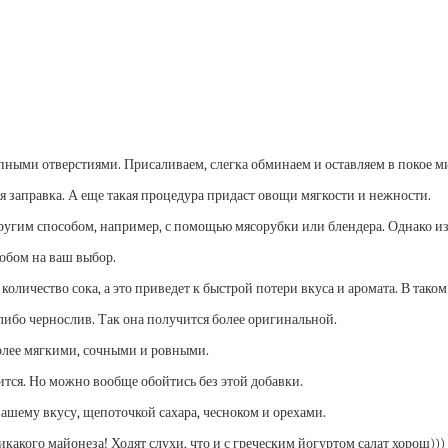
пными отверстиями. Присаливаем, слегка обминаем и оставляем в покое ми
я заправка. А еще такая процедура придаст овощи мягкости и нежности.
ругим способом, например, с помощью мясорубки или блендера. Однако и
обом на ваш выбор.
оличество сока, а это приведет к быстрой потери вкуса и аромата. В таком 
либо чернослив. Так она получится более оригинальной.
более мягкими, сочными и ровными.
вится. Но можно вообще обойтись без этой добавки.
ашему вкусу, щепоточкой сахара, чесноком и орехами.
какого майонеза! Ходят слухи, что и с греческим йогуртом салат хорош)))