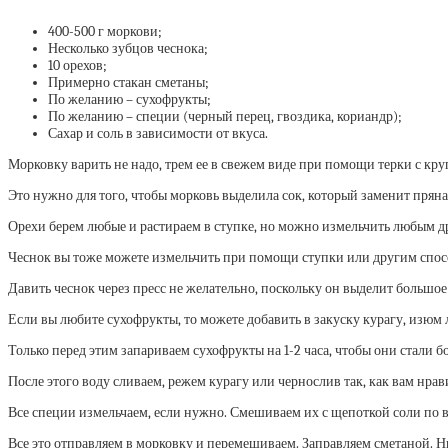
400-500 г моркови;
Несколько зубцов чеснока;
10 орехов;
Примерно стакан сметаны;
По желанию – сухофрукты;
По желанию – специи (черный перец, гвоздика, кориандр);
Сахар и соль в зависимости от вкуса.
Морковку варить не надо, трем ее в свежем виде при помощи терки с кру
Это нужно для того, чтобы морковь выделила сок, который заменит пряна
Орехи берем любые и растираем в ступке, но можно измельчить любым д
Чеснок вы тоже можете измельчить при помощи ступки или другим спос
Давить чеснок через пресс не желательно, поскольку он выделит большое к
Если вы любите сухофрукты, то можете добавить в закуску курагу, изюм 
Только перед этим запариваем сухофрукты на 1-2 часа, чтобы они стали 
После этого воду сливаем, режем курагу или чернослив так, как вам нра
Все специи измельчаем, если нужно. Смешиваем их с щепоткой соли по в
Все это отправляем в морковку и перемешиваем. Заправляем сметаной. Ни