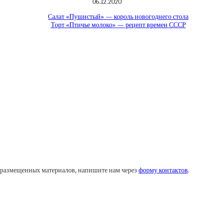
06.12.2020
Салат «Пушистый» — король новогоднего стола
Торт «Птичье молоко» — рецепт времен СССР
у размещенных материалов, напишите нам через
форму контактов
.