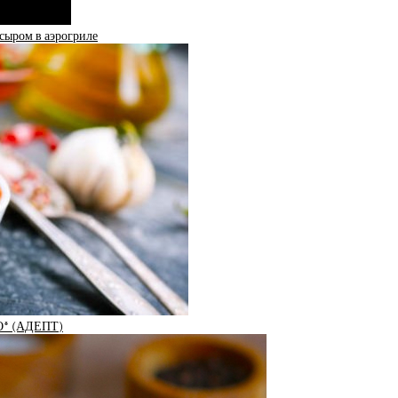
 сыром в аэрогриле
* (АДЕПТ)