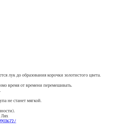
ется лук до образования корочки золотистого цвета.
димо время от времени перемешивать.
.
упа не станет мягкой.
чности).
 Лях
/3903672/