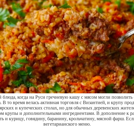
ей блюда, когда на Руси гречневую кашу с мясом могли позволит
. В то время велась активная торговля с Византией, и крупу про
оярских и купеческих столах, но для обычных деревенских жител
том крупы и дополнительными ингредиентами. В дополнение к 
ь и курицу, говядину, баранину, крольчатину, мясной фарш. Есл
вегетарианского меню.