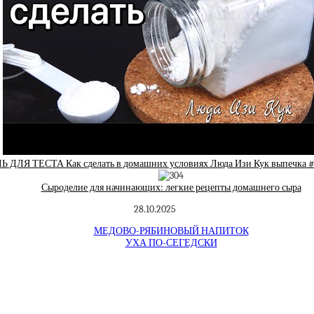
ЛЯ ТЕСТА Как сделать в домашних условиях Люда Изи Кук выпечка #т
Сыроделие для начинающих: легкие рецепты домашнего сыра
28.10.2025
МЕДОВО-РЯБИНОВЫЙ НАПИТОК
УХА ПО-СЕГЕДСКИ