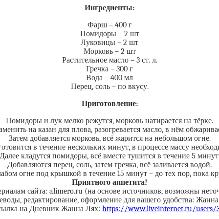
Ингредиенты:
Фарш – 400 г
Помидоры – 2 шт
Луковицы – 2 шт
Морковь – 2 шт
Растительное масло – 3 ст. л.
Гречка – 300 г
Вода – 400 мл
Перец, соль – по вкусу.
Приготовление:
Помидоры и лук мелко режутся, морковь натирается на тёрке.
енить на казан для плова, разогревается масло, в нём обжарива
Затем добавляется морковь, всё жарится на небольшом огне.
 готовится в течение нескольких минут, в процессе массу необхо
Далее кладутся помидоры, всё вместе тушится в течение 5 минут
Добавляются перец, соль, затем гречка, всё заливается водой.
абом огне под крышкой в течение 15 минут – до тех пор, пока кр
Приятного аппетита!
риалам сайта: alimero.ru (на основе источников, возможны нето
еводы, редактирование, оформление для вашего удобства: Жанна
сылка на Дневник Жанна Лях:
https://www.liveinternet.ru/users