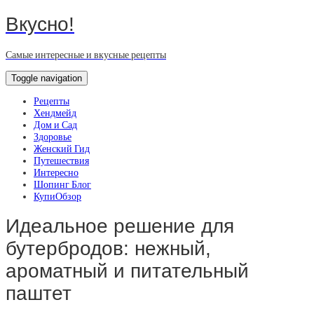
Вкусно!
Самые интересные и вкусные рецепты
Toggle navigation
Рецепты
Хендмейд
Дом и Сад
Здоровье
Женский Гид
Путешествия
Интересно
Шопинг Блог
КупиОбзор
Идеальное решение для
бутербродов: нежный,
ароматный и питательный
паштет