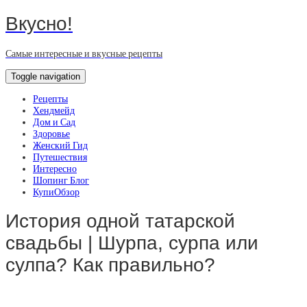
Вкусно!
Самые интересные и вкусные рецепты
Toggle navigation
Рецепты
Хендмейд
Дом и Сад
Здоровье
Женский Гид
Путешествия
Интересно
Шопинг Блог
КупиОбзор
История одной татарской
свадьбы | Шурпа, сурпа или
сулпа? Как правильно?