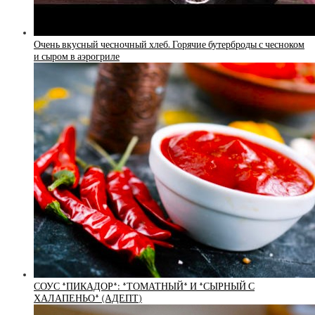
Очень вкусный чесночный хлеб. Горячие бутерброды с чесноком
и сыром в аэрогриле
СОУС *ПИКАДОР*: *ТОМАТНЫЙ* И *СЫРНЫЙ С
ХАЛАПЕНЬО* (АДЕПТ)