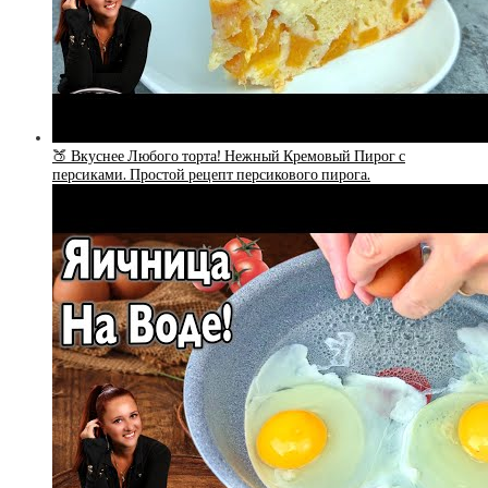
🍑 Вкуснее Любого торта! Нежный Кремовый Пирог с
персиками. Простой рецепт персикового пирога.