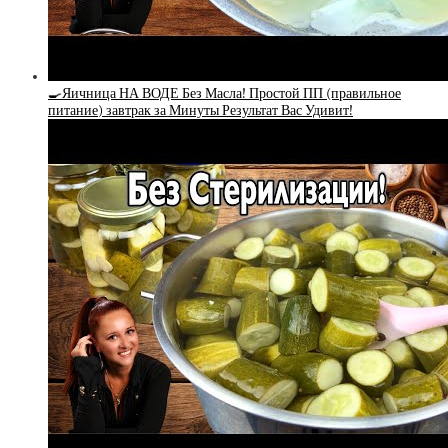
🍳Яичница НА ВОДЕ Без Масла! Простой ПП (правильное
питание) завтрак за Минуты Результат Вас Удивит!