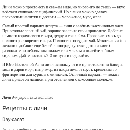
Личи можно просто есть в свежем виде, но много его не съешь — вкус
всё-таки слишком специфический. Но с личи можно сделать
прекрасные напитки и десерты — мороженое, мусс, желе.
Самый простой вариант десерта — личи с зелёным жасминовым чаем.
Приготовьте зеленый чай, хорошо заварите его и процедите. Добавьте
немного коричневого сахара, цедру и сок лайма. Проварите смесь до
полного растворения сахара. Полностью остудите чай. Мякоть личи (по
желанию добавив еще белый виноград, кусочки дыни и киви)
разложите по небольшим пиалам или мискам и полейте чайным
сиропом. Дайте постоять 2-3 минуты и подавайте.
В Юго-Восточной Азии личи используют и в приготовлении блюд из
мяса и даров моря, например, из плода делают соус к креветкам во
фритюре или для курицы с миндалем. Отличный вариант — подать
личи с рисовой лапшой, приготовленной с кокосовым молоком.
Личи для украшения напитка
Рецепты с личи
Вау-салат
Ананас, клубника и личи — продукты, которые во многих