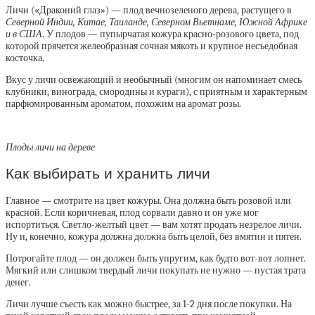
Личи
(«Драконий глаз») — плод вечнозеленого дерева, растущего в
Северной Индии, Китае, Таиланде, Северном Вьетнаме, Южной Африке
и в США
. У плодов — пупырчатая кожура красно-розового цвета, под
которой прячется желеобразная сочная мякоть и крупное несъедобная
косточка.
Вкус у личи освежающий и необычный (многим он напоминает смесь
клубники, винограда, смородины и кураги), с приятным и характерным
парфюмированным ароматом, похожим на аромат розы.
Плоды личи на дереве
Как выбирать и хранить личи
Главное — смотрите на цвет кожуры. Она должна быть розовой или
красной. Если коричневая, плод сорвали давно и он уже мог
испортиться. Светло-желтый цвет — вам хотят продать незрелое личи.
Ну и, конечно, кожура должна должна быть целой, без вмятин и пятен.
Потрогайте плод — он должен быть упругим, как будто вот-вот лопнет.
Мягкий или слишком твердый личи покупать не нужно — пустая трата
денег.
Личи лучше съесть как можно быстрее, за 1-2 дня после покупки. На