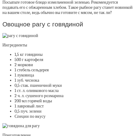
Посыпьте готовое блюдо измельченной зеленью. Рекомендуется
подавать его с обжаренным хлебом. Такое
рыбное рагу
станет новинкой
на вашем столе, ведь обычно вы готовите с мясом, не так ли?
Овощное рагу с говядиной
Ингредиенты
1,5 кг говядины
500 г картофеля
2 моркови
1 стебель сельдерея
1 луковица
1 зуб. чеснока
0,5 стак. пшеничной муки
1 ст. л. оливкового масла
2 ч. л. сушеного розмарина
200 мл горячей воды
1 лавровый лист
0,5 пуч. зелени
Специи по вкусу
Приготовление