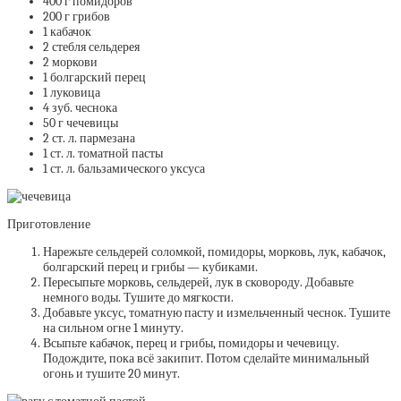
400 г помидоров
200 г грибов
1 кабачок
2 стебля сельдерея
2 моркови
1 болгарский перец
1 луковица
4 зуб. чеснока
50 г чечевицы
2 ст. л. пармезана
1 ст. л. томатной пасты
1 ст. л. бальзамического уксуса
Приготовление
Нарежьте сельдерей соломкой, помидоры, морковь, лук, кабачок,
болгарский перец и грибы — кубиками.
Пересыпьте морковь, сельдерей, лук в сковороду. Добавьте
немного воды. Тушите до мягкости.
Добавьте уксус, томатную пасту и измельченный чеснок. Тушите
на сильном огне 1 минуту.
Всыпьте кабачок, перец и грибы, помидоры и чечевицу.
Подождите, пока всё закипит. Потом сделайте минимальный
огонь и тушите 20 минут.