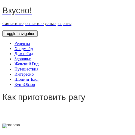
Вкусно!
Самые интересные и вкусные рецепты
Toggle navigation
Рецепты
Хендмейд
Дом и Сад
Здоровье
Женский Гид
Путешествия
Интересно
Шопинг Блог
КупиОбзор
Как приготовить рагу