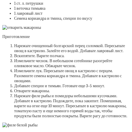
1 ст. л. петрушки
1 веточка тимьяна
1 лавровый лист
Семена кориандра и тмина, специи по вкусу
Приготовление
Нарежьте очищенный болгарский перец соломкой. Пересыпьте
овощ в кастрюлю. Залейте его водой. Добавьте лавровый лист.
Вскипятите. Варите полчаса.
Измельчите чеснок. В небольшом сотейнике разогрейте
оливковое масло. Обжарьте чеснок.
Измельчите лук. Пересыпьте овощ в кастрюлю с перцем.
Разомните семена кориандра и тмина. Добавьте в кастрюлю с
овощами.
Добавьте специи и тимьян. Готовьте еще 3–5 минут.
Отварите макароны.
Нарежьте филе рыбы и помидоры небольшими кусочками.
Добавьте в кастрюлю. Подождите, пока закипит. Помешивая,
варите на огне еще 10 минут. Пересыпьте в кастрюлю макароны,
томатную пасту и еще немного горячей воды так, чтобы
продукты были полностью покрыты. Варите рагу до готовности.