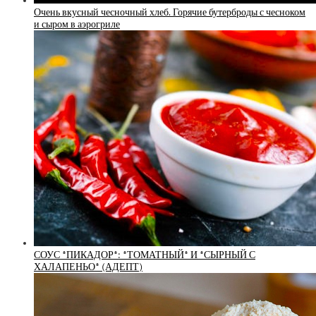
Очень вкусный чесночный хлеб. Горячие бутерброды с чесноком
и сыром в аэрогриле
СОУС *ПИКАДОР*: *ТОМАТНЫЙ* И *СЫРНЫЙ С
ХАЛАПЕНЬО* (АДЕПТ)