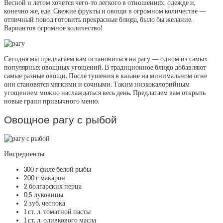
Весной и летом хочется чего-то легкого в отношениях, одежде и,
конечно же, еде.
Свежие фрукты и овощи
в огромном количестве —
отличный повод готовить прекрасные блюда, было бы желание.
Вариантов огромное количество!
Сегодня мы предлагаем вам остановиться на рагу — одном из самых
популярных овощных угощений. В традиционное блюдо добавляют
самые разные овощи. После тушения в казане на минимальном огне
они становятся мягкими и сочными. Таким низкокалорийным
угощением можно наслаждаться весь день. Предлагаем вам открыть
новые грани привычного меню.
Овощное рагу с рыбой
Ингредиенты
300 г филе белой рыбы
200 г макарон
2 болгарских перца
0,5 луковицы
2 зуб. чеснока
1 ст. л. томатной пасты
1 ст. л. оливкового масла