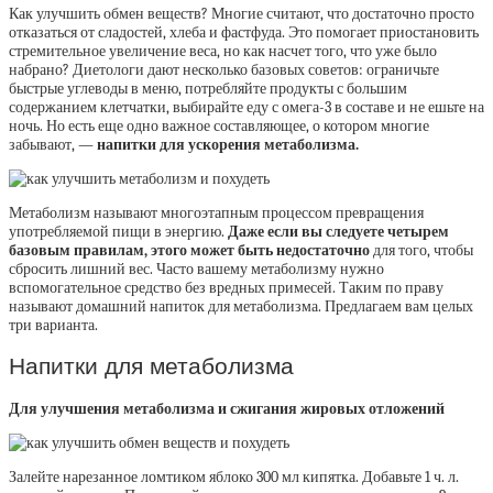
Как улучшить обмен веществ? Многие считают, что достаточно просто
отказаться от сладостей, хлеба и фастфуда. Это помогает приостановить
стремительное увеличение веса, но как насчет того, что уже было
набрано? Диетологи дают несколько базовых советов: ограничьте
быстрые углеводы в меню, потребляйте продукты с большим
содержанием клетчатки, выбирайте еду с омега-3 в составе и не ешьте на
ночь. Но есть еще одно важное составляющее, о котором многие
забывают, —
напитки для ускорения метаболизма.
Метаболизм называют многоэтапным процессом превращения
употребляемой пищи в энергию.
Даже если вы следуете четырем
базовым правилам, этого может быть недостаточно
для того, чтобы
сбросить лишний вес. Часто вашему метаболизму нужно
вспомогательное средство без вредных примесей. Таким по праву
называют домашний напиток для метаболизма. Предлагаем вам целых
три варианта.
Напитки для метаболизма
Для улучшения метаболизма и сжигания жировых отложений
Залейте нарезанное ломтиком яблоко 300 мл кипятка. Добавьте 1 ч. л.