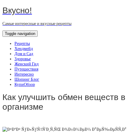
Вкусно!
Самые интересные и вкусные рецепты
Toggle navigation
Рецепты
Хендмейд
Дом и Сад
Здоровье
Женский Гид
Путешествия
Интересно
Шопинг Блог
КупиОбзор
Как улучшить обмен веществ в
организме