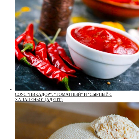
СОУС *ПИКАДОР*: *ТОМАТНЫЙ* И *СЫРНЫЙ С
ХАЛАПЕНЬО* (АДЕПТ)