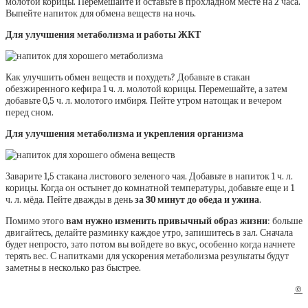
молотой корицы. Перемешайте и оставьте в прохладном месте на 2 часа.
Выпейте напиток для обмена веществ на ночь.
Для улучшения метаболизма и работы ЖКТ
Как улучшить обмен веществ и похудеть? Добавьте в стакан
обезжиренного кефира 1 ч. л. молотой корицы. Перемешайте, а затем
добавьте 0,5 ч. л. молотого имбиря. Пейте утром натощак и вечером
перед сном.
Для улучшения метаболизма и укрепления организма
Заварите 1,5 стакана листового зеленого чая. Добавьте в напиток 1 ч. л.
корицы. Когда он остынет до комнатной температуры, добавьте еще и 1
ч. л. мёда. Пейте дважды в день
за 30 минут до обеда и ужина
.
Помимо этого
вам нужно изменить привычный образ жизни
: больше
двигайтесь, делайте разминку каждое утро, запишитесь в зал. Сначала
будет непросто, зато потом вы войдете во вкус, особенно когда начнете
терять вес. С напитками для ускорения метаболизма результаты будут
заметны в несколько раз быстрее.
©