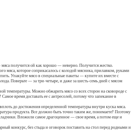
 мяса получится ой как хорошо — неверно. Получится жестко.
ого мяса, которое соприкасалось с колодой мясника, прилавком, руками
упить. Упакуйте мясо в специальные пакеты — купите их вместе с
да. Поверьте — за три-четыре, и даже за шесть-семь дней с мясом
ной температуры. Можно обжарить мясо со всех сторон на сковороде с
Самое время доставать ее с антресолей, потому что запекание в
 — вплоть до достижения определенной температуры внутри куска мяса.
пература продукта. Все должно быть точно таким же, понимаете? Поэтому
кладчики. Вложили самое драгоценное — свое время, а потом еще и
рный конкурс, без стыда и оговорок поставить на стол перед родными и