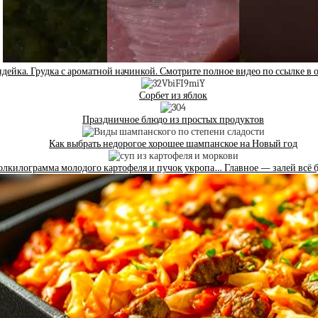
дейка. Грудка с ароматной начинкой. Смотрите полное видео по ссылке в 
Сорбет из яблок
Праздничное блюдо из простых продуктов
Как выбрать недорогое хорошее шампанское на Новый год
лкилограмма молодого картофеля и пучок укропа… Главное — залей всё 