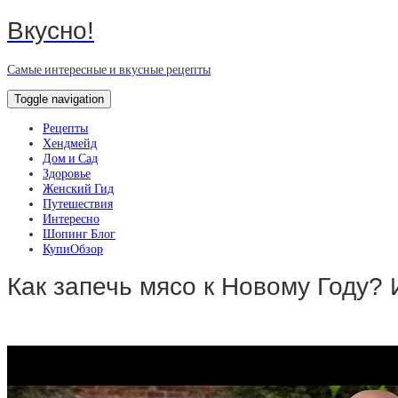
Вкусно!
Самые интересные и вкусные рецепты
Toggle navigation
Рецепты
Хендмейд
Дом и Сад
Здоровье
Женский Гид
Путешествия
Интересно
Шопинг Блог
КупиОбзор
Как запечь мясо к Новому Году?