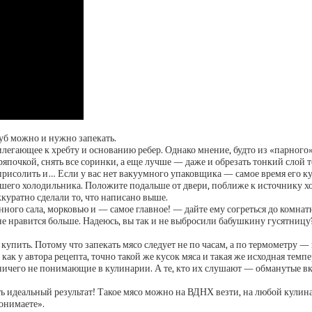
руб можно и нужно запекать.
егающее к хребту и основанию ребер. Однако мнение, будто из «парного»
ряпочкой, снять все соринки, а еще лучше — даже и обрезать тонкий слой т
 присолить и… Если у вас нет вакуумного упаковщика — самое время его к
го холодильника. Положите подальше от двери, поближе к источнику холо
ккуратно сделали то, что написано выше.
ного сала, морковью и — самое главное! — дайте ему согреться до комнат
е нравится больше. Надеюсь, вы так и не выбросили бабушкину гусятницу? 
его купить. Потому что запекать мясо следует не по часам, а по термометру
 как у автора рецепта, точно такой же кусок мяса и такая же исходная тем
, ничего не понимающие в кулинарии. А те, кто их слушают — обманутые в
ь идеальный результат! Такое мясо можно на ВДНХ везти, на любой кулина
понимаете».