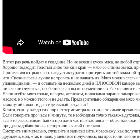
В этот раз речь пойдет о говядине. Но не всякий кусок мяса, не любой от
Хорошо подходит толстый либо тонкий край — мясо со спины бычка, прил
Принеся мясо с рынка его следует аккуратно протереть чистой влажной т
итп. Свежие срезы лучше не трогать и не пачкать их. Мясо можно слегка
упаковщиками, — и оставьте на несколько дней в ПЛЮСОВОЙ камере ваше
ничего не случиться, особенно, если вы не осеменили его бактериями и а
Нашпигуйте мясо солью, перцем, чесноком, полосками заранее заморожен
маслом, но можно этого и не делать. Предварительно обжаренное мясо мн
замкнутой емкости дает идеальный результат!
Кстати, если у вас до сих пор нет термометра на спице, то самое время 
Если говорить про часы и минуты, то необходима точно такая же духовка,
все, кто рассказывает байки про один час на кило мяса — обычные лохи
продукты добавили и… испортили, считай потеряли.
Смотрите внимательно, слушайте и записывайте, я расскажу, как получит
друзьями, мол, «так и надо, у меня все получилось, вы просто ничего не 