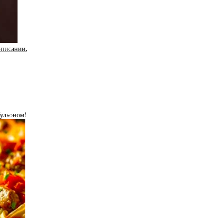
описании.
бульоном!