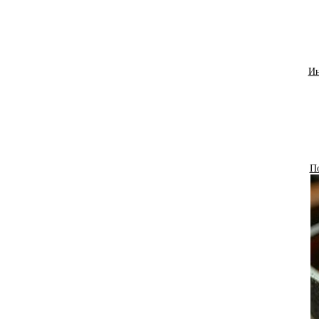
Ин
По