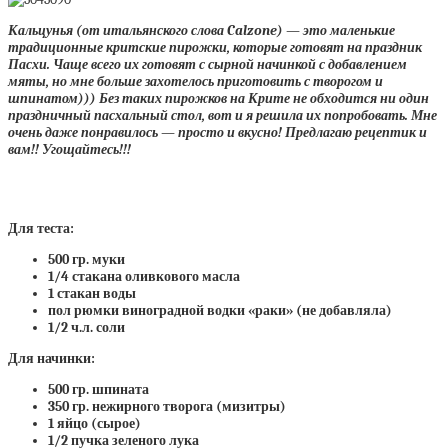
Кальцунья
(от итальянского слова Calzone) — это маленькие
традиционные критские пирожки, которые готовят на праздник
Пасхи. Чаще всего их готовят с сырной начинкой с добавлением
мяты, но мне больше захотелось приготовить с творогом и
шпинатом))) Без таких пирожков на Крите не обходится ни один
праздничный пасхальный стол, вот и я решила их попробовать. Мне
очень даже понравилось — просто и вкусно! Предлагаю рецептик и
вам!! Угощайтесь!!!
Для теста:
500 гр. муки
1/4 стакана оливкового масла
1 стакан воды
пол рюмки виноградной водки «раки» (не добавляла)
1/2 ч.л. соли
Для начинки:
500 гр. шпината
350 гр.
нежирного творога
(
мизитры
)
1 яйцо (сырое)
1/2 пучка зеленого лука