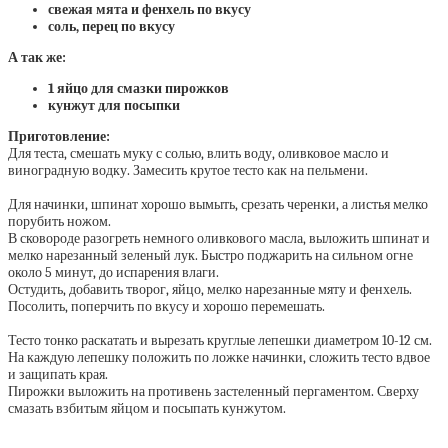
свежая мята и фенхель по вкусу
соль, перец по вкусу
А так же:
1 яйцо для смазки пирожков
кунжут для посыпки
Приготовление:
Для теста, смешать муку с солью, влить воду, оливковое масло и
виноградную водку. Замесить крутое тесто как на пельмени.
Для начинки, шпинат хорошо вымыть, срезать черенки, а листья мелко
порубить ножом.
В сковороде разогреть немного оливкового масла, выложить шпинат и
мелко нарезанный зеленый лук. Быстро поджарить на сильном огне
около 5 минут, до испарения влаги.
Остудить, добавить творог, яйцо, мелко нарезанные мяту и фенхель.
Посолить, поперчить по вкусу и хорошо перемешать.
Тесто тонко раскатать и вырезать круглые лепешки диаметром 10-12 см.
На каждую лепешку положить по ложке начинки, сложить тесто вдвое
и защипать края.
Пирожки выложить на противень застеленный пергаментом. Сверху
смазать взбитым яйцом и посыпать кунжутом.