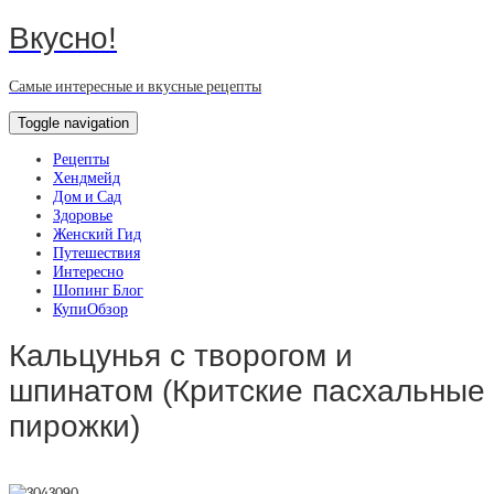
Вкусно!
Самые интересные и вкусные рецепты
Toggle navigation
Рецепты
Хендмейд
Дом и Сад
Здоровье
Женский Гид
Путешествия
Интересно
Шопинг Блог
КупиОбзор
Кальцунья с творогом и
шпинатом (Критские пасхальные
пирожки)