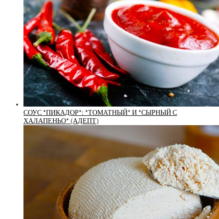
СОУС *ПИКАДОР*: *ТОМАТНЫЙ* И *СЫРНЫЙ С
ХАЛАПЕНЬО* (АДЕПТ)