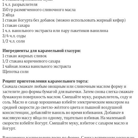
1 ч.л. разрыхлителя
150 гр размягченного сливочного масла
2 яйца
1 стакан йогурта без добавок (можно использовать жирный кефир)
1 стакан сахара
1 ч.л. ванильного экстракта или пару пакетиков ванилина
3/4 ч.л. соды
1/2 ч.л. соли
Ингредиенты для карамельной глазури:
1 стакан жирных сливок
1/2 стакана коричневого сахара
1 чайная ложка ванильного экстракта
Щепотка соли
Рецепт приготовления карамельного торта:
Сначала смажьте любым овощным или сливочным маслом форму и
застелите дно формы бумагой для выпечки. Затем снова слегка смажьте
бумажную поверхность маслом. Смешайте муку, разрыхлитель, соду и
соль. Масло и сахар хорошенько взбейте электрическим миксером на
средней скорости до светло-жёлтого цвета и пышной воздушной
консистенции, добавляйте ваниль во время взбивания. Добавьте в
масляную массу яйца по одному, тщательно взбивая. На маленькой
скорости взбейте йогурт. Смешайте муку, взбитое с сахаром масло и
йогурт.
Равномерно распределите тесто по форме. Слегка встряхните несколько