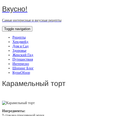
Вкусно!
Самые интересные и вкусные рецепты
Toggle navigation
Рецепты
Хендмейд
Дом и Сад
Здоровье
Женский Гид
Путешествия
Интересно
Шопинг Блог
КупиОбзор
Карамельный торт
Ингредиенты:
2 стакана просеянной муки