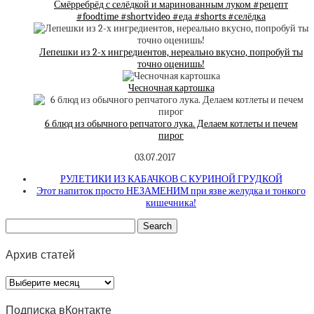
Смёрребрёд с селёдкой и маринованным луком #рецепт
#foodtime #shortvideo #еда #shorts #селёдка
Лепешки из 2-х ингредиентов, нереально вкусно, попробуй ты
точно оценишь!
Чесночная картошка
6 блюд из обычного репчатого лука. Делаем котлеты и печем
пирог
03.07.2017
РУЛЕТИКИ ИЗ КАБАЧКОВ С КУРИНОЙ ГРУДКОЙ
Этот напиток просто НЕЗАМЕНИМ при язве желудка и тонкого
кишечника!
Архив статей
Архив
статей
Подписка вКонтакте